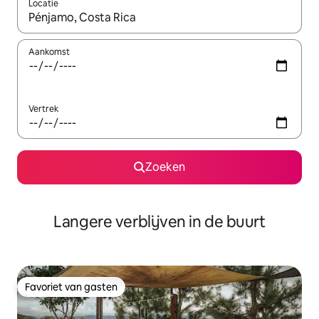
Locatie
Wanneer er resultaten beschikbaar zijn, maak je een keuze met 
Aankomst
Vertrek
Zoeken
Langere verblijven in de buurt
Favoriet van gasten
Favoriet van gasten