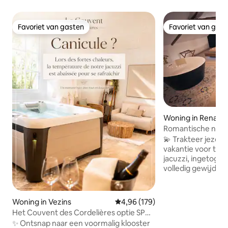
Favoriet van gasten
Favoriet van gas
Favoriet van gasten
Favoriet van gas
Woning in Renac
Romantische nacht 
twee
💫 Trakteer jezelf 
vakantie voor twe
jacuzzi, ingetoge
volledig gewijd aan
ontworpen om te v
ontmoeten en een
avond weg van het
Woning in Vezins
Gemiddelde beoordeling van 4,9
4,96 (179)
beleven. Perfect voor een romantisch
Het Couvent des Cordelières optie SPA
uitje, verjaardag 
& Diner
✨ Ontsnap naar een voormalig klooster
verrassing. Privacy en een verblijf voor