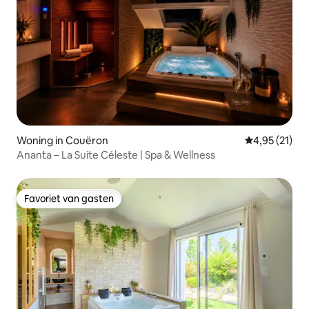
Woning in Couëron
Gemiddelde be
4,95 (21)
Ananta – La Suite Céleste | Spa & Wellness
Favoriet van gasten
Favoriet van gasten