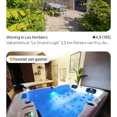
Woning in Les Herbiers
Gemiddelde be
4,9 (195)
Vakantiehuis "Le Grand Logis" 2,5 km fietsen van Puy du
Fou
Favoriet van gasten
Topfavoriet van gasten