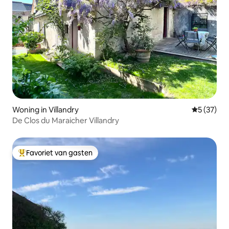
Woning in Villandry
Gemiddelde
5 (37)
De Clos du Maraicher Villandry
Favoriet van gasten
Topfavoriet van gasten