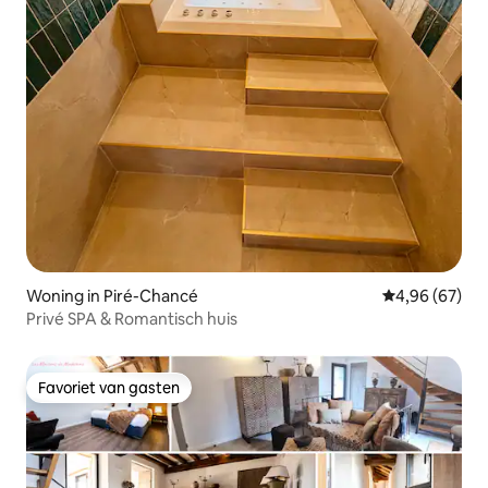
Woning in Piré-Chancé
Gemiddelde be
4,96 (67)
Privé SPA & Romantisch huis
Favoriet van gasten
Favoriet van gasten