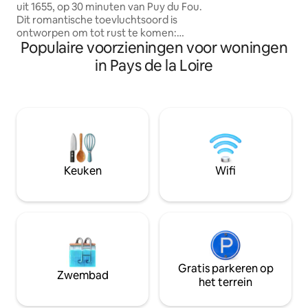
uit 1655, op 30 minuten van Puy du Fou.
koppels. Een plek
Dit romantische toevluchtsoord is
herinneringen voo
ontworpen om tot rust te komen:
Een beoordeling v
Populaire voorzieningen voor woningen
massages, spelletjes, telescoop,
280 koppels die h
planetarium, streaming en tal van
in Pays de la Loire
avond hebben doo
ervaringen voor twee. Geniet optioneel
(+ 80 euro/nacht in het weekend of de
dag vóór feestdagen, anders + 50
euro/nacht) van een eigen
jacuzzigebied voor een wellnesspauze.
Een unieke kans om te genieten van een
echte traditionele Marokkaanse tajine
voor een gastronomische ervaring.
Keuken
Wifi
Perfect voor een romantisch weekend.
✨
Gratis parkeren op
Zwembad
het terrein