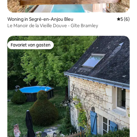
Woning in Segré-en-Anjou Bleu
Gemiddeld
5 (6)
Le Manoir de la Vieille Douve - Gîte Bramley
Favoriet van gasten
Favoriet van gasten