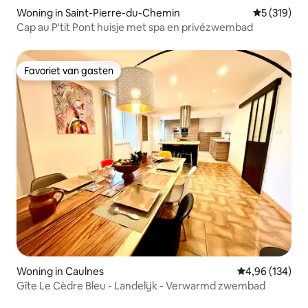
Woning in Saint-Pierre-du-Chemin
Gemiddelde 
5 (319)
Cap au P'tit Pont huisje met spa en privézwembad
Favoriet van gasten
Favoriet van gasten
Woning in Caulnes
Gemiddelde beo
4,96 (134)
Gîte Le Cèdre Bleu - Landelijk - Verwarmd zwembad