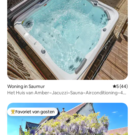
Woning in Saumur
Gemiddelde
5 (44)
Het Huis van Amber~Jacuzzi~Sauna~Airconditioning~4
slaapkamers
Favoriet van gasten
Topfavoriet van gasten