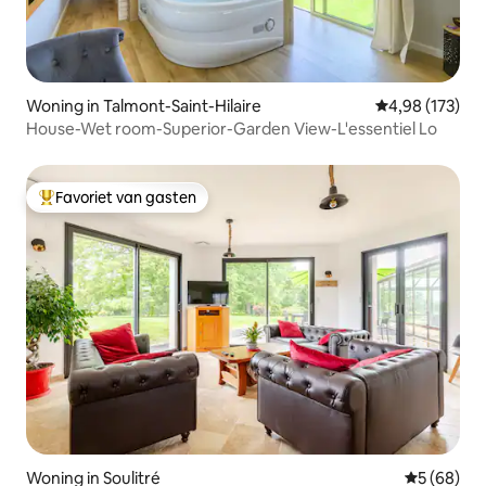
Woning in Talmont-Saint-Hilaire
Gemiddelde beo
4,98 (173)
House-Wet room-Superior-Garden View-L'essentiel Lo
Favoriet van gasten
Topfavoriet van gasten
Woning in Soulitré
Gemiddelde
5 (68)