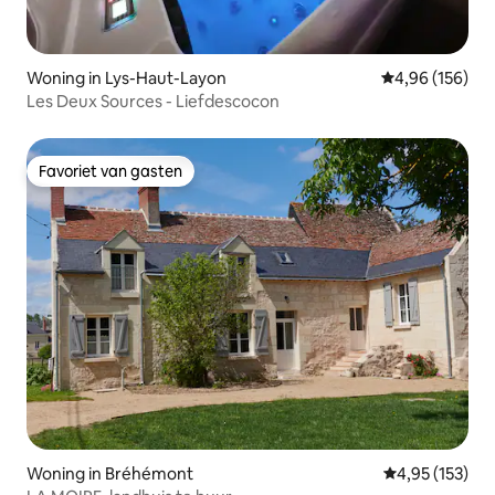
Woning in Lys-Haut-Layon
Gemiddelde beo
4,96 (156)
Les Deux Sources - Liefdescocon
Favoriet van gasten
Favoriet van gasten
Woning in Bréhémont
Gemiddelde beo
4,95 (153)