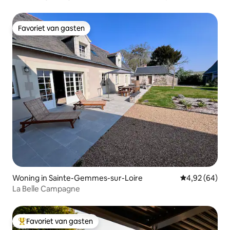
Favoriet van gasten
Favoriet van gasten
Woning in Sainte-Gemmes-sur-Loire
Gemiddelde be
4,92 (64)
La Belle Campagne
Favoriet van gasten
Topfavoriet van gasten