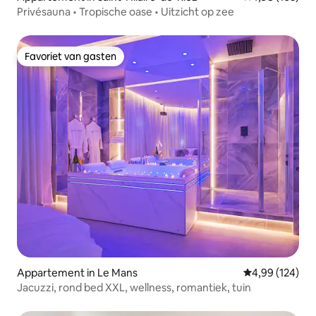
Privésauna • Tropische oase • Uitzicht op zee
Favoriet van gasten
Favoriet van gasten
Appartement in Le Mans
Gemiddelde beo
4,99 (124)
Jacuzzi, rond bed XXL, wellness, romantiek, tuin