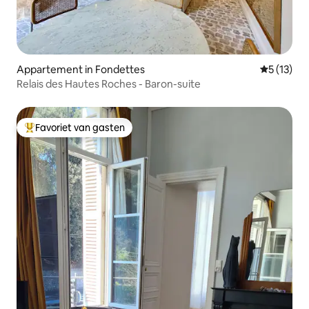
Appartement in Fondettes
Gemiddeld
5 (13)
Relais des Hautes Roches - Baron-suite
Favoriet van gasten
Topfavoriet van gasten