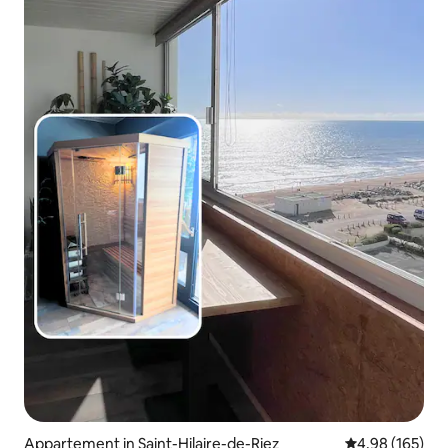
Appartement in Saint-Hilaire-de-Riez
Gemiddelde beo
4,98 (165)