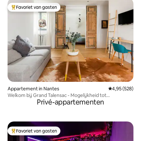
Favoriet van gasten
Topfavoriet van gasten
Appartement in Nantes
Gemiddelde beo
4,95 (528)
Welkom bij Grand Talensac - Mogelijkheid tot
Privé-appartementen
privéparkeren
Favoriet van gasten
Topfavoriet van gasten