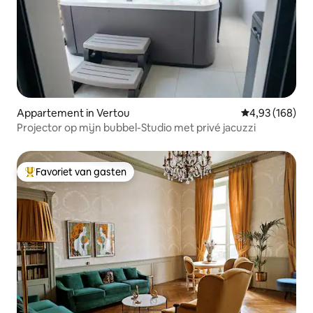
Appartement in Vertou
Gemiddelde beo
4,93 (168)
Projector op mijn bubbel-Studio met privé jacuzzi
Favoriet van gasten
Topfavoriet van gasten