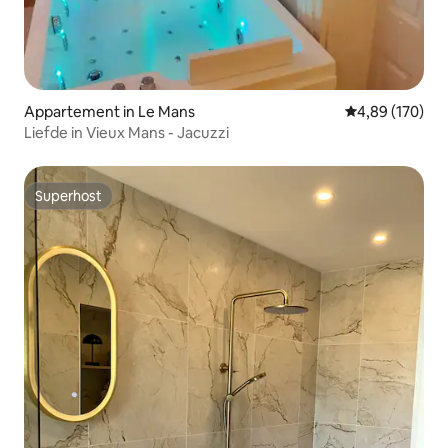
Appartement in Le Mans
Gemiddelde beo
4,89 (170)
Liefde in Vieux Mans - Jacuzzi
Superhost
Superhost