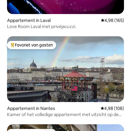
Appartement in Laval
Gemiddelde beo
4,98 (165)
Love Room Laval met privéjacuzzi.
Favoriet van gasten
Topfavoriet van gasten
Appartement in Nantes
Gemiddelde beo
4,98 (108)
Kamer of het volledige appartement met uitzicht op de
Loire