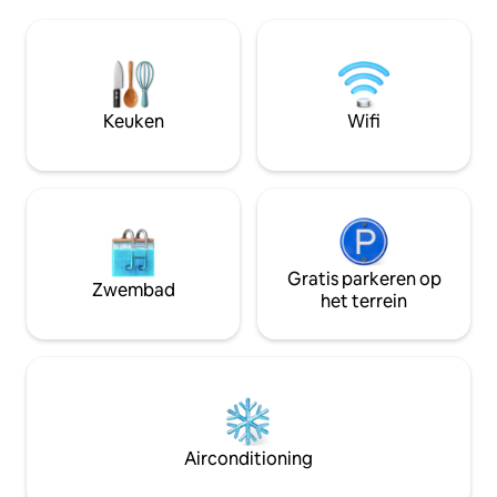
biedt een perfect
comfort en histor
locatie is gewoon 
enige wat je hoeft
voordeur uit te ga
hart van de levend
Keuken
Wifi
vinden.
Gratis parkeren op
Zwembad
het terrein
Airconditioning