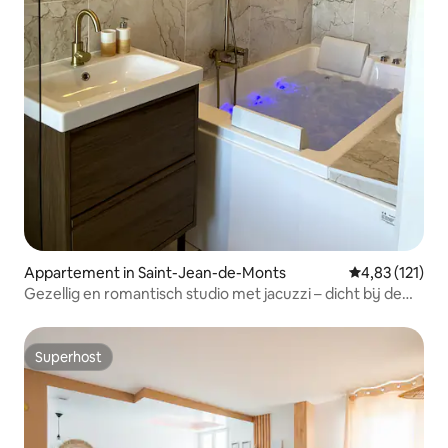
Appartement in Saint-Jean-de-Monts
Gemiddelde be
4,83 (121)
Gezellig en romantisch studio met jacuzzi – dicht bij de
zee
Superhost
Superhost