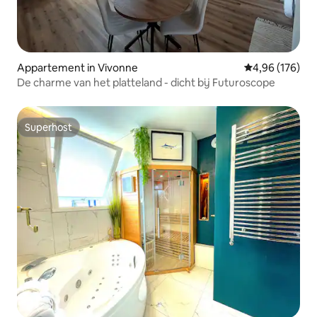
Appartement in Vivonne
Gemiddelde beo
4,96 (176)
De charme van het platteland - dicht bij Futuroscope
Superhost
Superhost