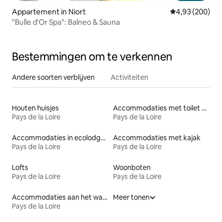
Appartement in Niort
Gemiddelde beo
4,93 (200)
"Bulle d'Or Spa": Balneo & Sauna
Bestemmingen om te verkennen
Andere soorten verblijven
Activiteiten
Houten huisjes
Accommodaties met toilet op toegankelijke hoogte
Pays de la Loire
Pays de la Loire
Accommodaties in ecolodges
Accommodaties met kajak
Pays de la Loire
Pays de la Loire
Lofts
Woonboten
Pays de la Loire
Pays de la Loire
Accommodaties aan het water
Meer tonen
Pays de la Loire