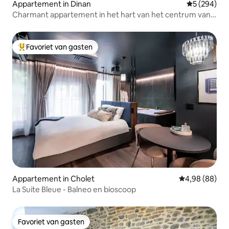
Appartement in Dinan
Gemiddelde 
5 (294)
Charmant appartement in het hart van het centrum van
Dinan
Favoriet van gasten
Topfavoriet van gasten
Appartement in Cholet
Gemiddelde be
4,98 (88)
La Suite Bleue - Balneo en bioscoop
Favoriet van gasten
Favoriet van gasten