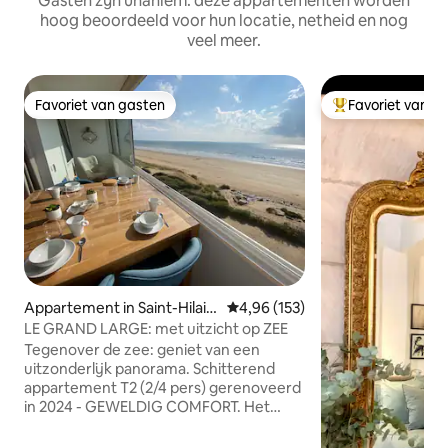
Gasten zijn unaniem: deze appartementen worden
hoog beoordeeld voor hun locatie, netheid en nog
veel meer.
Favoriet van gasten
Favoriet van g
Favoriet van gasten
Topfavoriet van 
Appartement in Saint-Hilair
Gemiddelde beoordeling van 4,9
4,96 (153)
e-de-Riez
LE GRAND LARGE: met uitzicht op ZEE
Tegenover de zee: geniet van een
uitzonderlijk panorama. Schitterend
appartement T2 (2/4 pers) gerenoveerd
in 2024 - GEWELDIG COMFORT. Het
strand en de duin liggen aan de voet van
het appartement (geen weg om over te