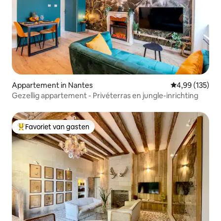
Appartement in Nantes
Gemiddelde beo
4,99 (135)
Gezellig appartement - Privéterras en jungle-inrichting
Favoriet van gasten
Topfavoriet van gasten