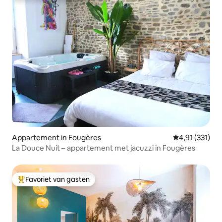
Appartement in Fougères
Gemiddelde be
4,91 (331)
La Douce Nuit – appartement met jacuzzi in Fougères
Favoriet van gasten
Topfavoriet van gasten