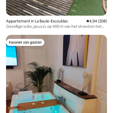
Appartement in La Baule-Escoublac
Gemiddelde beo
4,94 (208)
Gezellige suite, jacuzzi, op 400 m van het strand en het
centrum van La Baule
Favoriet van gasten
Favoriet van gasten