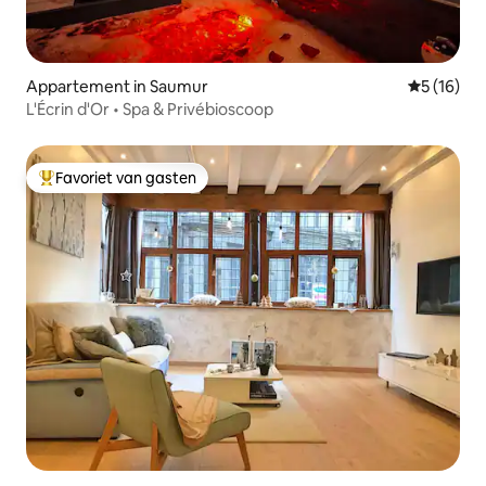
Appartement in Saumur
Gemiddelde
5 (16)
L'Écrin d'Or • Spa & Privébioscoop
Favoriet van gasten
Topfavoriet van gasten