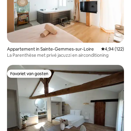
Appartement in Sainte-Gemmes-sur-Loire
Gemiddelde beo
4,94 (122)
La Parenthèse met privé jacuzzi en airconditioning
Favoriet van gasten
Favoriet van gasten