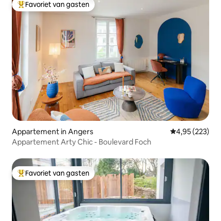
Favoriet van gasten
Topfavoriet van gasten
Appartement in Angers
Gemiddelde beo
4,95 (223)
Appartement Arty Chic - Boulevard Foch
Favoriet van gasten
Topfavoriet van gasten