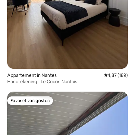
Appartement in Nantes
Gemiddelde beo
4,87 (189)
Handtekening - Le Cocon Nantais
Favoriet van gasten
Favoriet van gasten