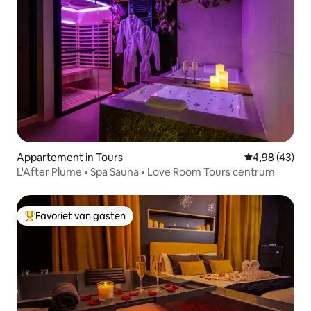
Appartement in Tours
Gemiddelde be
4,98 (43)
L'After Plume • Spa Sauna • Love Room Tours centrum
Favoriet van gasten
Topfavoriet van gasten