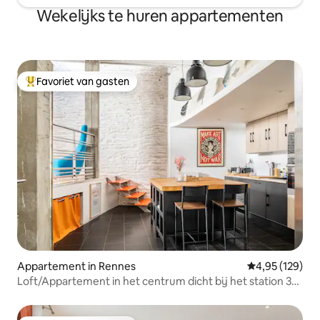
Wekelijks te huren appartementen
Favoriet van gasten
Topfavoriet van gasten
Appartement in Rennes
Gemiddelde beo
4,95 (129)
Loft/Appartement in het centrum dicht bij het station 3
minuten lopen