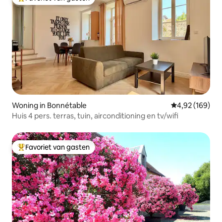
Topfavoriet van gasten
Woning in Bonnétable
Gemiddelde beo
4,92 (169)
Huis 4 pers. terras, tuin, airconditioning en tv/wifi
Favoriet van gasten
Topfavoriet van gasten