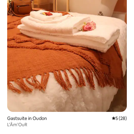
Gastsuite in Oudon
Gemiddelde
5 (28)
L'Âm'OuR