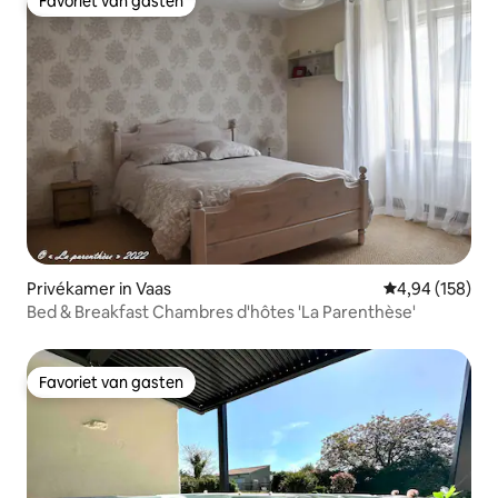
Favoriet van gasten
Favoriet van gasten
Privékamer in Vaas
Gemiddelde beo
4,94 (158)
Bed & Breakfast Chambres d'hôtes 'La Parenthèse'
Favoriet van gasten
Favoriet van gasten