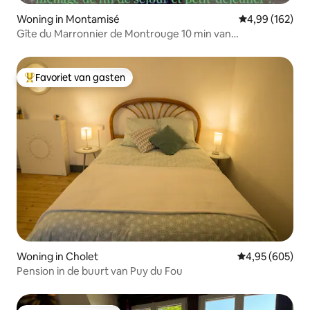
Woning in Montamisé
Gemiddelde beo
4,99 (162)
Gîte du Marronnier de Montrouge 10 min van
Futuroscope
Favoriet van gasten
Topfavoriet van gasten
Woning in Cholet
Gemiddelde beo
4,95 (605)
Pension in de buurt van Puy du Fou