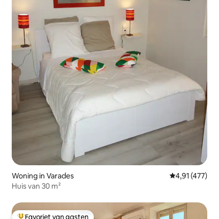
Woning in Varades
Gemiddelde beo
4,91 (477)
Huis van 30 m²
Favoriet van gasten