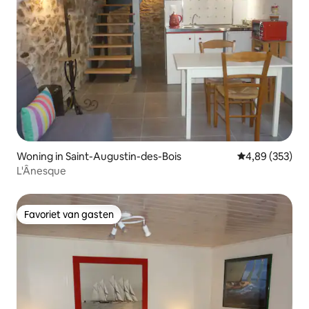
Woning in Saint-Augustin-des-Bois
Gemiddelde beo
4,89 (353)
L'Ânesque
Favoriet van gasten
Favoriet van gasten