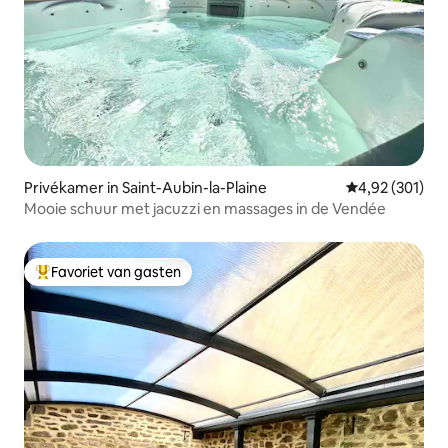
Privékamer in Saint-Aubin-la-Plaine
Gemiddelde beo
4,92 (301)
Mooie schuur met jacuzzi en massages in de Vendée
Favoriet van gasten
Topfavoriet van gasten