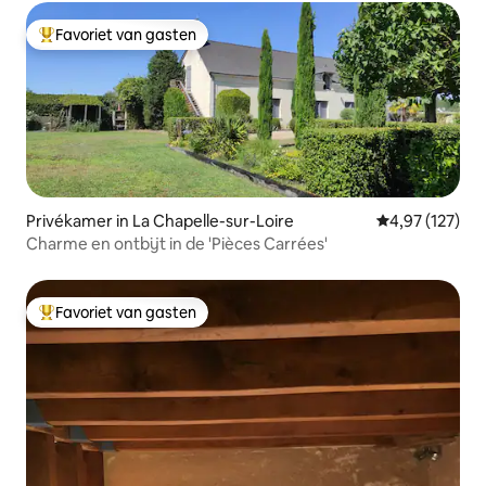
Favoriet van gasten
Topfavoriet van gasten
Privékamer in La Chapelle-sur-Loire
Gemiddelde beo
4,97 (127)
Charme en ontbijt in de 'Pièces Carrées'
Favoriet van gasten
Topfavoriet van gasten