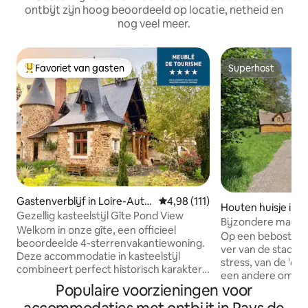
ontbijt zijn hoog beoordeeld op locatie, netheid en
nog veel meer.
Favoriet van gasten
Superhost
Topfavoriet van gasten
Superhost
Gastenverblijf in Loire-Authi
Gemiddelde beoordeling van 4,9
4,98 (111)
Houten huisje in 
on
Gezellig kasteelstijl Gîte Pond View
Bijzondere magisc
Welkom in onze gîte, een officieel
en ontbijt
Op een beboste ca
beoordeelde 4-sterrenvakantiewoning.
ver van de stad e
Deze accommodatie in kasteelstijl
stress, van de 'dag
combineert perfect historisch karakter
een andere omgevi
met modern comfort voor je verblijf.
Populaire voorzieningen voor
op de magie van e
Comfortabele voorzieningen: goed
nacht! 9 m² Magic Cabin voor 2 personen