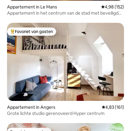
Appartement in Le Mans
Gemiddelde beo
4,98 (152)
Appartement in het centrum van de stad met beveiligde
parkeerplaats
Favoriet van gasten
Topfavoriet van gasten
Appartement in Angers
Gemiddelde beo
4,83 (161)
Grote lichte studio gerenoveerd Hyper centrum