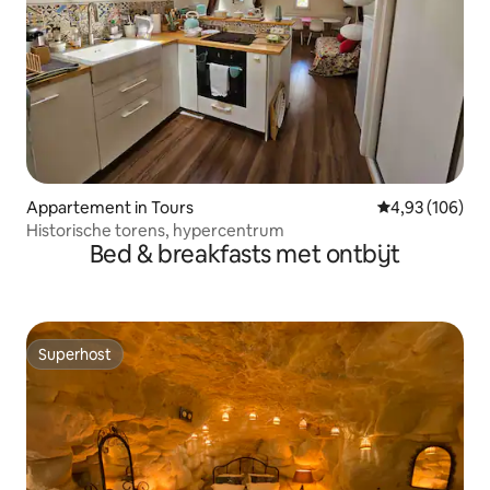
Appartement in Tours
Gemiddelde beo
4,93 (106)
Historische torens, hypercentrum
Bed & breakfasts met ontbijt
Superhost
Superhost