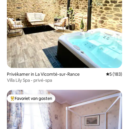
Privékamer in La Vicomté-sur-Rance
Gemiddelde 
5 (183)
Villa Lily Spa - privé-spa
Favoriet van gasten
Topfavoriet van gasten