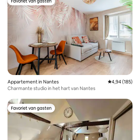
Favoriet van gasten
Favoriet van gasten
Appartement in Nantes
Gemiddelde beo
4,94 (185)
Charmante studio in het hart van Nantes
Favoriet van gasten
Favoriet van gasten