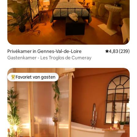
Privékamer in Gennes-Val-de-Loire
Gemiddelde beo
4,83 (239)
Gastenkamer - Les Troglos de Cumeray
Favoriet van gasten
Topfavoriet van gasten