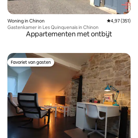
Woning in Chinon
Gemiddelde beo
4,97 (351)
Gastenkamer in Les Quinquenais in Chinon
Appartementen met ontbijt
Favoriet van gasten
Favoriet van gasten