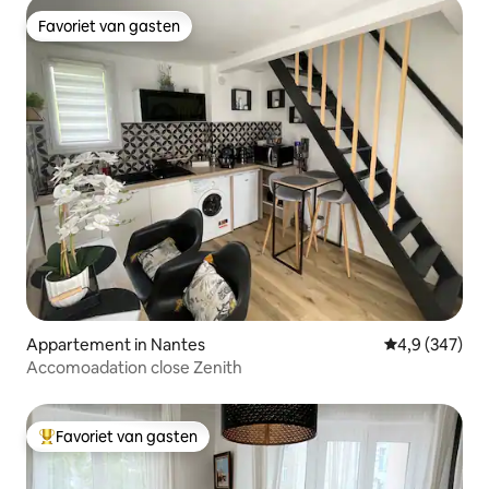
Favoriet van gasten
Favoriet van gasten
Appartement in Nantes
Gemiddelde be
4,9 (347)
Accomoadation close Zenith
Favoriet van gasten
Topfavoriet van gasten