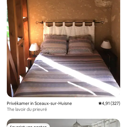
Privékamer in Sceaux-sur-Huisne
Gemiddelde beo
4,91 (327)
The lavoir du prieuré