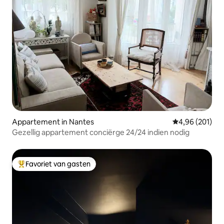
Appartement in Nantes
Gemiddelde beo
4,96 (201)
Gezellig appartement conciërge 24/24 indien nodig
Favoriet van gasten
Topfavoriet van gasten