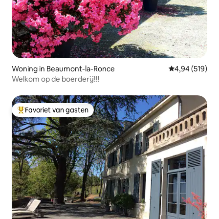
Woning in Beaumont-la-Ronce
Gemiddelde beo
4,94 (519)
Welkom op de boerderij!!!
Favoriet van gasten
Topfavoriet van gasten