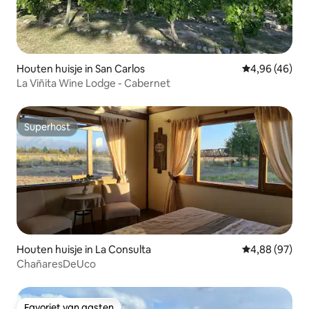
Houten huisje in San Carlos
Gemiddelde be
4,96 (46)
La Viñita Wine Lodge - Cabernet
Superhost
Superhost
Houten huisje in La Consulta
Gemiddelde be
4,88 (97)
ChañaresDeUco
Favoriet van gasten