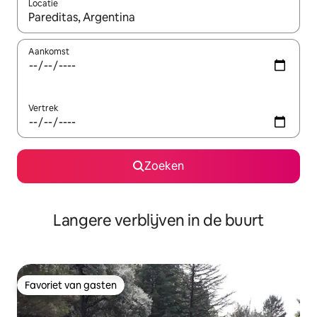
Locatie
Wanneer er resultaten beschikbaar zijn, maak je een keuze met 
Aankomst
Vertrek
Zoeken
Langere verblijven in de buurt
Favoriet van gasten
Favoriet van gasten