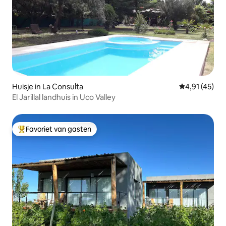
Huisje in La Consulta
Gemiddelde b
4,91 (45)
El Jarillal landhuis in Uco Valley
Favoriet van gasten
Topfavoriet van gasten