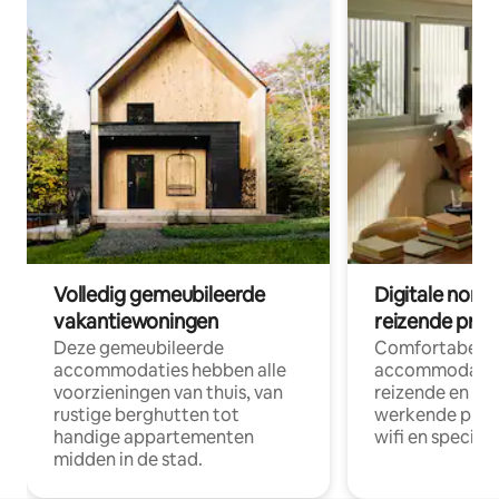
Volledig gemeubileerde
Digitale nom
vakantiewoningen
reizende prof
Deze gemeubileerde
Comfortabele
accommodaties hebben alle
accommodatie
voorzieningen van thuis, van
reizende en op
rustige berghutten tot
werkende profe
handige appartementen
wifi en special
midden in de stad.