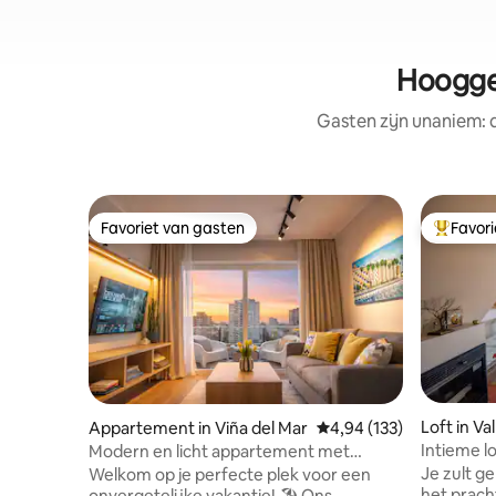
Hooggew
Gasten zijn unaniem:
Favoriet van gasten
Favor
Favoriet van gasten
Topfavor
Loft in Va
Appartement in Viña del Mar
Gemiddelde beoordeling
4,94 (133)
Intieme lo
Modern en licht appartement met
de baai
uitzicht op de stad
Je zult g
Welkom op je perfecte plek voor een
het pracht
onvergetelijke vakantie! 🏖️ Ons