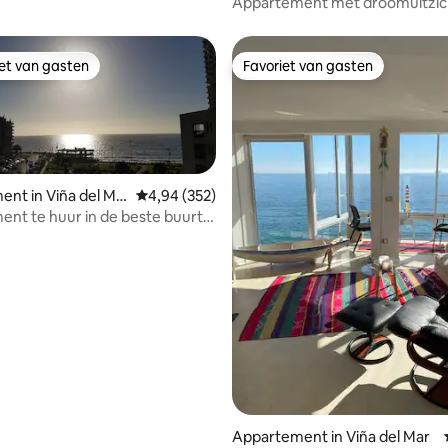
Appartement met droomuitzic
in Viña del Mar
iet van gasten
Favoriet van gasten
iet van gasten
Favoriet van gasten
nt in Viña del Ma
Gemiddelde beoordeling van 4,94 op 5, 352 r
4,94 (352)
nt te huur in de beste buurt
del Mar
g van 4,97 op 5, 29 recensies
Appartement in Viña del Mar