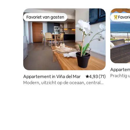
Favoriet van gasten
Favor
Favoriet van gasten
Topfavor
Apparteme
Prachtig 
Appartement in Viña del Mar
Gemiddelde beoordelin
4,93 (71)
strand v
Modern, uitzicht op de oceaan, centrale
locatie met parkeergelegenheid