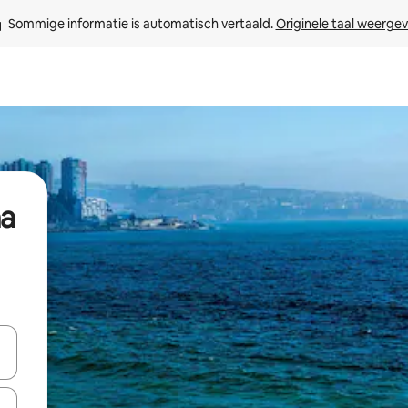
Sommige informatie is automatisch vertaald. 
Originele taal weerge
ña
een keuze met je de pijltjestoetsen omhoog en omlaag, óf door te tikk