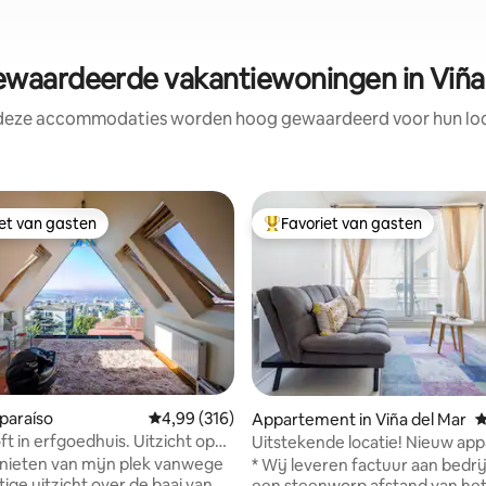
aardeerde vakantiewoningen in Viña
 deze accommodaties worden hoog gewaardeerd voor hun loca
iet van gasten
Favoriet van gasten
iet van gasten
Topfavoriet van gasten
lparaíso
Gemiddelde beoordeling van 4,99 op 5, 316 r
4,99 (316)
 van 4,94 op 5, 133 recensies
Appartement in Viña del Mar
G
ft in erfgoedhuis. Uitzicht op
Uitstekende locatie! Nieuw ap
enieten van mijn plek vanwege
* Wij leveren factuur aan bedrijv
ige uitzicht over de baai van
een steenworp afstand van he