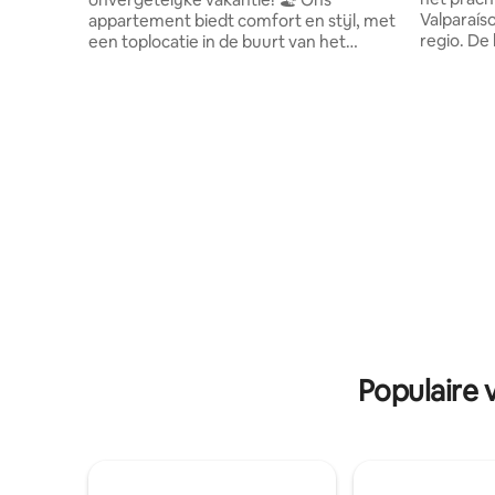
Valparaíso
appartement biedt comfort en stijl, met
regio. De
een toplocatie in de buurt van het
Cerro Ale
strand, restaurants, winkelcentra en
en de loca
musea - ideaal om de stad te verkennen.
bezienswa
🌅 Pluspunten zijn: - Prachtig
cultuur, o
panoramisch uitzicht en een ruim terras.
familieact
- Gezellige slaapkamer met een
eten. Ide
supercomfortabel bed + een grote
wandelen
slaapbank in de woonkamer. - volledig
voor stell
uitgeruste keuken. - Snelle wifi en smart-
reizigers.
tv. - Privé parkeren inbegrepen.
plek,speci
Reserveer nu en geniet van een unieke
ervaring!
Populaire 