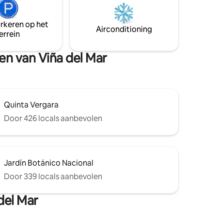
estacionamiento subterráneo. Piscina
climatizada (no temperada) con cobro
arkeren op het
adicional. Se exige cedula de identidad
Airconditioning
errein
para ingreso
en van Viña del Mar
Quinta Vergara
Door 426 locals aanbevolen
Jardín Botánico Nacional
Door 339 locals aanbevolen
del Mar