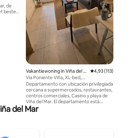
parques 
ar, de
y una exp
et beste
haz click
ok van de
 op het
, gebouw
amera 's.
van het
et
ed (met
trijkijzer,
Vakantiewoning in Viña del M
Gemiddelde beoordelin
4,93 (113)
ar
Via Poniente Viña, XL-bed,
parkeergelegenheid, dicht bij het strand
Departamento con ubicación privilegiada
cercana a supermercados, restaurantes,
centros comerciales, Casino y playa de
Viña del Mar. El departamento está
iña del Mar
equipado con todo lo que puedas
necesitar en tu estadía. Se incluye toallas
y ropa de cama. Cuenta con cama
superking para un descanso inigualable.
Además, tiene en todas sus ventanas
mallas de seguridad. Cuenta con