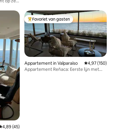
ht op zee
Favoriet van gasten
Topfavoriet van gasten
ecensies
Appartement in Valparaíso
Gemiddelde beoordeling
4,97 (150)
Appartement Reñaca: Eerste lijn met
uitzicht op zee.
Gemiddelde beoordeling van 4,89 op 5, 45 recensies
4,89 (45)