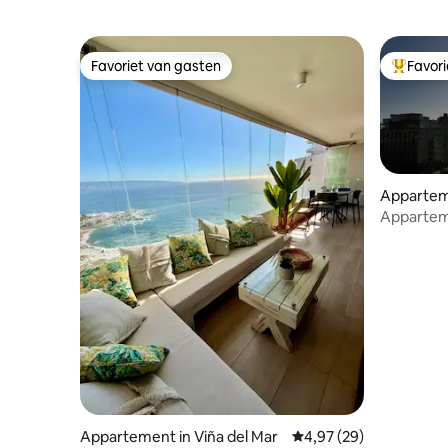
Favoriet van gasten
Favor
Favoriet van gasten
Topfavor
Apparteme
r
Apparteme
van Viña 
Appartement in Viña del Mar
Gemiddelde beoordelin
4,97 (29)