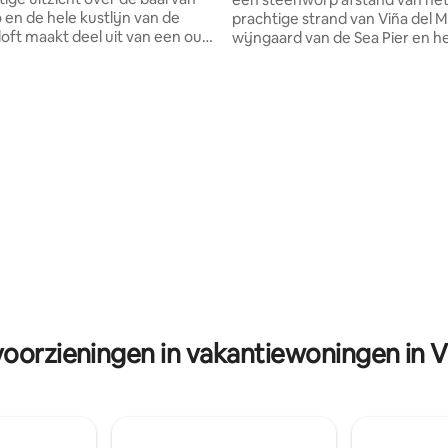
 en de hele kustlijn van de
prachtige strand van Viña del M
 loft maakt deel uit van een oud
wijngaard van de Sea Pier en h
gre-huis,volledig gerenoveerd
gastronomische aanbod. Een bl
tie is perfect,dicht bij
supermarkt. Exclusief parkeren
ardigheden, zoals kunst en
oppervlak Nieuw appartement
ngelooflijke uitzichten,
met conciërge en beveiligingsc
iviteiten en restaurants en
Uitstekende connectiviteit om 
aal om rond de heuvel te
dag- en nachtleven te genieten! H
. Mijn accommodatie is goed
heeft kabel-tv, wifi, futon
en, avonturiers en zakelijke
converteerbaar naar 1 en 1/2 b
 Het is een zeer intieme
haardroger, strijkijzer, kledings
aal voor geliefden.
wasmachine/droger.
voorzieningen in vakantiewoningen in V