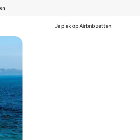
ven
Je plek op Airbnb zetten
en of swipen.