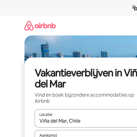
Ga
direct
naar
inhoud
Vakantieverblijven in Vi
del Mar
Vind en boek bijzondere accommodaties op
Airbnb
Locatie
Wanneer er resultaten beschikbaar zijn, maak je 
Aankomst