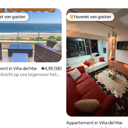
iet van gasten
Favoriet van gasten
iet van gasten
Topfavoriet van gasten
nt in Viña del Mar
Gemiddelde beoordeling van 4,95 op 5, 58 r
4,95 (58)
uitzicht op zee tegenover het
g van 4,93 op 5, 71 recensies
an Reñaca. Zwembad
Appartement in Viña del Mar