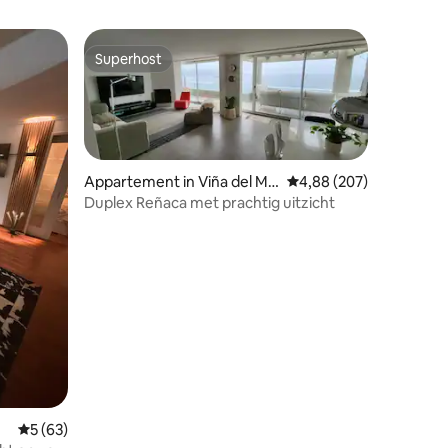
Superhost
Superhost
Appartement in Viña del Ma
Gemiddelde beoordeling
4,88 (207)
r
Duplex Reñaca met prachtig uitzicht
ecensies
Gemiddelde beoordeling van 5 op 5, 63 recensies
5 (63)