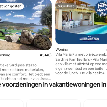
iet van gasten
Superhost
iet van gasten
Superhost
Woning
g van 4,98 op 5, 46 recensies
Villa Maria Pia met privézwemb
woning
Gemiddelde beoordeling van 5 op 5, 40 r
5 (40)
uitzicht op zee
Sardinië Familievilla 's - Villa Mar
s
een villa met uitzicht op zee m
stieke Sardijnse stazzo
eigen zwembad en een buitent
 met kostbare materialen,
voor de lunch . De villa heeft 4
van alle comfort. Het biedt een
slaapkamers, een volledig uitg
itzicht op het meer van Liscia,
keuken en 5 badkamers. 1) Slaapkamer:
e voorzieningen in vakantiewoningen in
e groene ruimte om
tweepersoonsbed en eigen ba
ende dagen door te brengen.
Groot privéterras vanwaar je d
or wie houdt van vissen en
bewonderen. 2) Slaapkamer:
oals kanoën en stand-up
tweepersoonsbed en eigen ba
rden. Op enkele kilometers
Slaapkamer: met 2 eenpersoo
evindt zich de duizendjarige