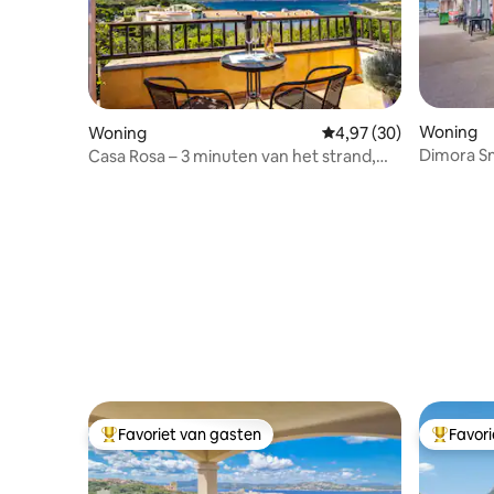
Woning
Woning
Gemiddelde beoordelin
4,97 (30)
Dimora Sm
Casa Rosa – 3 minuten van het strand,
wifi en smart-tv
Favoriet van gasten
Favor
Topfavoriet van gasten
Topfavor