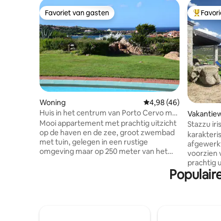
Favoriet van gasten
Favor
Favoriet van gasten
Topfavor
Woning
Gemiddelde beoordelin
4,98 (46)
Huis in het centrum van Porto Cervo met
Vakantie
uitzicht op zee
Mooi appartement met prachtig uitzicht
Stazzu iri
op de haven en de zee, groot zwembad
karakteri
met tuin, gelegen in een rustige
afgewerkt
omgeving maar op 250 meter van het
voorzien 
beroemde plein. Elegant en goed
prachtig u
onderhouden meubilair, terras met
Populair
een grot
uitzicht op de eet- en
ontspann
ontspanningsruimte. Drie lichte
Ideaal vo
tweepersoonskamers (één met uitzicht
sporten z
op zee, twee met uitzicht op de heuvels)
paddleboa
uitgerust met airconditioning en een
afstand b