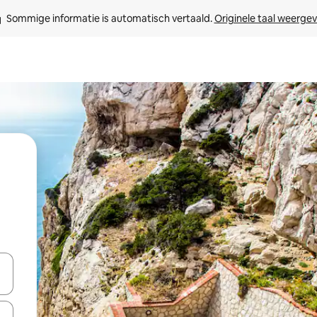
Sommige informatie is automatisch vertaald. 
Originele taal weerge
een keuze met je de pijltjestoetsen omhoog en omlaag, óf door te tikk