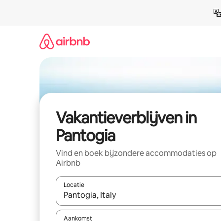
Ga
direct
naar
inhoud
Vakantieverblijven in
Pantogia
Vind en boek bijzondere accommodaties op
Airbnb
Locatie
Wanneer er resultaten beschikbaar zijn, maak je 
Aankomst