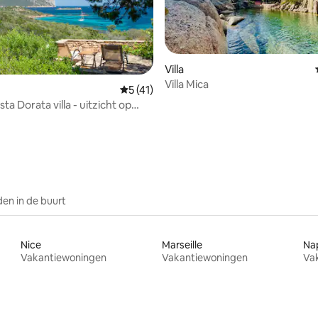
Villa
Villa Mica
Gemiddelde beoordeling van 5 op 5, 41 r
5 (41)
sta Dorata villa - uitzicht op
ling van 5 op 5, 13 recensies
en in de buurt
Nice
Marseille
Na
Vakantiewoningen
Vakantiewoningen
Va