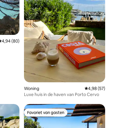
ecensies
Gemiddelde beoordeling van 4,94 op 5, 80 recensies
4,94 (80)
Woning
Gemiddelde beoordelin
4,98 (57)
Luxe huis in de haven van Porto Cervo
Favoriet van gasten
Favoriet van gasten