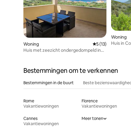
Woning
Huis in Co
Woning
Gemiddelde beoorde
5 (13)
Tavolara
Huis met zeezicht ondergedompeld in
ongerepte natuur
Bestemmingen om te verkennen
Bestemmingen in de buurt
Beste bezienswaardighed
Rome
Florence
Vakantiewoningen
Vakantiewoningen
Cannes
Meer tonen
Vakantiewoningen