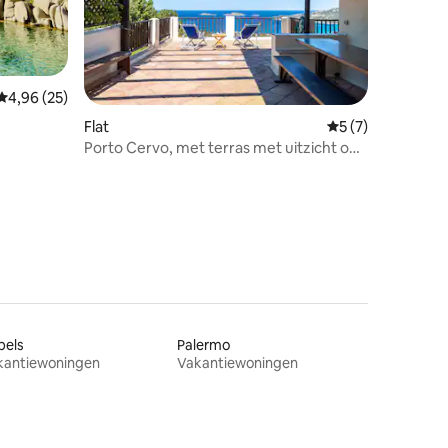
Gemiddelde beoordeling van 4,96 op 5, 25 recensies
4,96 (25)
ecensies
Flat
Gemiddelde beoor
5 (7)
Porto Cervo, met terras met uitzicht op
Pevero X4 kamers 2
pels
Palermo
kantiewoningen
Vakantiewoningen