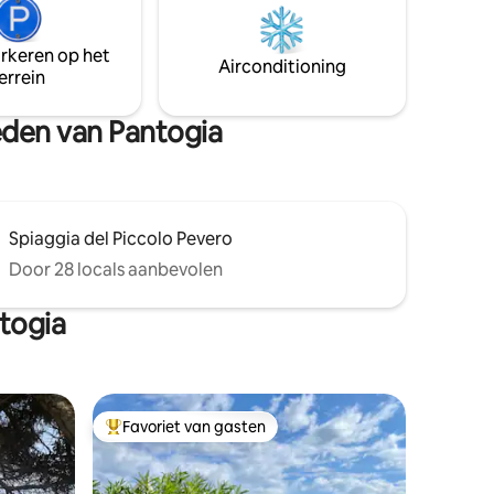
andance:
ontspanning, natuur en onvergetelijke
,
zonsopgangen over de Sardijnse zee. 📌
arkeren op het
IUN P6233 – CIN IT090021C2000P6233
Airconditioning
mer.
errein
heden van Pantogia
Spiaggia del Piccolo Pevero
Door 28 locals aanbevolen
togia
Favoriet van gasten
Topfavoriet van gasten