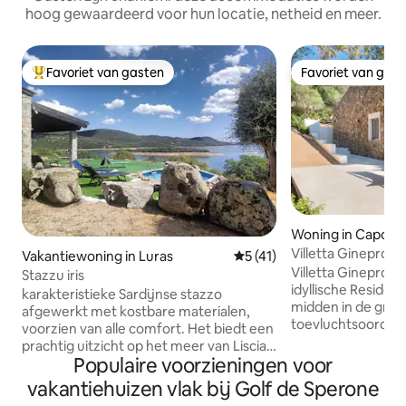
hoog gewaardeerd voor hun locatie, netheid en meer.
Favoriet van gasten
Favoriet van gas
Topfavoriet van gasten
Favoriet van gas
Woning in Capo D'
Villetta Ginepro Pa
Vakantiewoning in Luras
Gemiddelde beoordeling van
5 (41)
Villetta Ginepro P
Stazzu iris
idyllische Reside
karakteristieke Sardijnse stazzo
midden in de groe
afgewerkt met kostbare materialen,
toevluchtsoord vo
voorzien van alle comfort. Het biedt een
en strandvakantie
prachtig uitzicht op het meer van Liscia,
gerenoveerde huis 
Populaire voorzieningen voor
een grote groene ruimte om
minuten lopen van
ontspannende dagen door te brengen.
vakantiehuizen vlak bij Golf de Sperone
Portu Mannu en b
Ideaal voor wie houdt van vissen en