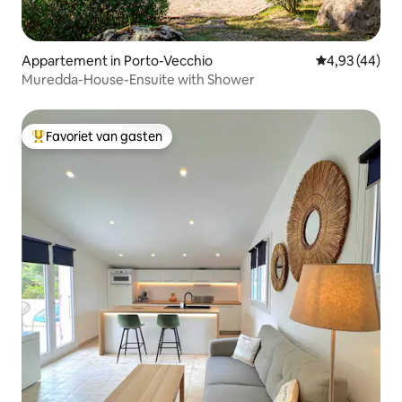
Appartement in Porto-Vecchio
Gemiddelde be
4,93 (44)
Muredda-House-Ensuite with Shower
Favoriet van gasten
Topfavoriet van gasten