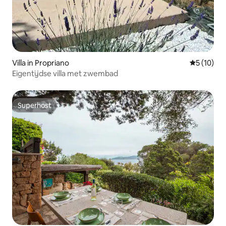
Villa in Propriano
Gemiddelde
5 (10)
Eigentijdse villa met zwembad
Superhost
Superhost