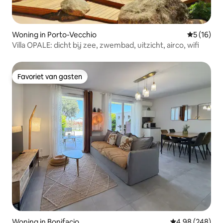
Woning in Porto-Vecchio
Gemiddelde
5 (16)
Villa OPALE: dicht bij zee, zwembad, uitzicht, airco, wifi
Favoriet van gasten
Favoriet van gasten
Woning in Bonifacio
Gemiddelde beo
4,98 (248)