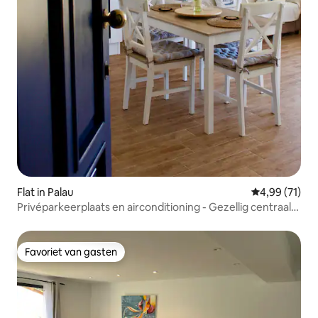
Flat in Palau
Gemiddelde be
4,99 (71)
Privéparkeerplaats en airconditioning - Gezellig centraal
gelegen 'Sea la Vie'
Favoriet van gasten
Favoriet van gasten