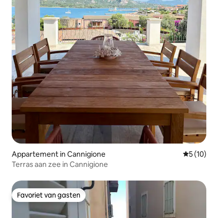
Appartement in Cannigione
Gemiddelde
5 (10)
Terras aan zee in Cannigione
Favoriet van gasten
Favoriet van gasten