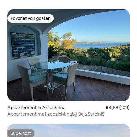
Favoriet van gasten
Favoriet van gasten
Appartement in Arzachena
Gemiddelde beo
4,88 (109)
Appartement met zeezicht nabij Baja Sardinië
Superhost
Superhost