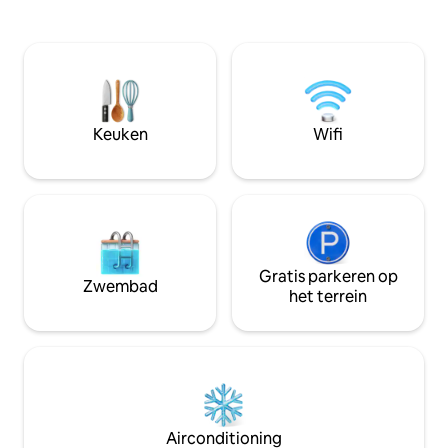
in warme, natuurlij
sporten zoals kanoën en stand-up
ligt op een zonnig
paddleboarden. Op enkele kilometers
en combineert sti
afstand bevindt zich de duizendjarige
huurauto is noodz
olijfboom S'OZASTRU DE SANTU
omgeving te verke
BALTOLU. Er kunnen excursies worden
slechts zeven min
gemaakt op het Limbara-massief op
1360 meter. Op 10 km afstand ligt
Keuken
Wifi
Calangianus met zijn beroemde
kurkmuseum en de reuzengraven van
Pascaredda.
Gratis parkeren op
Zwembad
het terrein
Airconditioning