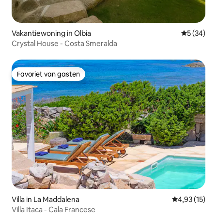
Vakantiewoning in Olbia
Gemiddelde
5 (34)
Crystal House - Costa Smeralda
Favoriet van gasten
Favoriet van gasten
Villa in La Maddalena
Gemiddelde be
4,93 (15)
Villa Itaca - Cala Francese