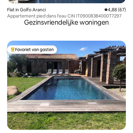
Flat in Golfo Aranci
Gemiddelde be
4,88 (67)
Appartement pied dans l'eau CIN IT090083B4000T7297
Gezinsvriendelijke woningen
Favoriet van gasten
Topfavoriet van gasten