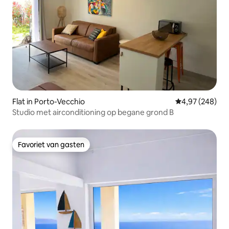
Flat in Porto-Vecchio
Gemiddelde beo
4,97 (248)
Studio met airconditioning op begane grond B
Favoriet van gasten
Favoriet van gasten