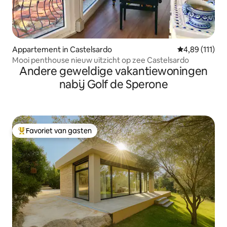
Appartement in Castelsardo
Gemiddelde be
4,89 (111)
Mooi penthouse nieuw uitzicht op zee Castelsardo
Andere geweldige vakantiewoningen
nabij Golf de Sperone
Favoriet van gasten
Topfavoriet van gasten