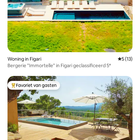
Woning in Figari
Gemiddeld
5 (13)
Bergerie "Immortelle" in Figari geclassificeerd 5*
Favoriet van gasten
Topfavoriet van gasten