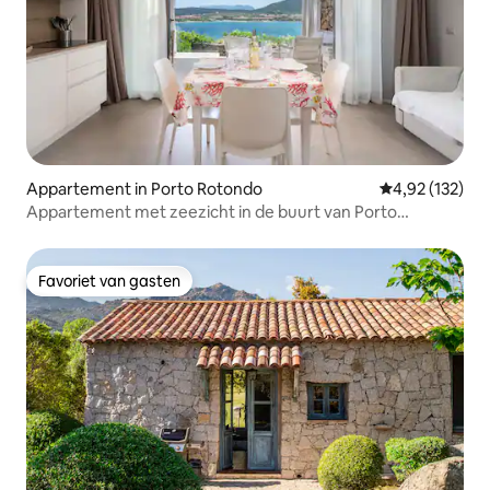
Appartement in Porto Rotondo
Gemiddelde beo
4,92 (132)
Appartement met zeezicht in de buurt van Porto
Rotondo met zwembad
Favoriet van gasten
Favoriet van gasten