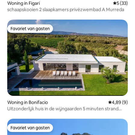
Woning in Figari
Gemiddelde
5 (33)
schaapskooien 2 slaapkamers privézwembad A Murreda
Favoriet van gasten
Favoriet van gasten
Woning in Bonifacio
Gemiddelde b
4,89 (9)
Uitzonderlijk huis in de wijngaarden 5 minuten strand
Bonifacio
Favoriet van gasten
Favoriet van gasten