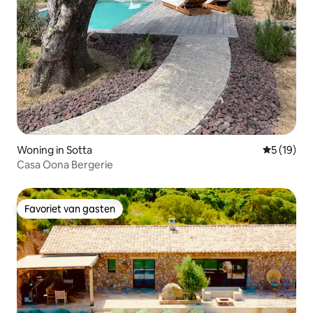
Woning in Sotta
Gemiddelde
5 (19)
Casa Oona Bergerie
Favoriet van gasten
Favoriet van gasten