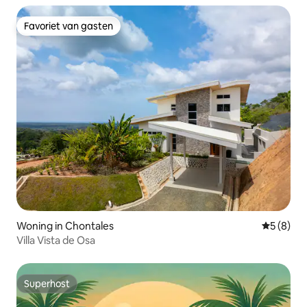
Favoriet van gasten
Favoriet van gasten
Woning in Chontales
Gemiddeld
5 (8)
Villa Vista de Osa
Superhost
Superhost