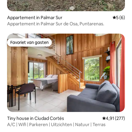
Appartement in Palmar Sur
Gemiddeld
5 (6)
Appartement in Palmar Sur de Osa, Puntarenas.
Favoriet van gasten
Favoriet van gasten
Tiny house in Ciudad Cortés
Gemiddelde beo
4,91 (277)
A/C | Wifi | Parkeren | Uitzichten | Natuur | Terras