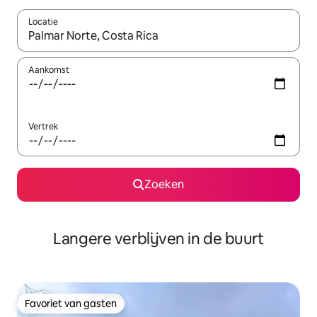
Locatie
Wanneer er resultaten beschikbaar zijn, maak je een keuze met 
Aankomst
Vertrek
Zoeken
Langere verblijven in de buurt
Favoriet van gasten
Favoriet van gasten