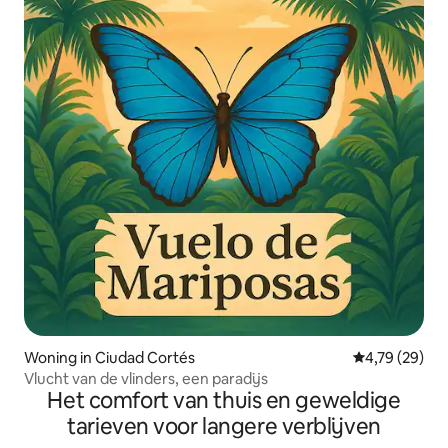
Woning in Ciudad Cortés
Gemiddelde be
4,79 (29)
Vlucht van de vlinders, een paradijs
Het comfort van thuis en geweldige
tarieven voor langere verblijven