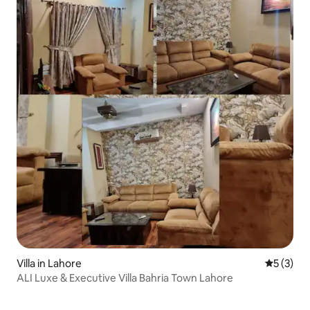
Villa in Lahore
Gemiddeld
5 (3)
ALI Luxe & Executive Villa Bahria Town Lahore