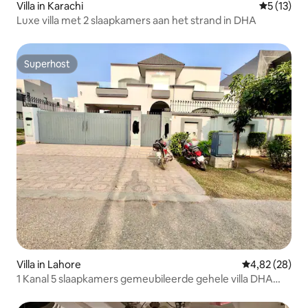
Villa in Karachi
Gemiddeld
5 (13)
Luxe villa met 2 slaapkamers aan het strand in DHA
Superhost
Superhost
Villa in Lahore
Gemiddelde be
4,82 (28)
1 Kanal 5 slaapkamers gemeubileerde gehele villa DHA
Ph6