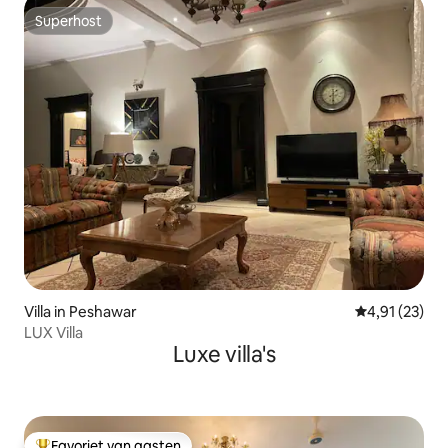
Superhost
Superhost
Villa in Peshawar
Gemiddelde be
4,91 (23)
LUX Villa
Luxe villa's
Favoriet van gasten