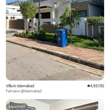
Villa in Islamabad
Gemiddelde be
4,93 (15)
Fairview @Islamabad
Superhost
Superhost