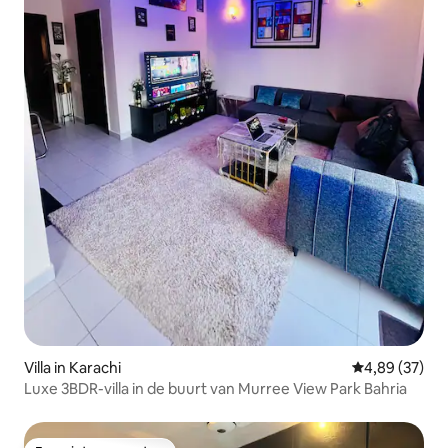
Villa in Karachi
Gemiddelde be
4,89 (37)
Luxe 3BDR-villa in de buurt van Murree View Park Bahria