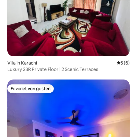
Villa in Karachi
Gemiddeld
5 (6)
Luxury 2BR Private Floor | 2 Scenic Terraces
Favoriet van gasten
Favoriet van gasten