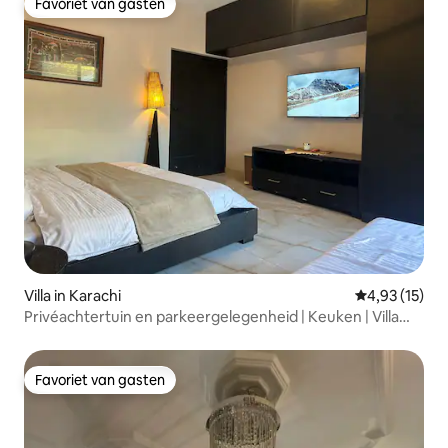
Favoriet van gasten
Favoriet van gasten
Villa in Karachi
Gemiddelde be
4,93 (15)
Privéachtertuin en parkeergelegenheid | Keuken | Villa
met 1 slaapkamer
Favoriet van gasten
Favoriet van gasten