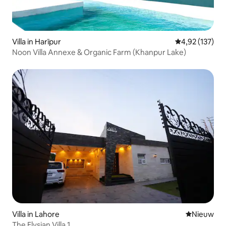
Villa in Harīpur
Gemiddelde beo
4,92 (137)
Noon Villa Annexe & Organic Farm (Khanpur Lake)
Villa in Lahore
Nieuwe ac
Nieuw
The Elysian Villa 1