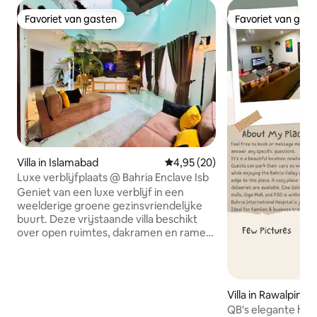
Favoriet van gasten
Favoriet van gas
Favoriet van gasten
Favoriet van gas
Villa in Islamabad
Gemiddelde beoordeling van 4,
4,95 (20)
Luxe verblijfplaats @ Bahria Enclave Isb
Geniet van een luxe verblijf in een
weelderige groene gezinsvriendelijke
buurt. Deze vrijstaande villa beschikt
over open ruimtes, dakramen en ramen
over de volledige hoogte. De voortuin
zorgt voor nog meer comfort tijdens
het verblijf. Hoewel een groot deel van
het entertainment te vinden is in
Villa in Rawalpindi
Bahria Enclave (Birds Aviary/dierentuin),
QB's elegante huis |
bevind je je op slechts 10 minuten rijden