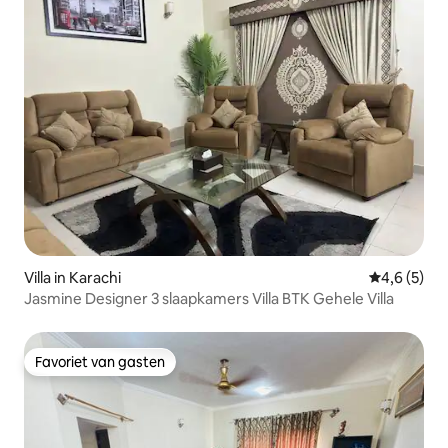
Villa in Karachi
Gemiddelde 
4,6 (5)
Jasmine Designer 3 slaapkamers Villa BTK Gehele Villa
Favoriet van gasten
Favoriet van gasten