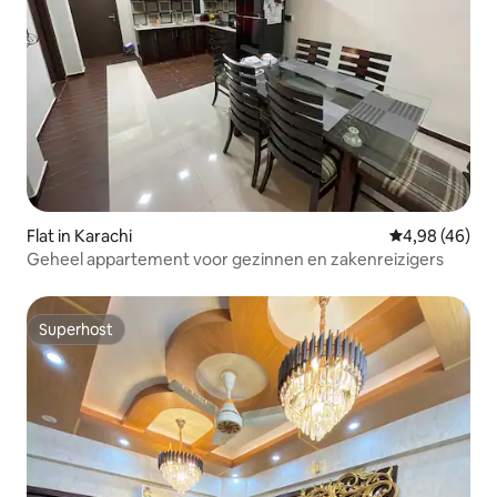
Flat in Karachi
Gemiddelde be
4,98 (46)
Geheel appartement voor gezinnen en zakenreizigers
Superhost
Superhost