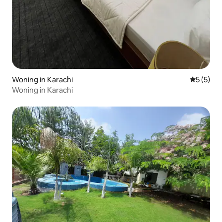
Woning in Karachi
Gemiddeld
5 (5)
Woning in Karachi