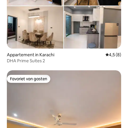
Appartement in Karachi
Gemiddelde 
4,5 (8)
DHA Prime Suites 2
Favoriet van gasten
Favoriet van gasten