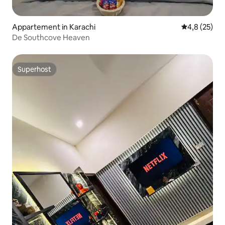
Appartement in Karachi
Gemiddelde b
4,8 (25)
De Southcove Heaven
Superhost
Superhost