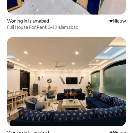
Woning in Islamabad
Nieuwe ac
Nieuw
Full House For Rent G-13 Islamabad
Woning in Islamabad
Nieuwe ac
Nieuw