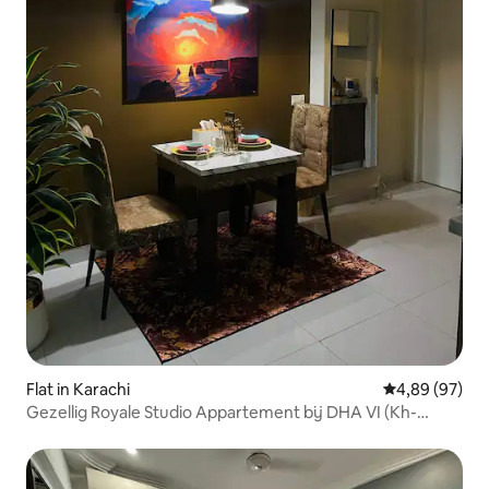
Flat in Karachi
Gemiddelde be
4,89 (97)
Gezellig Royale Studio Appartement bij DHA VI (Kh-
Bukhari)