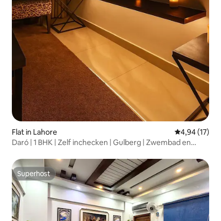
Flat in Lahore
Gemiddelde be
4,94 (17)
Daró | 1 BHK | Zelf inchecken | Gulberg | Zwembad en
fitnessruimte
Superhost
Superhost