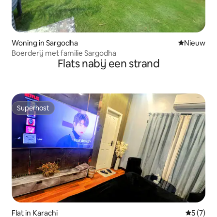
Woning in Sargodha
Nieuwe ac
Nieuw
Boerderij met familie Sargodha
Flats nabij een strand
Superhost
Superhost
Flat in Karachi
Gemiddeld
5 (7)