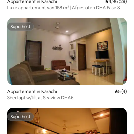
Appartement in Karachi
Gemiddelde be
4,96 (28)
Luxe appartement van 158 m² | Afgesloten DHA Fase 8
Superhost
Superhost
Appartement in Karachi
Gemiddeld
5 (4)
3bed apt w/lift at Seaview DHA6
Superhost
Superhost