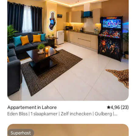
Appartement in Lahore
Gemiddelde be
4,96 (23)
Eden Bliss | 1 slaapkamer | Zelf inchecken | Gulberg |
Zwembad
Superhost
Superhost