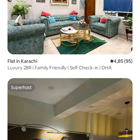
Flat in Karachi
Gemiddelde be
4,85 (95)
Luxury 2BR | Family Friendly | Self Check-in | DHA
Superhost
Superhost