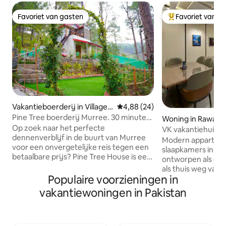
Favoriet van gasten
Favoriet van g
Favoriet van gasten
Topfavoriet van 
Vakantieboerderij in Village
Gemiddelde beoordeling van 4,
4,88 (24)
Karore
Pine Tree boerderij Murree. 30 minuten
Woning in Rawalpi
van Islamabad
Op zoek naar het perfecte
VK vakantiehuizen 
dennenverblijf in de buurt van Murree
Bahria
Modern appartem
voor een onvergetelijke reis tegen een
slaapkamers in Ba
betaalbare prijs? Pine Tree House is een
ontworpen als een
rustige accommodatie in de bergen,
als thuis weg van
omringd door dennenbomen, de open
Populaire voorzieningen in
tintje en 5 ⭐️ hotelcomf
lucht en frisse lucht. Geniet van een
slaapkamer heeft 
vakantiewoningen in Pakistan
privébalkon, uitzicht op de vallei, een
eigen moderne ba
badmintonveld en een speelruimte voor
airco, een 55-inch
kinderen. Perfect voor buitenlanders,
en andere streaming-app
gezinnen, koppels, picknicks, feestjes en