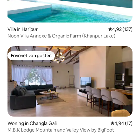
Villa in Harīpur
Gemiddelde beo
4,92 (137)
Noon Villa Annexe & Organic Farm (Khanpur Lake)
Favoriet van gasten
Favoriet van gasten
Woning in Changla Gali
Gemiddelde be
4,94 (17)
M.B.K Lodge Mountain and Valley View by BigFoot