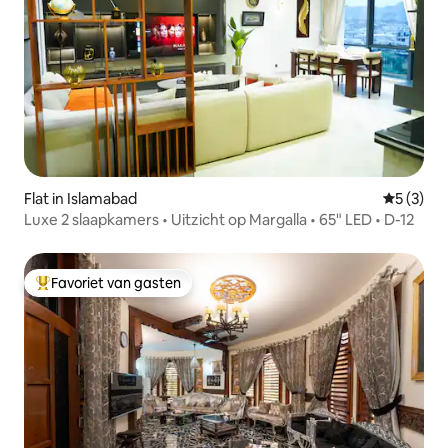
Flat in Islamabad
Gemiddeld
5 (3)
Luxe 2 slaapkamers • Uitzicht op Margalla • 65" LED • D-12
Favoriet van gasten
Topfavoriet van gasten