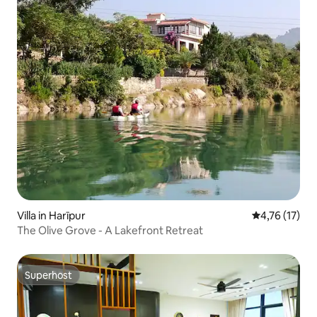
Villa in Harīpur
Gemiddelde b
4,76 (17)
The Olive Grove - A Lakefront Retreat
Superhost
Superhost