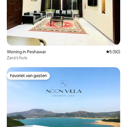
Woning in Peshawar
Gemiddelde
5 (50)
Zara's huis
Favoriet van gasten
Favoriet van gasten