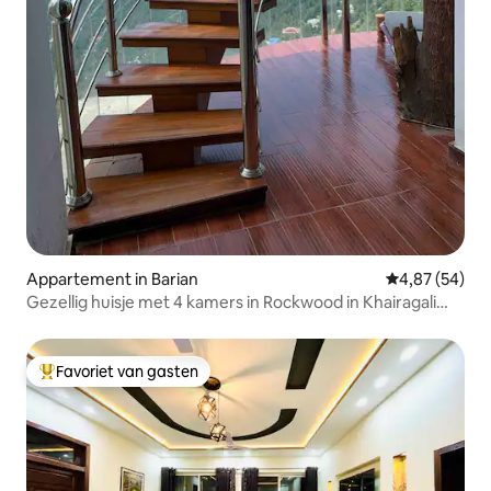
Appartement in Barian
Gemiddelde be
4,87 (54)
Gezellig huisje met 4 kamers in Rockwood in Khairagali
Murree
Favoriet van gasten
Topfavoriet van gasten