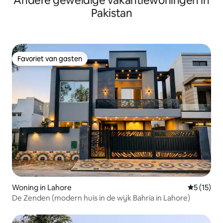
Andere geweldige vakantiewoningen in
Pakistan
Favoriet van gasten
Favoriet van gasten
Woning in Lahore
Gemiddeld
5 (15)
De Zenden (modern huis in de wijk Bahria in Lahore)