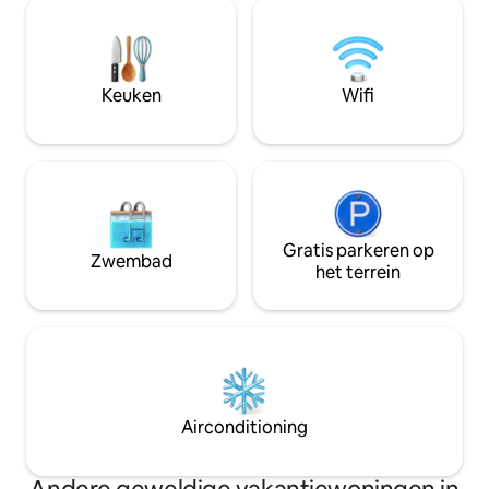
van snelle wifi, gra
natuurliefhebbers die op zoek zijn naar
aanvraag, een voll
een rustig maar toegankelijk uitstapje
keuken, een wasse
naar een heuvelstation. 📍 Lower Topa
24/7 warm water. Veilige, omheinde
(29 km) | Simly-dam (19 km) | Stoeltjeslift
gemeenschap met 
Keuken
Wifi
Patriata (14 km)
omheining aan de 
ter plaatse en grat
parkeergelegenhe
Gratis parkeren op
Zwembad
het terrein
Airconditioning