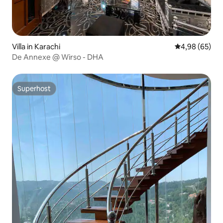
Villa in Karachi
Gemiddelde be
4,98 (65)
De Annexe @ Wirso - DHA
Superhost
Superhost