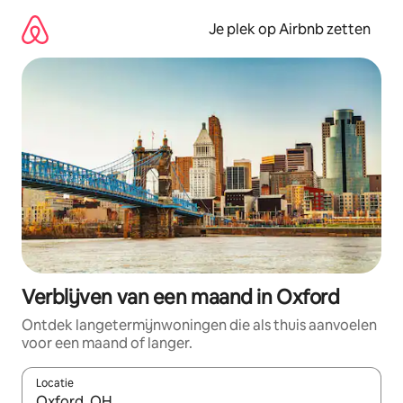
Ga
direct
Je plek op Airbnb zetten
naar
inhoud
Verblijven van een maand in Oxford
Ontdek langetermijnwoningen die als thuis aanvoelen
voor een maand of langer.
Locatie
Wanneer er resultaten beschikbaar zijn, maak je een keuze met 