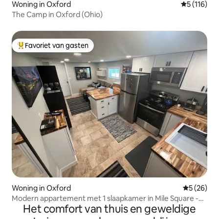
Woning in Oxford
Gemiddelde
5 (116)
The Camp in Oxford (Ohio)
Favoriet van gasten
Topfavoriet van gasten
Woning in Oxford
Gemiddelde
5 (26)
Modern appartement met 1 slaapkamer in Mile Square -
Het comfort van thuis en geweldige
"Boss Beech"