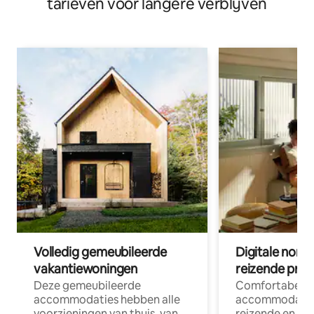
tarieven voor langere verblijven
Volledig gemeubileerde
Digitale nom
vakantiewoningen
reizende prof
Deze gemeubileerde
Comfortabele
accommodaties hebben alle
accommodatie
voorzieningen van thuis, van
reizende en op