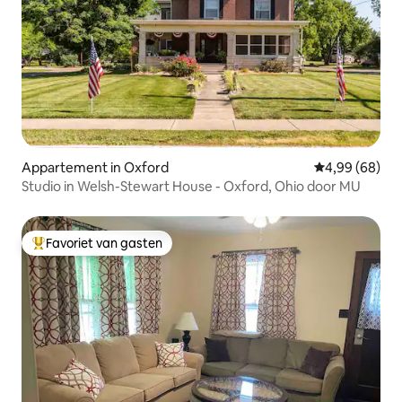
Appartement in Oxford
Gemiddelde be
4,99 (68)
Studio in Welsh-Stewart House - Oxford, Ohio door MU
Favoriet van gasten
Topfavoriet van gasten