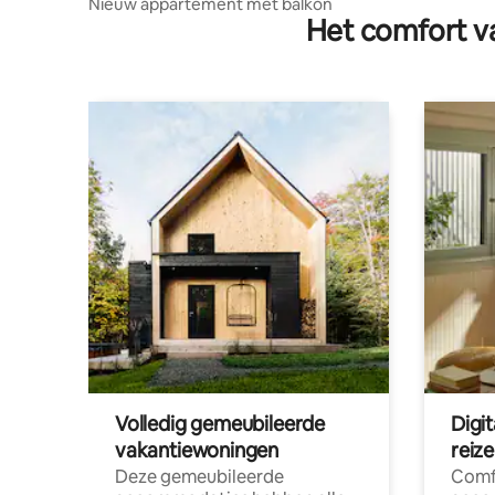
Nieuw appartement met balkon
Het comfort va
Volledig gemeubileerde
Digi
vakantiewoningen
reiz
Deze gemeubileerde
Comf