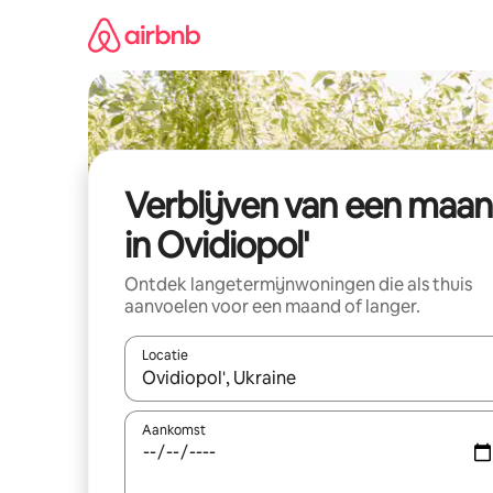
Ga
direct
naar
inhoud
Verblijven van een maa
in Ovidiopol'
Ontdek langetermijnwoningen die als thuis
aanvoelen voor een maand of langer.
Locatie
Wanneer er resultaten beschikbaar zijn, maak je 
Aankomst