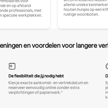
mmodaties voor
allerlei unieke kenmerken
nde en op afstand
houten huisjes op een klif
nde professionals, met
rustige woonboten.
en speciale werkplekken.
eningen en voordelen voor langere ver
De flexibiliteit die jij nodig hebt
D
Kies je exacte aankomst- en vertrekdatum en
S
reserveer eenvoudig online zonder extra
j
verplichtingen of papierwerk.*
m
k