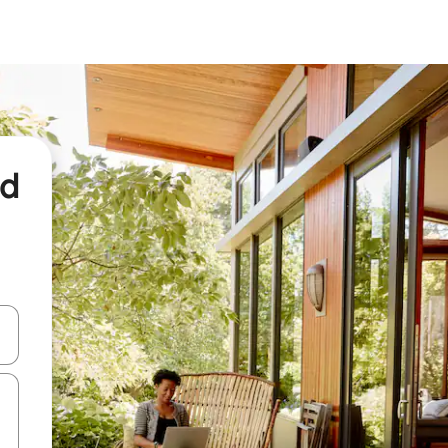
nd
een keuze met je de pijltjestoetsen omhoog en omlaag, óf door te tikk