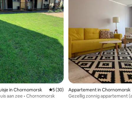
isje in Chornomorsk
Gemiddelde beoordeling van 5 op 5, 30 r
5 (30)
Appartement in Chornomorsk
uis aan zee • Chornomorsk
Gezellig zonnig appartement (
eling van 5 op 5, 8 recensies