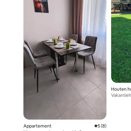
Houten hu
Vakantieh
Appartement
Gemiddelde beoord
5 (8)