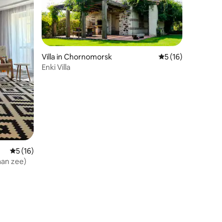
Villa in Chornomorsk
Gemiddelde beoord
5 (16)
Enki Villa
ecensies
Gemiddelde beoordeling van 5 op 5, 16 recensies
5 (16)
aan zee)