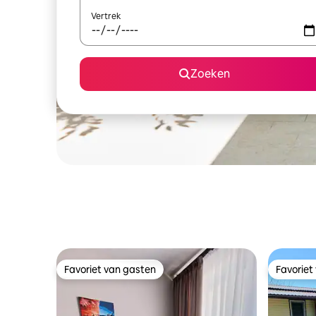
Vertrek
Zoeken
Favoriet van gasten
Favoriet
Favoriet van gasten
Favoriet