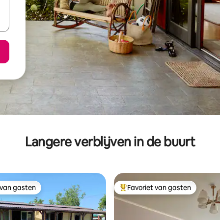
Langere verblijven in de buurt
 van gasten
Favoriet van gasten
 van gasten
Topfavoriet van gasten