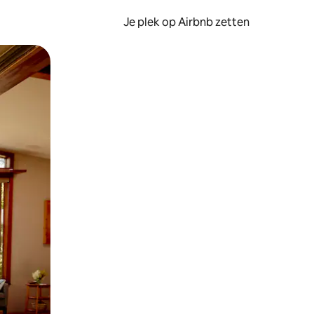
Je plek op Airbnb zetten
en of swipen.