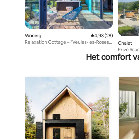
Woning
Gemiddelde beoordelin
4,93 (28)
Relaxation Cottage – "Veules-les-Roses &
Chalet
SPA"
Privé Scan
Het comfort va
zee-