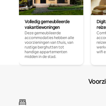
Volledig gemeubileerde
Digi
vakantiewoningen
reiz
Deze gemeubileerde
Comf
accommodaties hebben alle
acco
voorzieningen van thuis, van
reize
rustige berghutten tot
werke
handige appartementen
wifi 
midden in de stad.
Voorzi