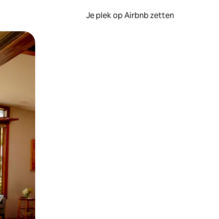
Je plek op Airbnb zetten
en of swipen.