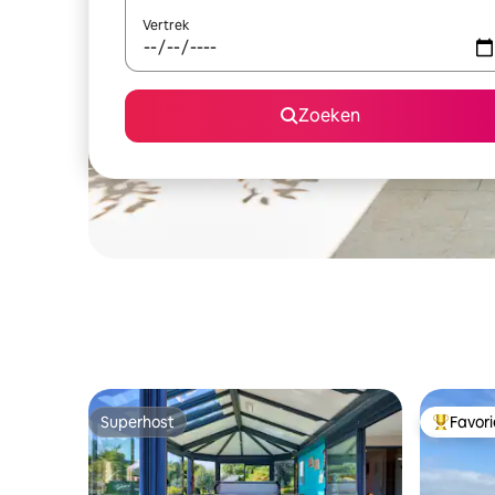
Vertrek
Zoeken
Superhost
Favor
Superhost
Topfavor