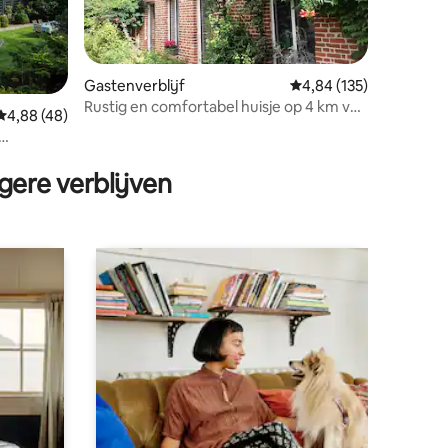
Gastenverblijf
Gemiddelde beoordeling
4,84 (135)
Rustig en comfortabel huisje op 4 km van
Gemiddelde beoordeling van 4,88 op 5, 48 recensies
4,88 (48)
de zee
ecensies
gere verblijven