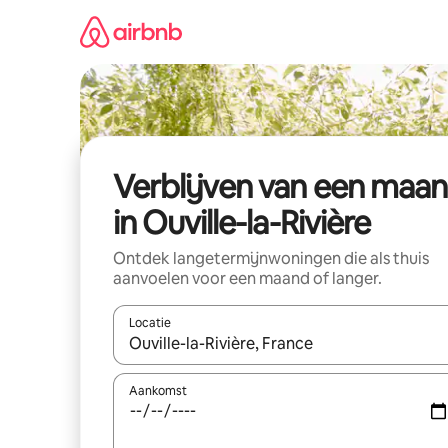
Ga
direct
naar
inhoud
Verblijven van een maa
in Ouville-la-Rivière
Ontdek langetermijnwoningen die als thuis
aanvoelen voor een maand of langer.
Locatie
Wanneer er resultaten beschikbaar zijn, maak je 
Aankomst