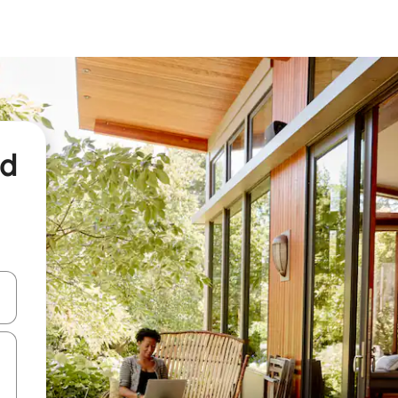
nd
een keuze met je de pijltjestoetsen omhoog en omlaag, óf door te tikk