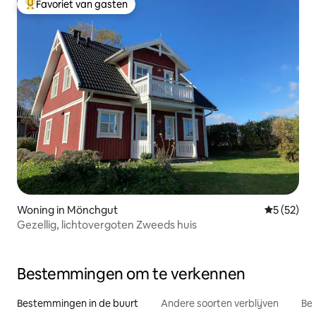
Favoriet van gasten
Topfavoriet van gasten
Woning in Mönchgut
Gemiddelde
5 (52)
Gezellig, lichtovergoten Zweeds huis
Bestemmingen om te verkennen
Bestemmingen in de buurt
Andere soorten verblijven
Bes