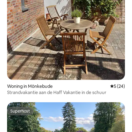
Woning in Mönkebude
Gemiddelde
5 (24)
Strandvakantie aan de Haff Vakantie in de schuur
Superhost
Superhost