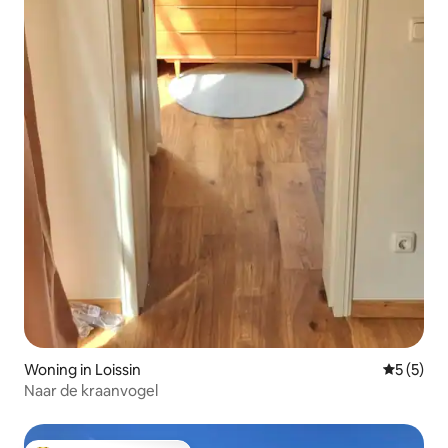
Woning in Loissin
Gemiddeld
5 (5)
Naar de kraanvogel