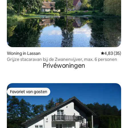
Woning in Lassan
Gemiddelde be
4,83 (35)
Grijze stacaravan bij de Zwanenvijver, max. 6 personen
Privéwoningen
Favoriet van gasten
Favoriet van gasten