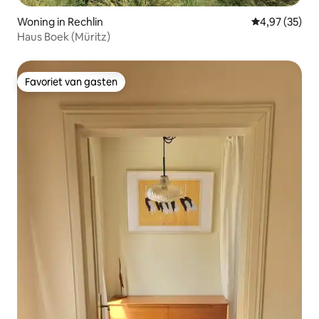
Woning in Rechlin
Gemiddelde be
4,97 (35)
Haus Boek (Müritz)
Favoriet van gasten
Favoriet van gasten