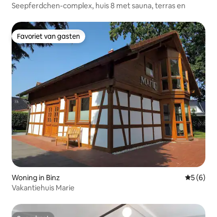
Seepferdchen-complex, huis 8 met sauna, terras en
Favoriet van gasten
Favoriet van gasten
Woning in Binz
Gemiddeld
5 (6)
Vakantiehuis Marie