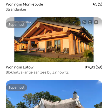
Woning in Mönkebude
Gemiddeld
5 (5)
Strandanker
Superhost
Superhost
Woning in Lütow
Gemiddelde be
4,93 (59)
Blokhutvakantie aan zee bij Zinnowitz
Superhost
Superhost