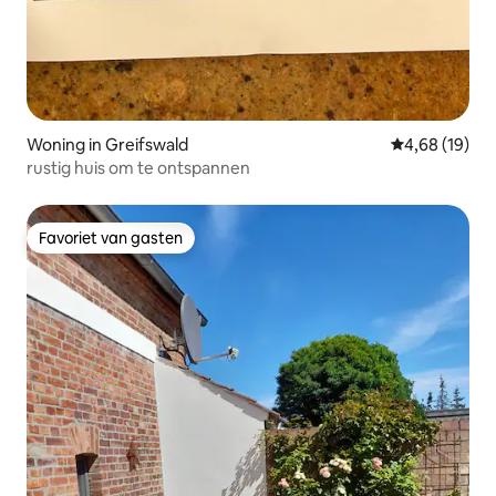
Woning in Greifswald
Gemiddelde be
4,68 (19)
rustig huis om te ontspannen
Favoriet van gasten
Favoriet van gasten