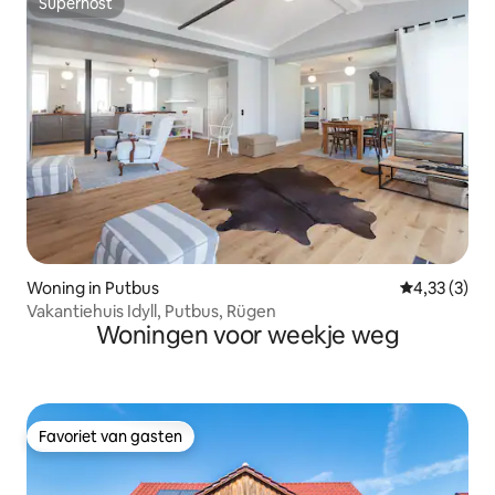
Superhost
Superhost
Woning in Putbus
Gemiddelde b
4,33 (3)
Vakantiehuis Idyll, Putbus, Rügen
Woningen voor weekje weg
Favoriet van gasten
Favoriet van gasten