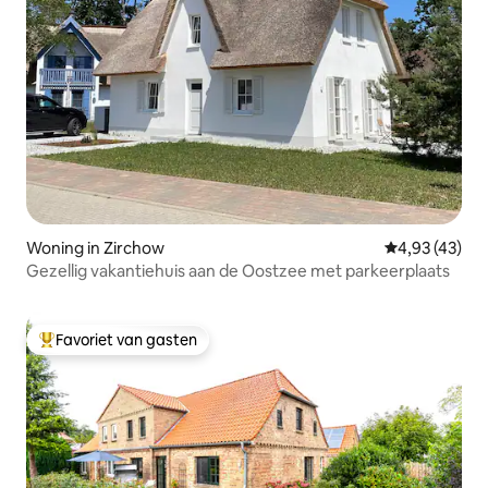
Woning in Zirchow
Gemiddelde be
4,93 (43)
Gezellig vakantiehuis aan de Oostzee met parkeerplaats
Favoriet van gasten
Topfavoriet van gasten