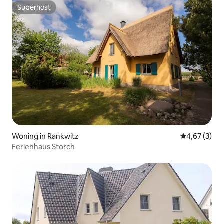
Superhost
Superhost
Woning in Rankwitz
Gemiddelde b
4,67 (3)
Ferienhaus Storch