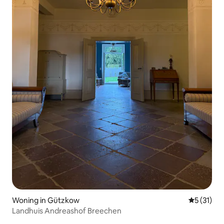
Woning in Gützkow
Gemiddeld
5 (31)
Landhuis Andreashof Breechen