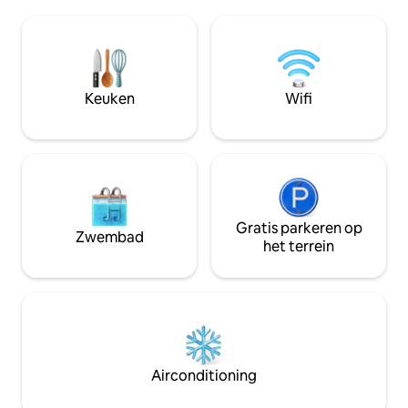
berkenbomen, verkeersgekalmeerd.De
badkamer ensuite,
omheinde tuin met zandbak en
badkamer. In twee
speeltuin maakt snel het dagelijks leven
kan een babybedj
vergeten en vakantiestemming
voor grotere kind
ontstaan. Met ligstoelen en een zithoek
(€ 10/ extra bed/ n
in de openlucht kun je genieten van de
Keuken
Wifi
zon.
Gratis parkeren op
Zwembad
het terrein
Airconditioning