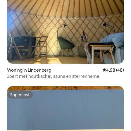
Woning in Lindenberg
Gemiddelde be
4,98 (48)
Joert met houtkachel, sauna en sterrenhemel
Superhost
Superhost