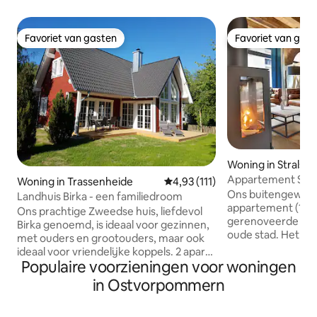
Favoriet van gasten
Favoriet van gas
Favoriet van gasten
Favoriet van gas
Woning in Stralsu
Appartement Ster
Woning in Trassenheide
Gemiddelde beoordeling van 4,9
4,93 (111)
sauna
Ons buitengewone
Landhuis Birka - een familiedroom
appartement (180 m
Ons prachtige Zweedse huis, liefdevol
gerenoveerde wink
Birka genoemd, is ideaal voor gezinnen,
oude stad. Het is 
met ouders en grootouders, maar ook
volwassen person
ideaal voor vriendelijke koppels. 2 aparte
grond met keuke
Populaire voorzieningen voor woningen
woonruimtes begane grond/DG met elk
eethoek, bibliothe
1 badkamer zijn geschikt voor dit doel.
in Ostvorpommern
terras nodigt uit
Het is rustig gelegen in een vakantiehuis
eerste verdieping
nederzetting, omgeven door
slaapkamers, een