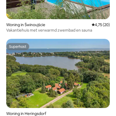
Woning in Świnoujście
Gemiddelde be
4,75 (20)
Vakantiehuis met verwarmd zwembad en sauna
Superhost
Superhost
Woning in Heringsdorf