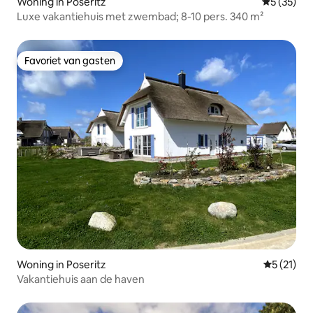
Woning in Poseritz
Gemiddelde
5 (35)
Luxe vakantiehuis met zwembad; 8-10 pers. 340 m²
Favoriet van gasten
Favoriet van gasten
Woning in Poseritz
Gemiddeld
5 (21)
Vakantiehuis aan de haven