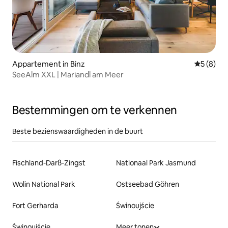
Appartement in Binz
Gemiddeld
5 (8)
SeeAlm XXL | Mariandl am Meer
Bestemmingen om te verkennen
Beste bezienswaardigheden in de buurt
Fischland-Darß-Zingst
Nationaal Park Jasmund
Wolin National Park
Ostseebad Göhren
Fort Gerharda
Świnoujście
Świnoujście
Meer tonen