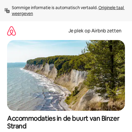
Ga
Sommige informatie is automatisch vertaald. 
Originele taal 
direct
weergeven
naar
inhoud
Je plek op Airbnb zetten
Accommodaties in de buurt van Binzer
Strand