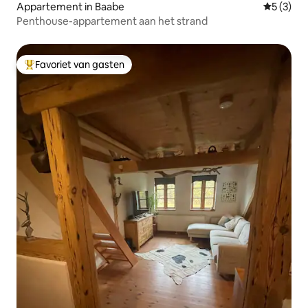
Appartement in Baabe
Gemiddeld
5 (3)
Penthouse-appartement aan het strand
Favoriet van gasten
Topfavoriet van gasten