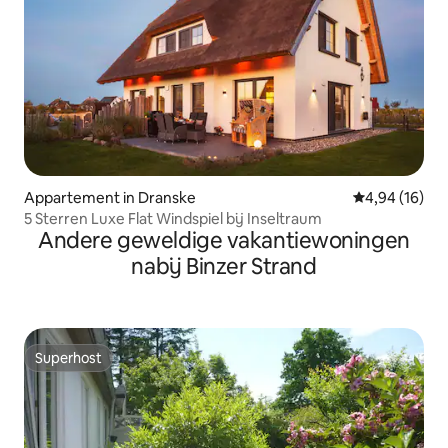
Appartement in Dranske
Gemiddelde be
4,94 (16)
5 Sterren Luxe Flat Windspiel bij Inseltraum
Andere geweldige vakantiewoningen
nabij Binzer Strand
Superhost
Superhost