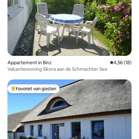
Appartement in Binz
Gemiddelde be
4,56 (18)
Vakantiewoning Sikora aan de Schmachter See
Favoriet van gasten
Topfavoriet van gasten