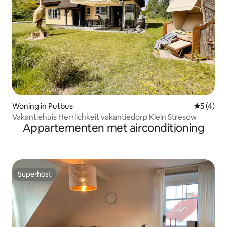
Woning in Putbus
Gemiddeld
5 (4)
Vakantiehuis Herrlichkeit vakantiedorp Klein Stresow
Appartementen met airconditioning
Superhost
Superhost