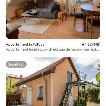
Appartement in Putbus
Gemiddelde beo
4,82 (148)
Appartement Inselfrisch - direct aan de haven - perfect
voor twee
Superhost
Superhost