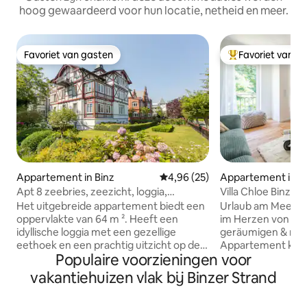
hoog gewaardeerd voor hun locatie, netheid en meer.
Favoriet van gasten
Favoriet van g
Favoriet van gasten
Topfavoriet van 
Appartement in Binz
Gemiddelde beoordeling van 4,
4,96 (25)
Appartement in B
Apt 8 zeebries, zeezicht, loggia,
Villa Chloe Binz, 
strandstoel
Het uitgebreide appartement biedt een
Urlaub am Meer in
oppervlakte van 64 m ². Heeft een
im Herzen von Bin
idyllische loggia met een gezellige
geräumigen & ruh
eethoek en een prachtig uitzicht op de
Appartement könn
Populaire voorzieningen voor
Oostzee. Strandstoel, mai-september,
neue Energie tanke
eerste zeelijn. Woonkamer met
Bäder, überdachter
vakantiehuizen vlak bij Binzer Strand
flatscreen-tv, open haard (elektrisch),
die grüne Oase de
wifi, slaapbank, aparte keuken en
Fernseher, Aufzug