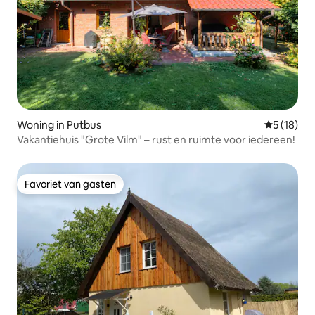
Woning in Putbus
Gemiddelde
5 (18)
Vakantiehuis "Grote Vilm" – rust en ruimte voor iedereen!
Favoriet van gasten
Favoriet van gasten