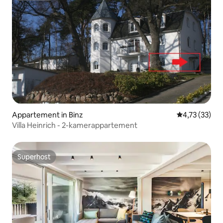
Appartement in Binz
Gemiddelde be
4,73 (33)
Villa Heinrich - 2-kamerappartement
Superhost
Superhost