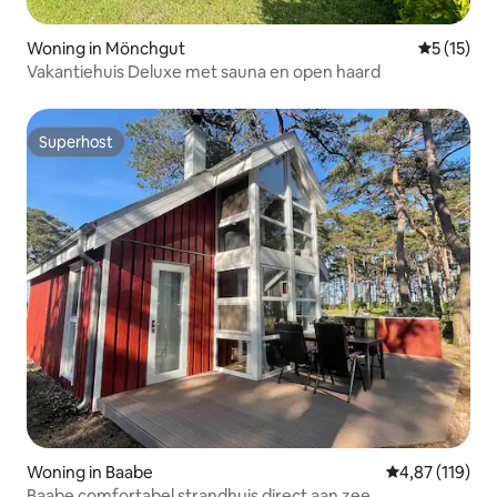
Woning in Mönchgut
Gemiddeld
5 (15)
Vakantiehuis Deluxe met sauna en open haard
Superhost
Superhost
Woning in Baabe
Gemiddelde beo
4,87 (119)
Baabe comfortabel strandhuis direct aan zee