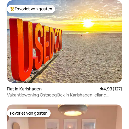
Favoriet van gasten
Topfavoriet van gasten
Flat in Karlshagen
Gemiddelde beo
4,93 (127)
Vakantiewoning Ostseeglück in Karlshagen, eiland
Usedom
Favoriet van gasten
Favoriet van gasten