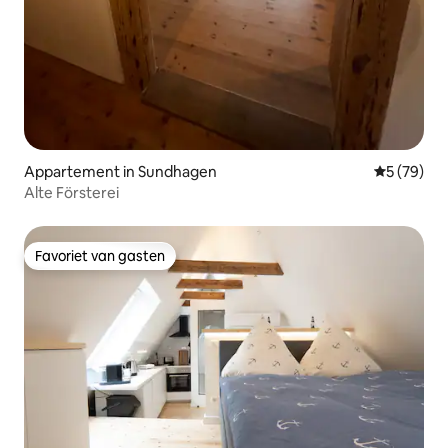
Appartement in Sundhagen
Gemiddelde
5 (79)
Alte Försterei
Favoriet van gasten
Favoriet van gasten