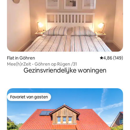
Flat in Göhren
Gemiddelde beo
4,86 (149)
Mee(h)rZeit - Göhren op Rügen /31
Gezinsvriendelijke woningen
Favoriet van gasten
Favoriet van gasten