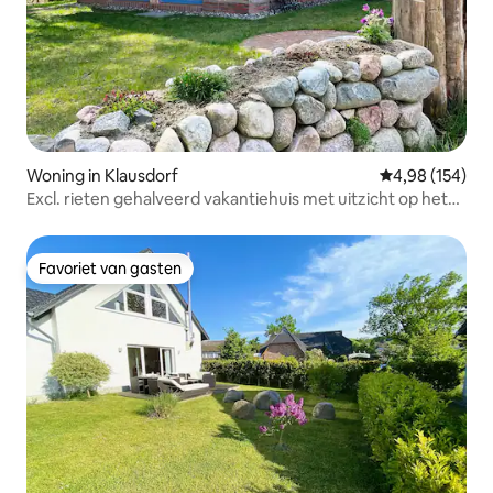
Woning in Klausdorf
Gemiddelde beo
4,98 (154)
Excl. rieten gehalveerd vakantiehuis met uitzicht op het
water
Favoriet van gasten
Favoriet van gasten