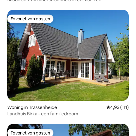
Favoriet van gasten
Favoriet van gasten
Woning in Trassenheide
Gemiddelde be
4,93 (111)
Landhuis Birka - een familiedroom
Favoriet van gasten
Favoriet van gasten