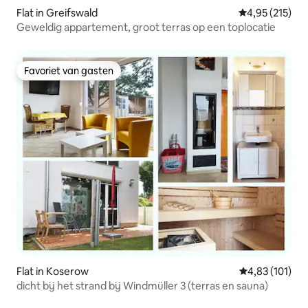
Flat in Greifswald
Gemiddelde beo
4,95 (215)
Geweldig appartement, groot terras op een toplocatie
Favoriet van gasten
Favoriet van gasten
Flat in Koserow
Gemiddelde beo
4,83 (101)
dicht bij het strand bij Windmüller 3 (terras en sauna)