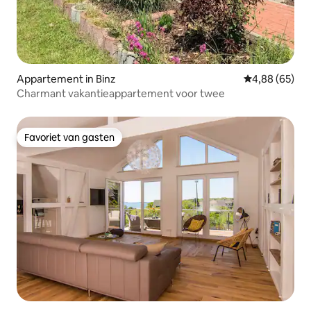
Appartement in Binz
Gemiddelde be
4,88 (65)
Charmant vakantieappartement voor twee
Favoriet van gasten
Favoriet van gasten