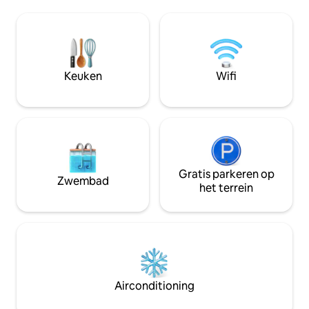
kitchenette, eethoek, (vaatwasser,
Premiumlage, nur 
koelkast met vriesvak, 2-pits fornuis,
der Fußgängerzone
magnetron, waterkoker,
Ideal für Familie, 
koffiezetapparaat, broodrooster,
Langzeitaufenthalt
servies), slaapkamer tweepersoonsbed
Personen, + 1 kleiner/ mittelgroßer Hund
en kledingkast, badkamer, toilet,
ist gegen Aufprei
Keuken
Wifi
gastentoilet, haardroger.
Gratis parkeren op
Zwembad
het terrein
Airconditioning