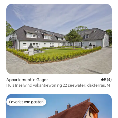
Appartement in Gager
Gemiddeld
5 (4)
Huis Inselwind vakantiewoning 22 zeewater: dakterras, M
Favoriet van gasten
Favoriet van gasten