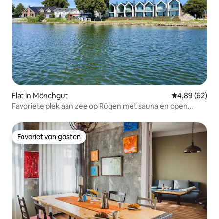
Flat in Mönchgut
Gemiddelde be
4,89 (62)
Favoriete plek aan zee op Rügen met sauna en open
haard
Favoriet van gasten
Favoriet van gasten