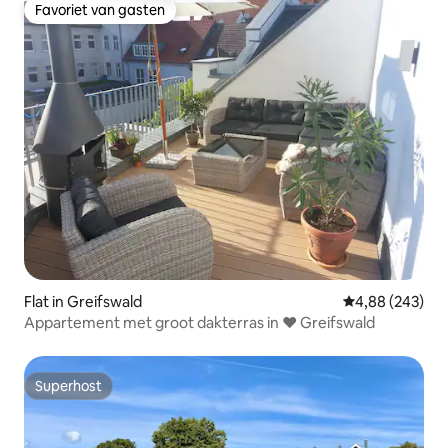
Favoriet van gasten
Favoriet van gasten
Flat in Greifswald
Gemiddelde beo
4,88 (243)
Appartement met groot dakterras in ❤ Greifswald
Superhost
Superhost