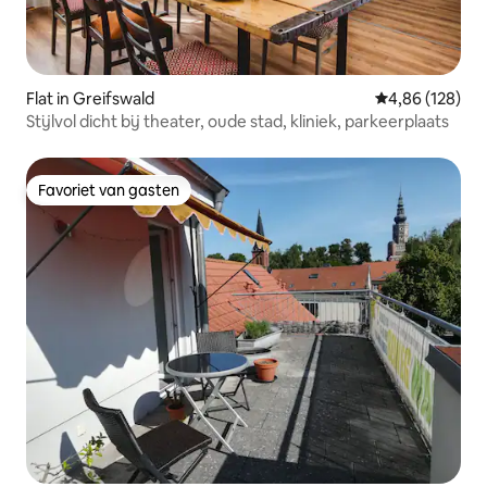
Flat in Greifswald
Gemiddelde beo
4,86 (128)
Stijlvol dicht bij theater, oude stad, kliniek, parkeerplaats
Favoriet van gasten
Favoriet van gasten