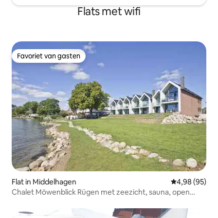
Flats met wifi
Favoriet van gasten
Favoriet van gasten
Flat in Middelhagen
Gemiddelde be
4,98 (95)
Chalet Möwenblick Rügen met zeezicht, sauna, open
haard