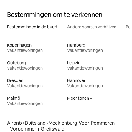
Bestemmingen om te verkennen
Bestemmingen in de buurt
Andere soorten verblijven
Bes
Kopenhagen
Hamburg
Vakantiewoningen
Vakantiewoningen
Göteborg
Leipzig
Vakantiewoningen
Vakantiewoningen
Dresden
Hannover
Vakantiewoningen
Vakantiewoningen
Malmö
Meer tonen
Vakantiewoningen
Airbnb
Duitsland
Mecklenburg-Voor-Pommeren
Vorpommern-Greifswald