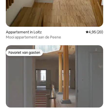
Appartement in Loitz
Gemiddelde be
4,95 (20)
Mooi appartement aan de Peene
Favoriet van gasten
Favoriet van gasten