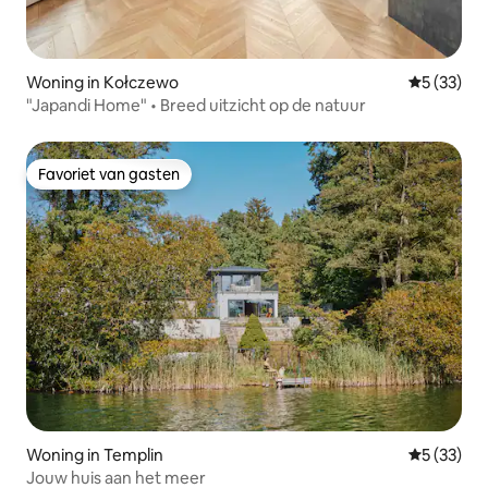
Woning in Kołczewo
Gemiddelde
5 (33)
"Japandi Home" • Breed uitzicht op de natuur
Favoriet van gasten
Favoriet van gasten
Woning in Templin
Gemiddelde
5 (33)
Jouw huis aan het meer