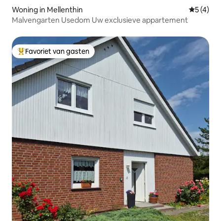
Woning in Mellenthin
Gemiddeld
5 (4)
Malvengarten Usedom Uw exclusieve appartement
Favoriet van gasten
Topfavoriet van gasten