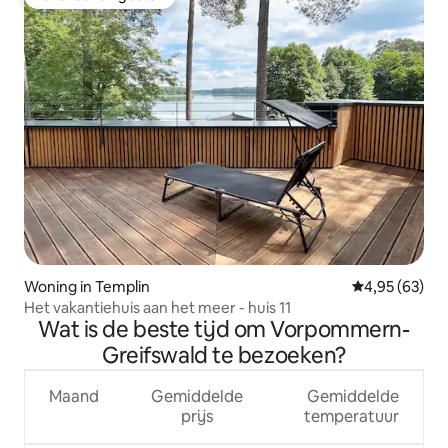
Favoriet van gasten
Woning in Templin
Gemiddelde be
4,95 (63)
Het vakantiehuis aan het meer - huis 11
Wat is de beste tijd om Vorpommern-
Greifswald te bezoeken?
Maand
Gemiddelde
Gemiddelde
prijs
temperatuur