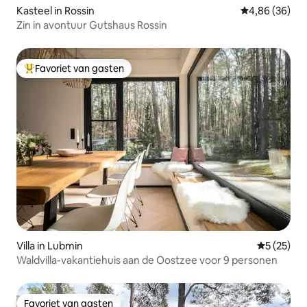
Kasteel in Rossin
Gemiddelde be
4,86 (36)
Zin in avontuur Gutshaus Rossin
Favoriet van gasten
Topfavoriet van gasten
Villa in Lubmin
Gemiddelde
5 (25)
Waldvilla-vakantiehuis aan de Oostzee voor 9 personen
Favoriet van gasten