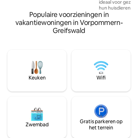
ideaal voor gezin
hun huisdieren. He
Populaire voorzieningen in
een rustige, still
eiland Wolin, dicht
vakantiewoningen in Vorpommern-
stranden met prach
Greifswald
verschillende mere
wandelroutes en e
een geweldige uit
nabijgelegen attra
Tegelijkertijd heb
ter plaatse, de z
het terras kan w
sterren die in de 
Keuken
Wifi
Gratis parkeren op
Zwembad
het terrein