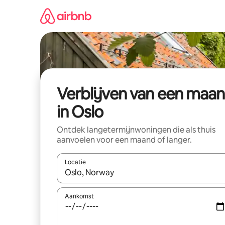
Ga
direct
naar
inhoud
Verblijven van een maa
in Oslo
Ontdek langetermijnwoningen die als thuis
aanvoelen voor een maand of langer.
Locatie
Wanneer er resultaten beschikbaar zijn, maak je 
Aankomst