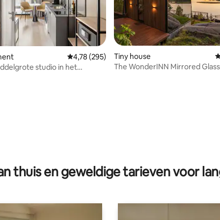
Tiny house
G
ment
Gemiddelde beoordeling van 4,78 op 5, 295 r
4,78 (295)
The WonderINN Mirrored Glass
elgrote studio in het
van Oslo
g van 4,98 op 5, 55 recensies
n thuis en geweldige tarieven voor lan