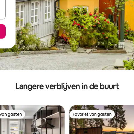
Langere verblijven in de buurt
 van gasten
Favoriet van gasten
 van gasten
Favoriet van gasten