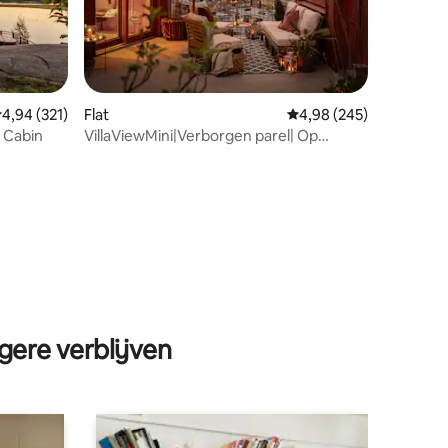
emiddelde beoordeling van 4,94 op 5, 321 recensies
4,94 (321)
Flat
Gemiddelde beoordeling
4,98 (245)
ecensies
 Cabin
VillaViewMini|Verborgen parel| Op
loopafstand|Parkeren
gere verblijven