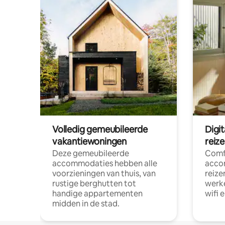
Volledig gemeubileerde
Digi
vakantiewoningen
reiz
Deze gemeubileerde
Comf
accommodaties hebben alle
acco
voorzieningen van thuis, van
reize
rustige berghutten tot
werke
handige appartementen
wifi 
midden in de stad.