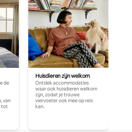
Huisdieren zijn welkom
e de
Ontdek accommodaties
waar ook huisdieren welkom
zijn, zodat je trouwe
, van
viervoeter ook mee op reis
 tot
kan.