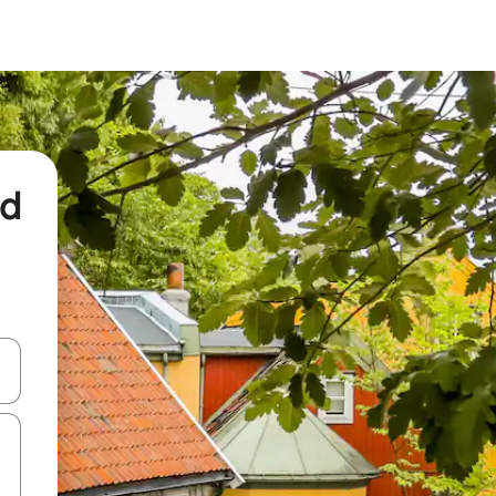
nd
een keuze met je de pijltjestoetsen omhoog en omlaag, óf door te tikk