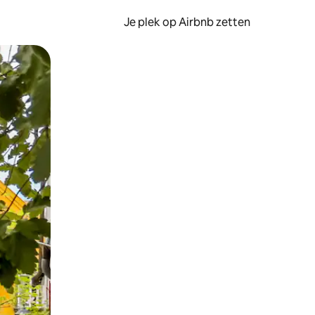
Je plek op Airbnb zetten
en of swipen.