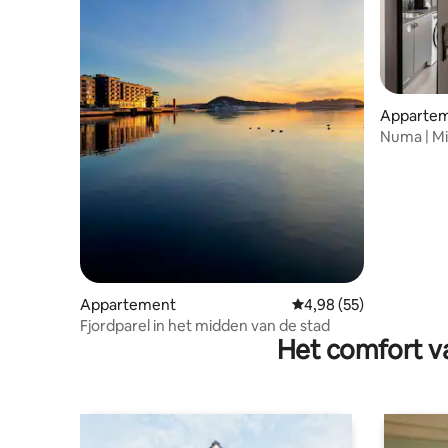
Apparte
Numa | Midd
centrum 
Appartement
Gemiddelde beoordelin
4,98 (55)
Fjordparel in het midden van de stad
Het comfort va