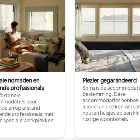
tale nomaden en
Plezier gegarandeerd
ende professionals
Soms is de accommodati
bestemming. Deze
ortabele
accommodaties hebben
mmodaties voor
allerlei unieke kenmerken
nde en op afstand
houten huisjes op een klif
nde professionals, met
rustige woonboten.
en speciale werkplekken.