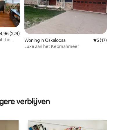
emiddelde beoordeling van 4,96 op 5, 229 recensies
4,96 (229)
f the
ecensies
Woning in Oskaloosa
Gemiddelde beoord
5 (17)
Luxe aan het Keomahmeer
gere verblijven