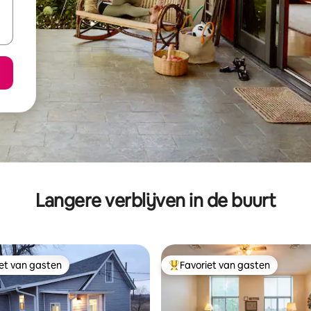
Langere verblijven in de buurt
iet van gasten
Favoriet van gasten
iet van gasten
Topfavoriet van gasten