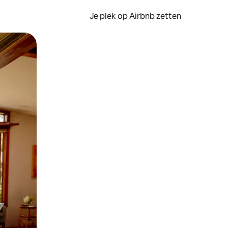
Je plek op Airbnb zetten
en of swipen.