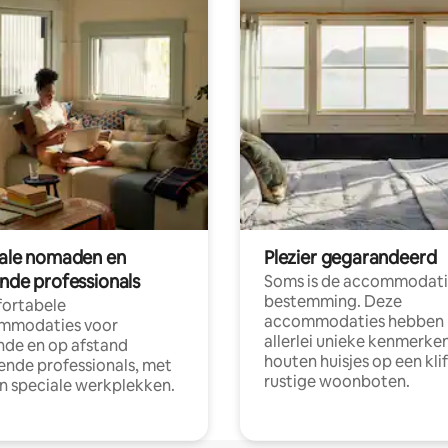
tale nomaden en
Plezier gegarandeerd
ende professionals
Soms is de accommodati
bestemming. Deze
ortabele
accommodaties hebben
mmodaties voor
allerlei unieke kenmerken
nde en op afstand
houten huisjes op een klif
nde professionals, met
rustige woonboten.
en speciale werkplekken.