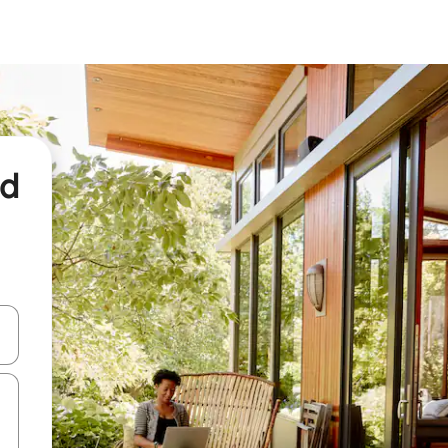
nd
een keuze met je de pijltjestoetsen omhoog en omlaag, óf door te tikk