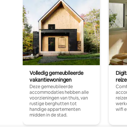
Volledig gemeubileerde
Digi
vakantiewoningen
reiz
Deze gemeubileerde
Comf
accommodaties hebben alle
acco
voorzieningen van thuis, van
reize
rustige berghutten tot
werke
handige appartementen
wifi 
midden in de stad.