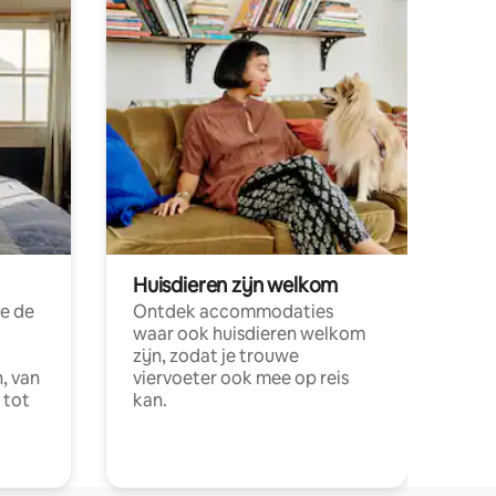
Huisdieren zijn welkom
e de
Ontdek accommodaties
waar ook huisdieren welkom
zijn, zodat je trouwe
, van
viervoeter ook mee op reis
 tot
kan.