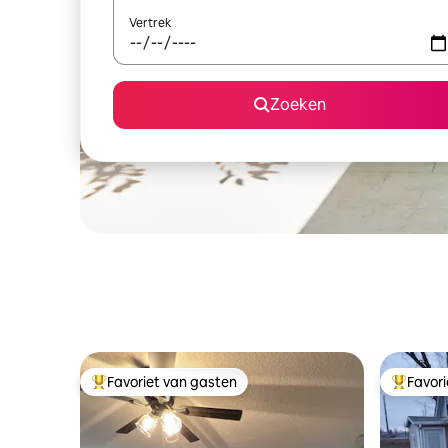
Vertrek
Zoeken
Favoriet van gasten
Favor
Topfavoriet van gasten
Topfavor