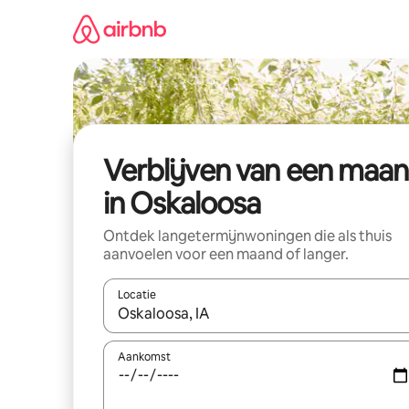
Ga
direct
naar
inhoud
Verblijven van een maa
in Oskaloosa
Ontdek langetermijnwoningen die als thuis
aanvoelen voor een maand of langer.
Locatie
Wanneer er resultaten beschikbaar zijn, maak je 
Aankomst