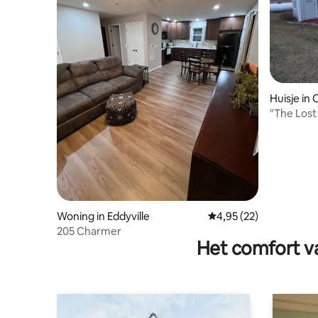
Huisje in
"The Lost
landelijk..
Woning in Eddyville
Gemiddelde beoordelin
4,95 (22)
205 Charmer
Het comfort va