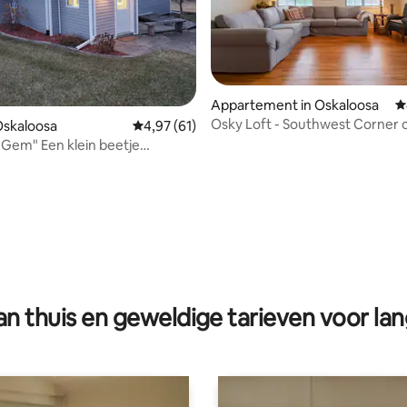
Appartement in Oskaloosa
G
Osky Loft - Southwest Corner o
 Oskaloosa
Gemiddelde beoordeling van 4,97 op 5, 61 r
4,97 (61)
Square
 Gem" Een klein beetje
.
g van 4,95 op 5, 22 recensies
n thuis en geweldige tarieven voor lan