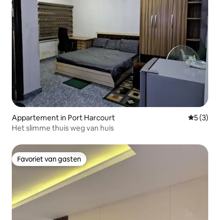
Appartement in Port Harcourt
Gemiddeld
5 (3)
Het slimme thuis weg van huis
Favoriet van gasten
Favoriet van gasten