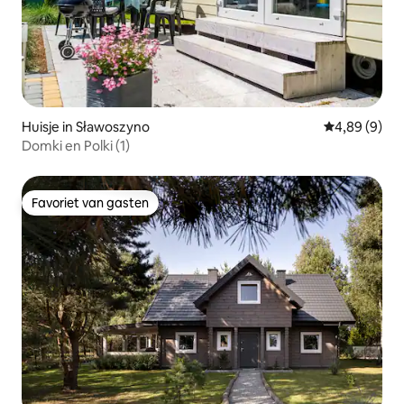
Huisje in Sławoszyno
Gemiddelde b
4,89 (9)
Domki en Polki (1)
Favoriet van gasten
Favoriet van gasten