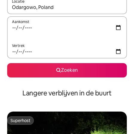
Locatie
Wanneer er resultaten beschikbaar zijn, maak je een keuze met 
Aankomst
Vertrek
Zoeken
Langere verblijven in de buurt
Superhost
Superhost