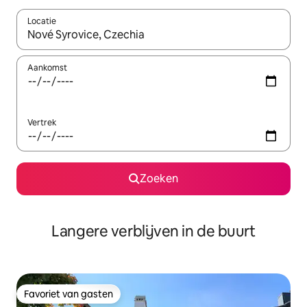
Locatie
Wanneer er resultaten beschikbaar zijn, maak je een keuze met 
Aankomst
Vertrek
Zoeken
Langere verblijven in de buurt
Favoriet van gasten
Favoriet van gasten