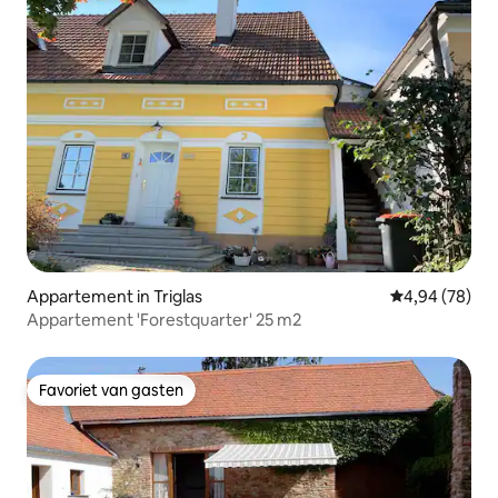
Appartement in Triglas
Gemiddelde be
4,94 (78)
Appartement 'Forestquarter' 25 m2
Favoriet van gasten
Favoriet van gasten