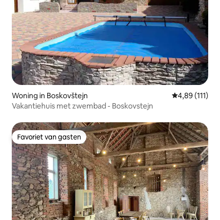
Woning in Boskovštejn
Gemiddelde be
4,89 (111)
Vakantiehuis met zwembad - Boskovstejn
Favoriet van gasten
Favoriet van gasten