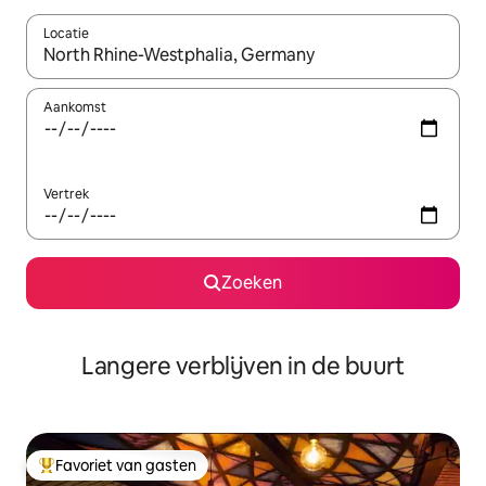
Locatie
Wanneer er resultaten beschikbaar zijn, maak je een keuze met 
Aankomst
Vertrek
Zoeken
Langere verblijven in de buurt
Favoriet van gasten
Topfavoriet van gasten