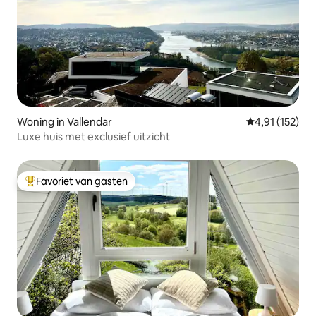
Woning in Vallendar
Gemiddelde be
4,91 (152)
Luxe huis met exclusief uitzicht
Favoriet van gasten
Topfavoriet van gasten