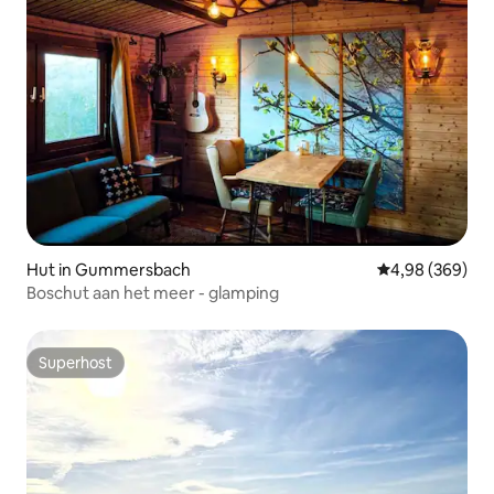
Hut in Gummersbach
Gemiddelde beo
4,98 (369)
Boschut aan het meer - glamping
Superhost
Superhost