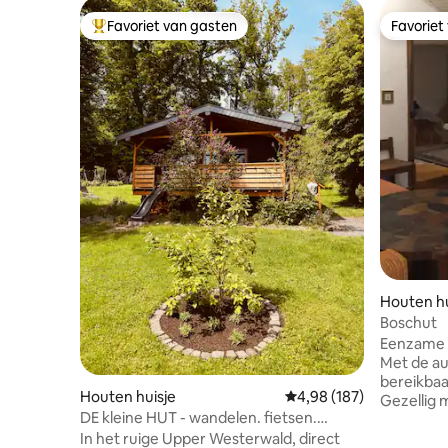
Favoriet van gasten
Favoriet
Topfavoriet van gasten
Favoriet
Houten hu
Boschut
Eenzame b
Met de aut
bereikbaa
Houten huisje
Gemiddelde beoordeling
4,98 (187)
Gezellig 
DE kleine HUT - wandelen. fietsen.
moet zel
ervaar de natuur.
In het ruige Upper Westerwald, direct
huisje he