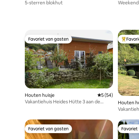
5-sterren blokhut
Weekendhu
locatie a
Favoriet van gasten
Favor
Favoriet van gasten
Topfavor
Houten huisje
Gemiddelde beoorde
5 (54)
Vakantiehuis Heides Hütte 3 aan de
Houten hu
Waldsee Rieden/Eifel
Vakantieh
Favoriet van gasten
Favoriet
Favoriet van gasten
Favoriet