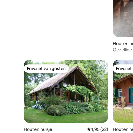
Houten hu
Gezellige 
de Eifel
Favoriet van gasten
Favoriet
Favoriet van gasten
Favoriet
Houten huisje
Gemiddelde beoordelin
4,95 (22)
Houten hu