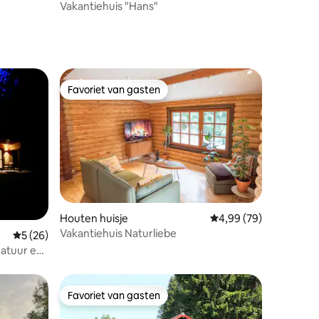
Vakantiehuis "Hans"
Favoriet van gasten
Favoriet van gasten
Houten huisje
Gemiddelde beoordelin
4,99 (79)
Vakantiehuis Naturliebe
ecensies
Gemiddelde beoordeling van 5 op 5, 26 recensies
5 (26)
natuur en
Favoriet van gasten
Favoriet van gasten