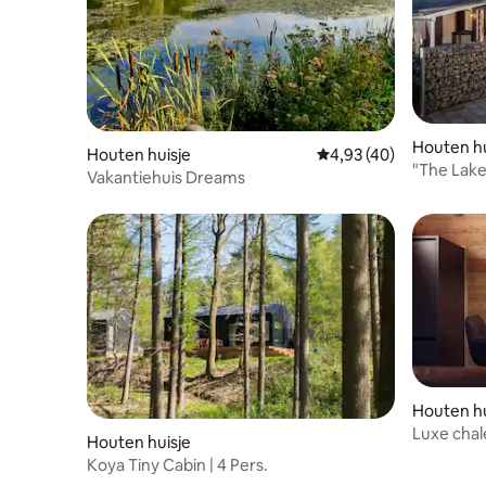
Houten hu
Houten huisje
Gemiddelde beoordelin
4,93 (40)
"The Lak
Vakantiehuis Dreams
Houten hu
Luxe chal
Houten huisje
prachtige
Koya Tiny Cabin | 4 Pers.