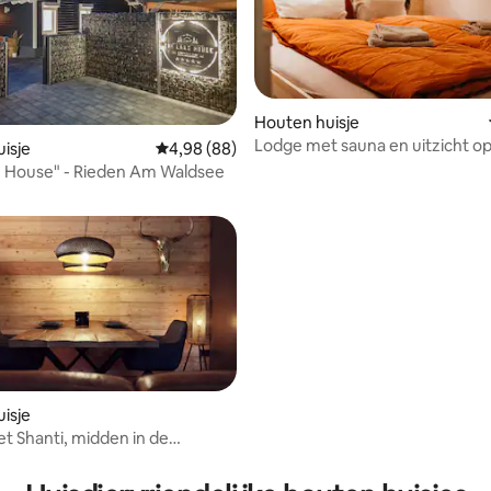
Houten huisje
Lodge met sauna en uitzicht op
isje
Gemiddelde beoordeling van 4,98 op 5, 88 r
4,98 (88)
g van 4,93 op 5, 40 recensies
meer voor natuurliefhebbers
e House" - Rieden Am Waldsee
isje
et Shanti, midden in de
 natuur