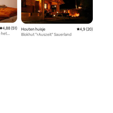
Gemiddelde beoordeling van 4,88 op 5, 51 recensies
4,88 (51)
Houten huisje
Gemiddelde beoordeli
4,9 (20)
 het
ecensies
Blokhut "rAuszeit" Sauerland