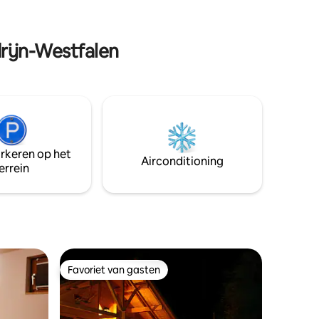
n
exclusief gebruik. Aankomst zonder
auto is niet mogelijk.!! Geen host aan
bedrijven!!
drijn-Westfalen
arkeren op het
Airconditioning
errein
Favoriet van gasten
Favoriet van gasten