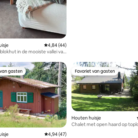
isje
Gemiddelde beoordeling van 4,84 op 5, 44 r
4,84 (44)
blokhut in de mooiste vallei van
 van gasten
Favoriet van gasten
 van gasten
Favoriet van gasten
Houten huisje
Chalet met open haard op topl
Willingen .
g van 4,95 op 5, 22 recensies
isje
Gemiddelde beoordeling van 4,94 op 5, 47 r
4,94 (47)