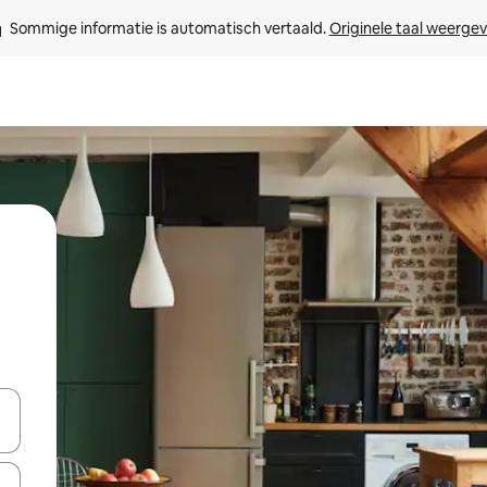
Sommige informatie is automatisch vertaald. 
Originele taal weerge
een keuze met je de pijltjestoetsen omhoog en omlaag, óf door te tikk