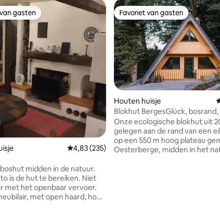
 van gasten
Favoriet van gasten
 van gasten
Favoriet van gasten
Houten huisje
G
Blokhut BergesGlück, bosrand,
haard, Sauerland
Onze ecologische blokhut uit 20
gelegen aan de rand van een e
op een 550 m hoog plateau g
isje
Gemiddelde beoordeling van 4,83 op 5, 235 r
4,83 (235)
Oesterberge, midden in het na
Sauerland. Qua voorzieningen
wij speciale nadruk gelegd op st
oshut midden in de natuur.
comfortabel meubilair. Voor wa
o is de hut te bereiken. Niet
mountainbikers, maar ook voo
r met het openbaar vervoer.
 van 4,98 op 5, 187 recensies
met kinderen wordt het een kl
meubilair, met open haard, hout
paradijs. Gelegen aan de rand 
f worden meegenomen. Het
boerderij, ervaren grote en kle
eft een huishoudelijke