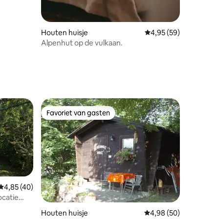
Houten huisje
Gemiddelde beoordelin
4,95 (59)
Alpenhut op de vulkaan.
ecensies
Favoriet van gasten
Favoriet van gasten
Gemiddelde beoordeling van 4,85 op 5, 40 recensies
4,85 (40)
ocatie
ecensies
Houten huisje
Gemiddelde beoordelin
4,98 (50)