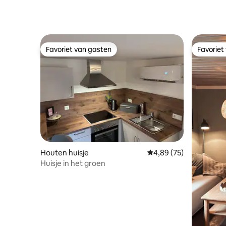
Favoriet van gasten
Favoriet
Favoriet van gasten
Favoriet
Houten huisje
Gemiddelde beoordelin
4,89 (75)
Huisje in het groen