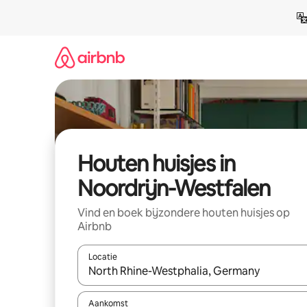
Ga
direct
naar
inhoud
Houten huisjes in
Noordrijn-Westfalen
Vind en boek bijzondere houten huisjes op
Airbnb
Locatie
Wanneer er resultaten beschikbaar zijn, maak je 
Aankomst