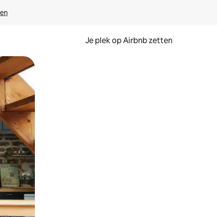
ven
Je plek op Airbnb zetten
en of swipen.