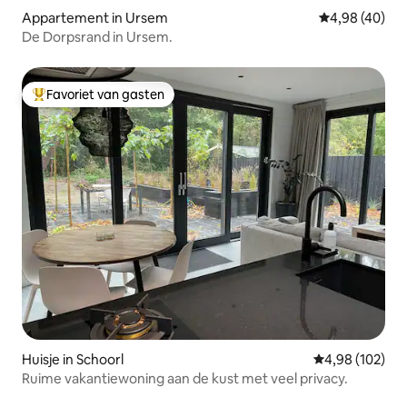
Appartement in Ursem
Gemiddelde be
4,98 (40)
De Dorpsrand in Ursem.
Favoriet van gasten
Topfavoriet van gasten
Huisje in Schoorl
Gemiddelde beo
4,98 (102)
Ruime vakantiewoning aan de kust met veel privacy.