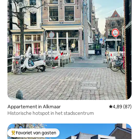
Appartement in Alkmaar
Gemiddelde be
4,89 (87)
Historische hotspot in het stadscentrum
Favoriet van gasten
Topfavoriet van gasten