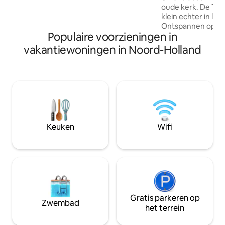
pipowagen is het sanitair luxe, net als de
oude kerk. De Tiny
faciliteiten in de yurt. Het is een plek om
klein echter in lee
te onthaasten, af te zonderen van het
Ontspannen op het
drukke leven en te genieten van
Populaire voorzieningen in
bostuin. (Hottub 
samenzijn.
dag/€25 aansluite
vakantiewoningen in Noord-Holland
je opgestookt) He
de hottub onder d
van de stilte. On
zonsopgang en uit
weilanden. (Ontbij
Jouw boeking is t
de renovatie & ve
prachtige monume
Keuken
Wifi
Gratis parkeren op
Zwembad
het terrein