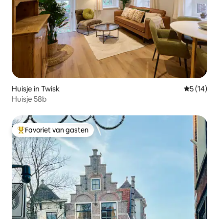
Huisje in Twisk
Gemiddelde
5 (14)
Huisje 58b
Favoriet van gasten
Topfavoriet van gasten