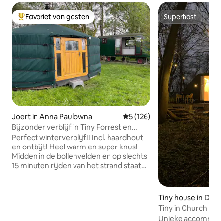
Favoriet van gasten
Superhost
Topfavoriet van gasten
Superhost
Joert in Anna Paulowna
Gemiddelde beoordeling van 
5 (126)
Bijzonder verblijf in Tiny Forrest en
bollenvelden
Perfect winterverblijf!! Incl. haardhout
en ontbijt! Heel warm en super knus!
Midden in de bollenvelden en op slechts
15 minuten rijden van het strand staat
deze unieke en romantische
accommodatie genaamd Flower Power.
Buiten waan je je in een bos aan de rand
Tiny house in Dirk
van de bollenvelden met in de verte
Tiny in Church H
uitzicht op de duinen. Binnen in de
Unieke accommodat