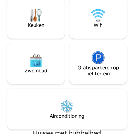
winkels en horeca vindt. De duinen en
ons hebt. Wil je videobeelden zien?
het bos zijn op loopafstand en op de
Check onze ig:
fiets ben je in 20 min op het strand.
dededepanceguesthou
vragen? We helpen 
Keuken
Wifi
snel!
Gratis parkeren op
Zwembad
het terrein
Airconditioning
Huisjes met bubbelbad