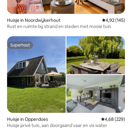
Huisje in Noordwijkerhout
Gemiddelde beo
4,92 (145)
Rust en ruimte bij strand en steden met mooie tuin
Superhost
Superhost
Huisje in Opperdoes
Gemiddelde beo
4,68 (229)
Huisje privé tuin, aan doorgaand vaar en vis water