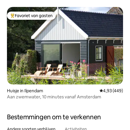
Amsterdam)
Favoriet van gasten
Topfavoriet van gasten
Huisje in Ilpendam
Gemiddelde beo
4,93 (449)
Aan zwemwater, 10 minutes vanaf Amsterdam
Bestemmingen om te verkennen
Andere soorten verblijven
Activiteiten