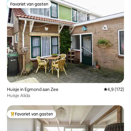
Favoriet van gasten
Favoriet van gasten
Huisje in Egmond aan Zee
Gemiddelde be
4,9 (172)
Huisje Alida
Favoriet van gasten
Topfavoriet van gasten