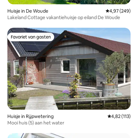
Huisje in De Woude
Gemiddelde beo
4,97 (249)
Lakeland Cottage vakantiehuisje op eiland De Woude
Favoriet van gasten
Favoriet van gasten
Huisje in Rijpwetering
Gemiddelde be
4,82 (113)
Mooi huis (5) aan het water