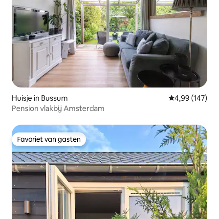
Huisje in Bussum
Gemiddelde beo
4,99 (147)
Pension vlakbij Amsterdam
Favoriet van gasten
Favoriet van gasten