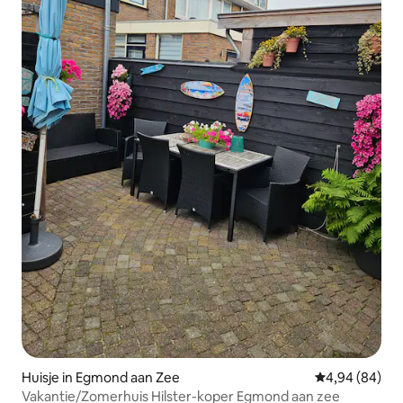
Huisje in Egmond aan Zee
Gemiddelde be
4,94 (84)
Vakantie/Zomerhuis Hilster-koper Egmond aan zee