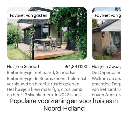
Favoriet van gasten
Favoriet van gas
Favoriet van gasten
Favoriet van gas
Huisje in Schoorl
Gemiddelde beoordeling van 4,8
4,89 (123)
Huisje in Zwaag
Buitenhuysje met haard, Schoorlse
De Dependance H
duinen
Buitenhuysje de Roos is recent helemaal
Welkom op deze fi
vernieuwd en heerlijk rustig gelegen.
prachtige Dorpsst
Het huisje is klein maar fijn, circa 55m2
van het centrum 
en heeft 3 slaapkamers. In 2022 is ons
boven Amsterdam. 
Populaire voorzieningen voor huisjes in
huisje verbouwd, met een nieuwe
een eigen ingang, 3
badkamer, keuken en gietvloer. Er is een
slaapkamers & uitzicht op groen. Wij,
Noord-Holland
haard en fijne houten veranda, waar je
Vincent en Inge,
heel privé zit, met prachtig uitzicht.
onze 2 dochters a
Binnen 5 min. rijd je naar Bergen of
zijn dol op onze 
Schoorl, waar je supermarkten, leuke
hopen dat je een en