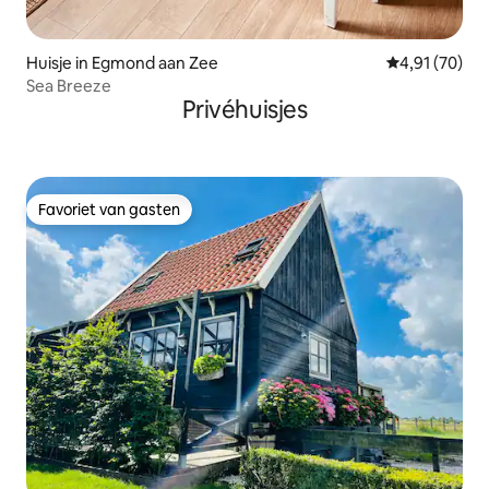
Huisje in Egmond aan Zee
Gemiddelde be
4,91 (70)
Sea Breeze
Privéhuisjes
Favoriet van gasten
Favoriet van gasten