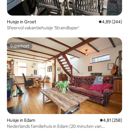
Huisje in Groet
Gemiddelde beo
4,89 (244)
Sfeervol vakantiehuisje 'Strandloper'
Superhost
Superhost
Huisje in Edam
Gemiddelde beo
4,81 (258)
Nederlands familiehuis in Edam (20 minuten van