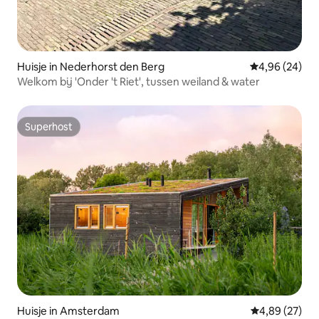
Huisje in Nederhorst den Berg
Gemiddelde be
4,96 (24)
Welkom bij 'Onder 't Riet', tussen weiland & water
Superhost
Superhost
Huisje in Amsterdam
Gemiddelde be
4,89 (27)