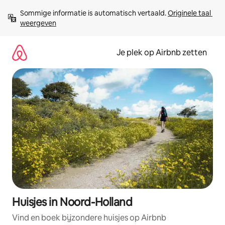
Ga
Sommige informatie is automatisch vertaald. 
Originele taal 
direct
weergeven
naar
inhoud
Je plek op Airbnb zetten
Huisjes in Noord-Holland
Vind en boek bijzondere huisjes op Airbnb