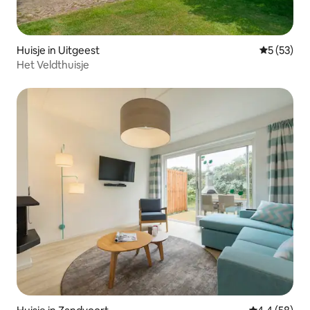
Huisje in Uitgeest
Gemiddelde
5 (53)
Het Veldthuisje