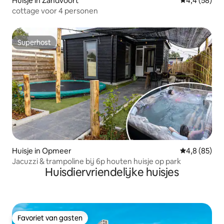
Huisje in Zandvoort
Gemiddelde b
4,4 (58)
cottage voor 4 personen
Superhost
Superhost
Huisje in Opmeer
Gemiddelde b
4,8 (85)
Jacuzzi & trampoline bij 6p houten huisje op park
Huisdiervriendelijke huisjes
Favoriet van gasten
Favoriet van gasten