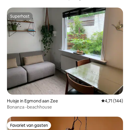
Superhost
Superhost
Huisje in Egmond aan Zee
Gemiddelde be
4,71 (144)
Bonanza -beachhouse
Favoriet van gasten
Favoriet van gasten