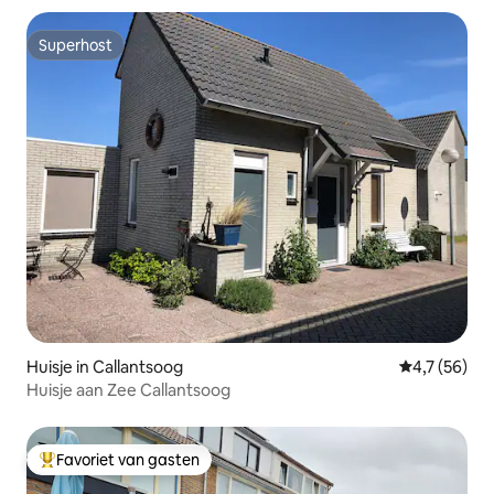
Superhost
Superhost
Huisje in Callantsoog
Gemiddelde b
4,7 (56)
Huisje aan Zee Callantsoog
Favoriet van gasten
Topfavoriet van gasten