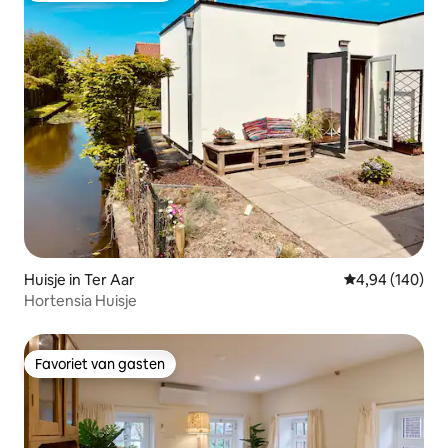
Huisje in Ter Aar
Gemiddelde beo
4,94 (140)
Hortensia Huisje
Favoriet van gasten
Favoriet van gasten