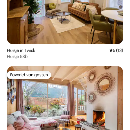
Huisje in Twisk
Gemiddeld
5 (13)
Huisje 58b
Favoriet van gasten
Favoriet van gasten