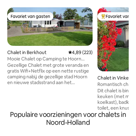
Favoriet van gasten
Favoriet van g
Favoriet van gasten
Topfavoriet van 
Chalet in Berkhout
Gemiddelde beoordeling van 4,8
4,89 (223)
Mooie Chalet op Camping te Hoorn
vlakbij Amsterdam
Gezellige Chalet met grote veranda en
gratis Wifi+Netflix op een nette rustige
camping nabij de gezellige stad Hoorn
Chalet in Vinkeve
en nieuwe stadsstrand aan het
Romantisch chalet
Markermeer (1km). Dichtbij
natuurwater
Dit chalet is binn
Amsterdam, Volendam, Alkmaar en
keuken (met mag
Enkhuizen. De camping heeft diverse
koelkast), badka
faciliteiten zoals kanoverhuur,
toilet, een knusse
wasserette, speeltuintjes,
Populaire voorzieningen voor chalets in
met een opstapje
tafeltennistafel, visplaatsen, restaurant
bergruimte. Het ruime, overkapte terras
Noord-Holland
met groot buitenterras, receptie met
van 6x3 meter (we
campingwinkeltje (o.a. warme broodjes)
gemakkelijk bij de
etc. Reistijd met de auto: Volendam 15