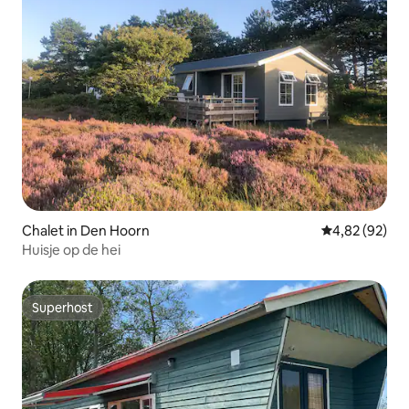
Chalet in Den Hoorn
Gemiddelde be
4,82 (92)
Huisje op de hei
Superhost
Superhost