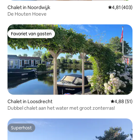
Chalet in Noordwijk
Gemiddelde beo
4,81 (403)
De Houten Hoeve
Favoriet van gasten
Favoriet van gasten
Chalet in Loosdrecht
Gemiddelde be
4,88 (51)
Dubbel chalet aan het water met groot zonterras!
Superhost
Superhost