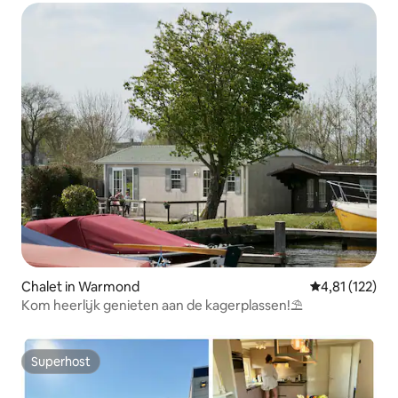
Chalet in Warmond
Gemiddelde be
4,81 (122)
Kom heerlijk genieten aan de kagerplassen!⛱
Superhost
Superhost