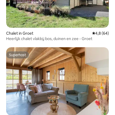
Chalet in Groet
Gemiddelde b
4,8 (64)
Heerlijk chalet vlakbij bos, duinen en zee - Groet
Superhost
Superhost