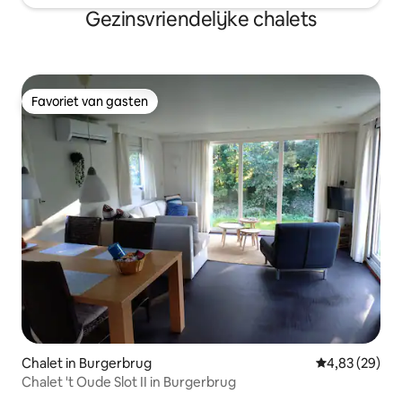
Gezinsvriendelijke chalets
Favoriet van gasten
Favoriet van gasten
Chalet in Burgerbrug
Gemiddelde be
4,83 (29)
Chalet 't Oude Slot II in Burgerbrug