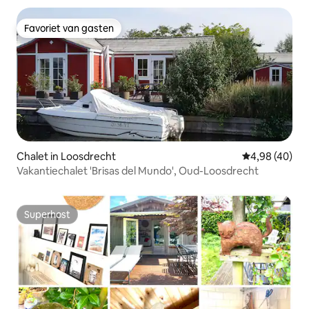
Favoriet van gasten
Favoriet van gasten
Chalet in Loosdrecht
Gemiddelde be
4,98 (40)
Vakantiechalet 'Brisas del Mundo', Oud-Loosdrecht
Superhost
Superhost