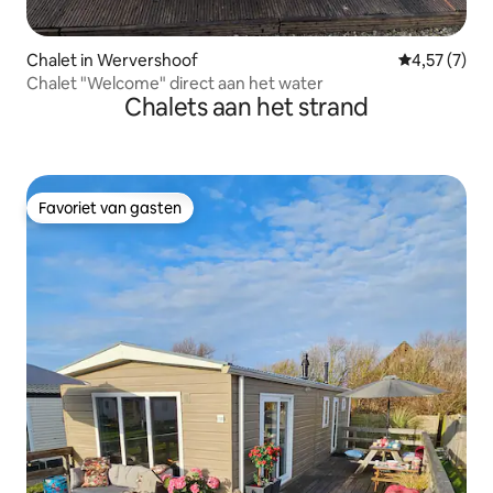
Chalet in Wervershoof
Gemiddelde b
4,57 (7)
Chalet "Welcome" direct aan het water
Chalets aan het strand
Favoriet van gasten
Favoriet van gasten