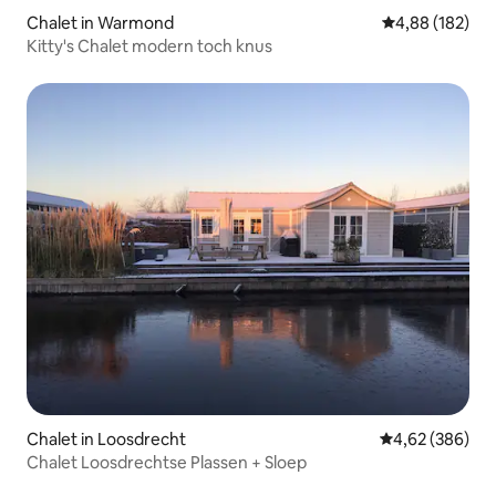
Chalet in Warmond
Gemiddelde beo
4,88 (182)
Kitty's Chalet modern toch knus
Chalet in Loosdrecht
Gemiddelde beo
4,62 (386)
Chalet Loosdrechtse Plassen + Sloep