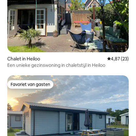
Chalet in Heiloo
Gemiddelde be
4,87 (23)
Een unieke gezinswoning in chaletstijl in Heiloo
Favoriet van gasten
Favoriet van gasten