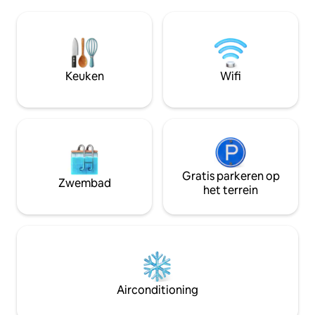
echt áán het (zw
min, Amsterdam 25 min. Noordzee 35
schone plas. Goed
min.
Amsterdam, 15 van
A2). Fietsen beschikb
en zeilboot te huur. ZIE "WAAR JE Z
VERBLIJVEN" VOO
Keuken
Wifi
Gratis parkeren op
Zwembad
het terrein
Airconditioning