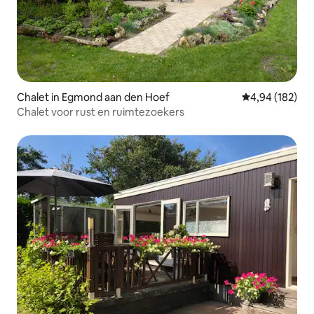
Chalet in Egmond aan den Hoef
Gemiddelde beo
4,94 (182)
Chalet voor rust en ruimtezoekers