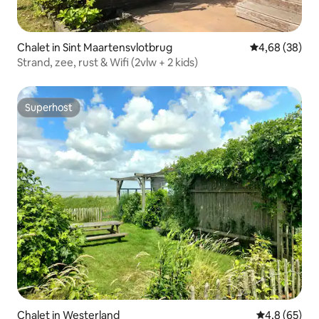
Chalet in Sint Maartensvlotbrug
Gemiddelde be
4,68 (38)
Strand, zee, rust & Wifi (2vlw + 2 kids)
Superhost
Superhost
Chalet in Westerland
Gemiddelde b
4,8 (65)