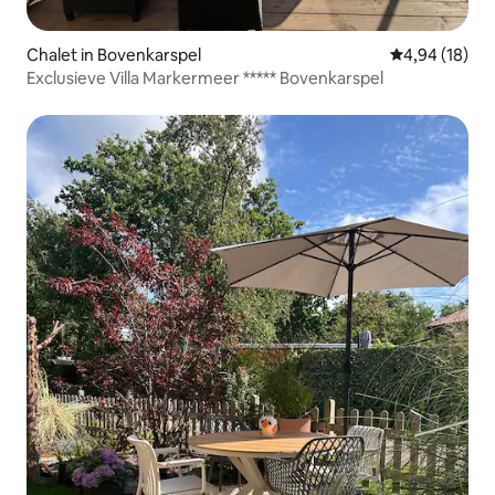
Chalet in Bovenkarspel
Gemiddelde be
4,94 (18)
Exclusieve Villa Markermeer ***** Bovenkarspel