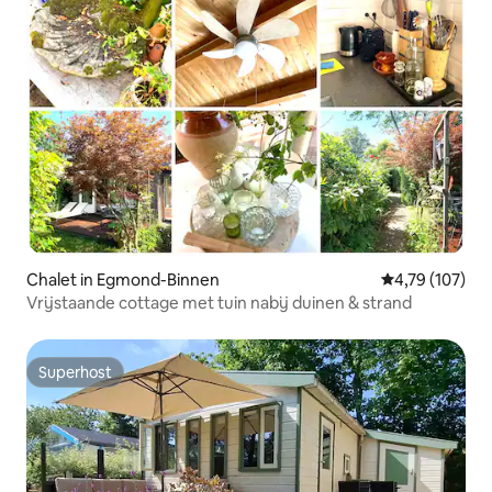
Chalet in Egmond-Binnen
Gemiddelde beo
4,79 (107)
Vrijstaande cottage met tuin nabij duinen & strand
Superhost
Superhost