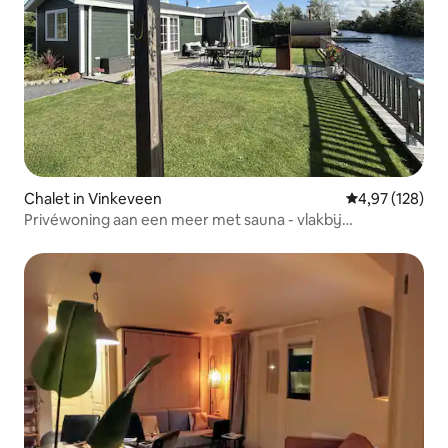
Chalet in Vinkeveen
Gemiddelde beo
4,97 (128)
Privéwoning aan een meer met sauna - vlakbij
Amsterdam