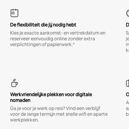
De flexibiliteit die jij nodig hebt
D
Kies je exacte aankomst- en vertrekdatum en
S
reserveer eenvoudig online zonder extra
j
verplichtingen of papierwerk.*
m
k
Werkvriendelijke plekken voor digitale
O
nomaden
A
Ga je voor je werk op reis? Vind een verblijf
a
voor de lange termijn met snelle wifi en aparte
b
werkplekken.