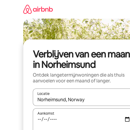
Ga
direct
naar
inhoud
Verblijven van een maa
in Norheimsund
Ontdek langetermijnwoningen die als thuis
aanvoelen voor een maand of langer.
Locatie
Wanneer er resultaten beschikbaar zijn, maak je 
Aankomst