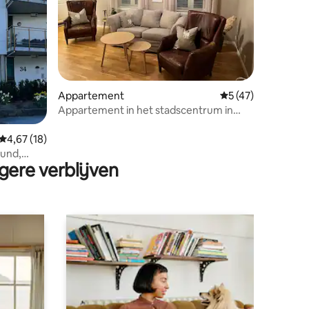
ecensies
Appartement
Gemiddelde beoord
5 (47)
Appartement in het stadscentrum in
Norheimsund
Gemiddelde beoordeling van 4,67 op 5, 18 recensies
4,67 (18)
sund,
gere verblijven