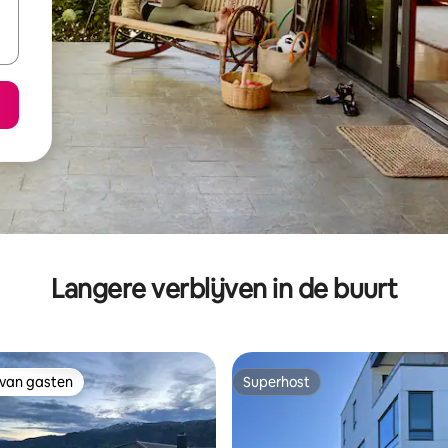
Langere verblijven in de buurt
 van gasten
Superhost
 van gasten
Superhost