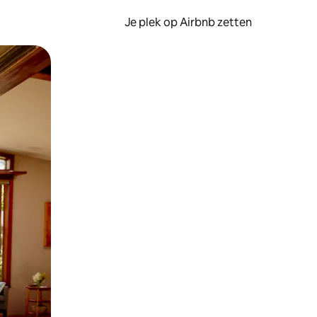
Je plek op Airbnb zetten
en of swipen.