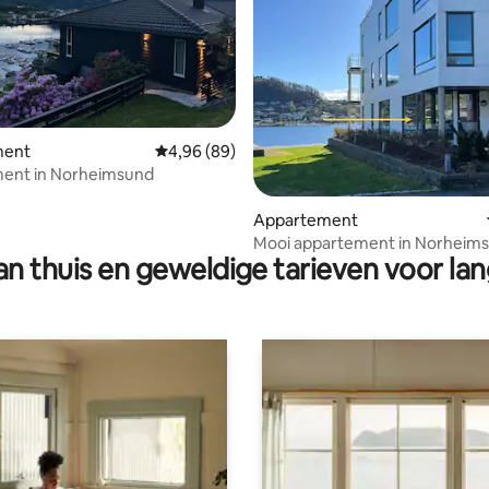
 van 4,86 op 5, 118 recensies
ment
Gemiddelde beoordeling van 4,96 op 5, 89 r
4,96 (89)
ent in Norheimsund
Appartement
Mooi appartement in Norheim
n thuis en geweldige tarieven voor lan
Hardanger Brygge.