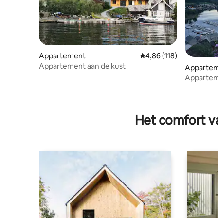
Appartement
Gemiddelde beoordeling
4,86 (118)
Appartement aan de kust
Apparte
Appartem
Het comfort va