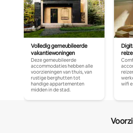
Volledig gemeubileerde
Digi
vakantiewoningen
reiz
Deze gemeubileerde
Comf
accommodaties hebben alle
acco
voorzieningen van thuis, van
reize
rustige berghutten tot
werke
handige appartementen
wifi 
midden in de stad.
Voorzi