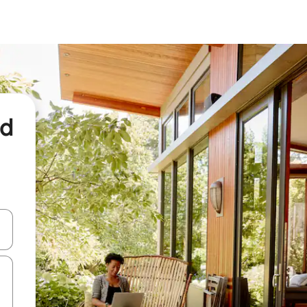
nd
een keuze met je de pijltjestoetsen omhoog en omlaag, óf door te tikk