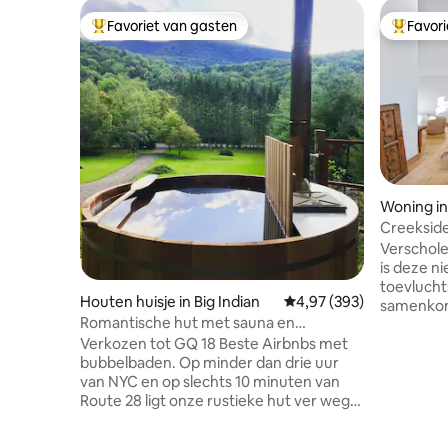
Favoriet van gasten
Favor
Topfavoriet van gasten
Topfavor
Woning in
Creekside
bubbelba
Verschol
is deze 
toevlucht
Houten huisje in Big Indian
Gemiddelde beoordeling
4,97 (393)
samenkom
Romantische hut met sauna en
bubbelbad
houtgestookte hottub
Verkozen tot GQ 18 Beste Airbnbs met
de houtge
bubbelbaden. Op minder dan drie uur
een leuke
van NYC en op slechts 10 minuten van
de rustge
Route 28 ligt onze rustieke hut ver weg
in slaap w
van de rest van de wereld. Genesteld in
geniet va
het bos perfect gelegen op een heuvel
buitenlev