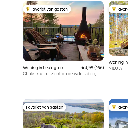
Favoriet van gasten
Favor
Topfavoriet van gasten
Topfavor
Woning in
Woning in Lexington
Gemiddelde beoordeling
4,99 (166)
NIEUW! Hu
Chalet met uitzicht op de vallei: airco,
bubbelba
bubbelbad, vuurplaats, spelletjes
Favoriet van gasten
Favor
Favoriet van gasten
Topfavor