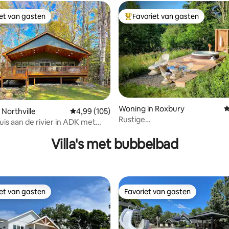
iet van gasten
Favoriet van gasten
iet van gasten
Topfavoriet van gasten
Woning in Roxbury
G
 Northville
Gemiddelde beoordeling van 4,99 op 5, 105 r
4,99 (105)
Rustige
 van 4,99 op 5, 166 recensies
is aan de rivier in ADK met
designboerderij~bubbelbad~S
d!
Porch
Villa's met bubbelbad
iet van gasten
Favoriet van gasten
iet van gasten
Favoriet van gasten