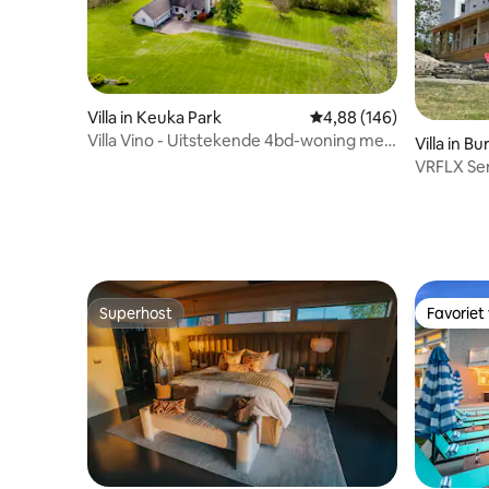
Villa in Keuka Park
Gemiddelde beoordeling
4,88 (146)
Villa Vino - Uitstekende 4bd-woning met
Villa in B
bubbelbad en zwembad
VRFLX Sen
Wineries
Superhost
Favoriet
Superhost
Favoriet