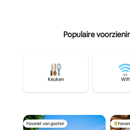
zorgen de vijf hectare grond ervoor dat
paden, sc
je je volledig verwijderd voelt van de
geheime u
stad. De accommodatie beschikt over
perfect vo
een groot grasveld, een terras om te
een magis
dineren of sterren te kijken, een
seizoen.
vuurplaats in de buitenlucht, een
Populaire voorzien
houtskoolgrill in de buitenlucht. Dan is er
het houtgestookte buitenbubbelbad en
de sauna - de hoogtepunten! (#2022-
STR-003)
Keuken
Wifi
Favoriet van gasten
Favor
Favoriet van gasten
Topfavor