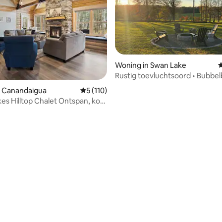
Woning in Swan Lake
G
Rustig toevluchtsoord • Bubbel
Vuurplaats • Prachtig uitzicht
n Canandaigua
Gemiddelde beoordeling van 5 op 5, 110 r
5 (110)
kes Hilltop Chalet Ontspan, kom
en vernieuw
 van 4,94 op 5, 303 recensies