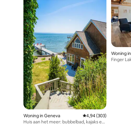
Woning i
Finger La
tot rust 
Woning in Geneva
Gemiddelde beoordeling
4,94 (303)
Huis aan het meer: bubbelbad, kajaks en
vuurplaats