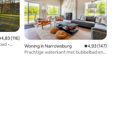
emiddelde beoordeling van 4,83 op 5, 116 recensies
4,83 (116)
bad •
Woning in Narrowsburg
Gemiddelde beoordeling
4,93 (147)
Prachtige waterkant met bubbelbad en
ecensies
gamelevel