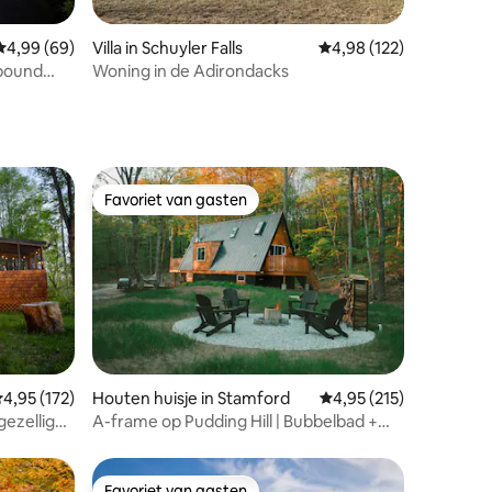
ecensies
Gemiddelde beoordeling van 4,99 op 5, 69 recensies
4,99 (69)
Villa in Schuyler Falls
Gemiddelde beoordeling
4,98 (122)
mpound
Woning in de Adirondacks
Favoriet van gasten
Favoriet van gasten
ecensies
emiddelde beoordeling van 4,95 op 5, 172 recensies
4,95 (172)
Houten huisje in Stamford
Gemiddelde beoordelin
4,95 (215)
gezellige
A-frame op Pudding Hill | Bubbelbad +
buitendouche
Favoriet van gasten