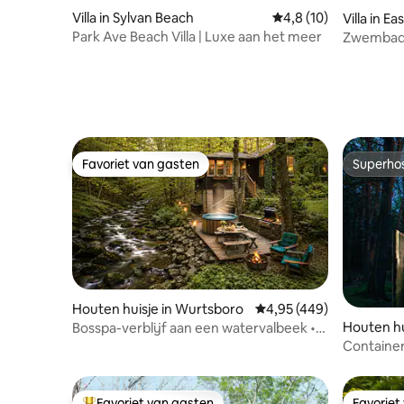
Villa in Sylvan Beach
Gemiddelde beoordeli
4,8 (10)
Villa in 
Park Ave Beach Villa | Luxe aan het meer
Zwembad|G
Open
Favoriet van gasten
Superho
Favoriet van gasten
Superho
Houten huisje in Wurtsboro
Gemiddelde beoordeling
4,95 (449)
Houten hu
Bosspa-verblijf aan een watervalbeek •
Op 90 min van New York City
Container
Favoriet van gasten
Favoriet