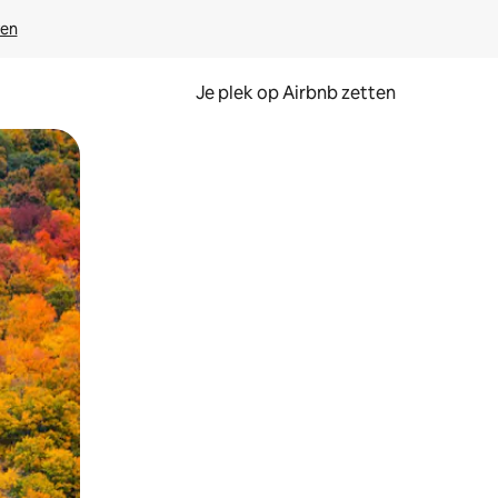
ven
Je plek op Airbnb zetten
en of swipen.