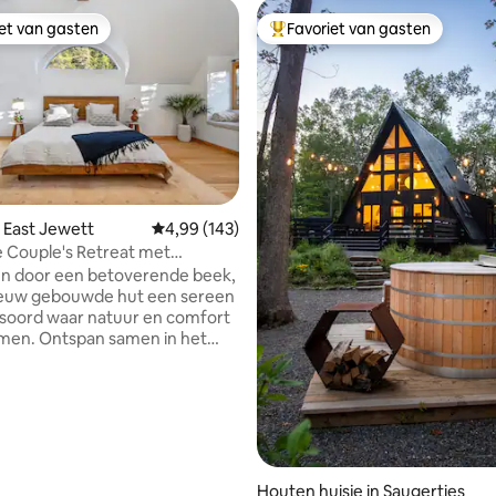
iet van gasten
Favoriet van gasten
iet van gasten
Topfavoriet van gasten
 East Jewett
Gemiddelde beoordeling van 4,99 op 5, 143 r
4,99 (143)
 Couple's Retreat met
d, sauna en meer
en door een betoverende beek,
nieuw gebouwde hut een sereen
soord waar natuur en comfort
 van 4,97 op 5, 393 recensies
en. Ontspan samen in het
 onder de sterren, ontspan in
stookte sauna of geniet van
 avond in de speelkamer. Laat
vende geluiden van de beek je
iegen terwijl je vanuit elk raam
n de schoonheid van het
en. Verken nabijgelegen
Houten huisje in Saugerties