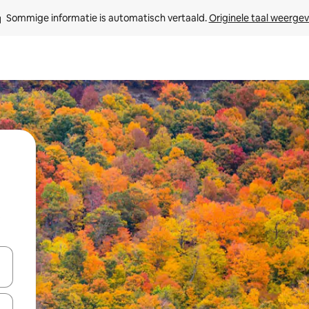
Sommige informatie is automatisch vertaald. 
Originele taal weerge
t
een keuze met je de pijltjestoetsen omhoog en omlaag, óf door te tikk