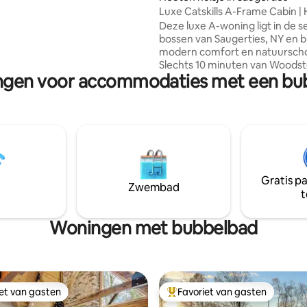
hilderachtige stadjes en
Luxe Catskills A-Frame Cabin |
itstapjes. Huisdiervriendelijk,
Sauna
Deze luxe A-woning ligt in de 
or stellen die op zoek zijn naar
bossen van Saugerties, NY en b
ch toevluchtsoord in elk
modern comfort en natuursch
Slechts 10 minuten van Woodst
ingen voor accommodaties met een bu
uur van NYC, NJ. Het ligt op ee
privéterrein van 2 hectare. Ge
toegang. Met premium queen 
matrassen, een Breville-
espressomachine, een 4K-proje
vuurplaats, grill, een
cederhoutgestookte hot tub e
Hondvriendelijk! Een gezellig en
Gratis p
toevluchtsoord in de buurt van
Zwembad
t
wandelen, skiën en de beste
eetgelegenheden in de Catskills. Bez
onze ig 'highwoodsaframe' voo
Woningen met bubbelbad
iet van gasten
Favoriet van gasten
iet van gasten
Topfavoriet van gasten