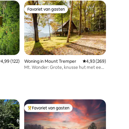
Favoriet van gasten
Favoriet van gasten
emiddelde beoordeling van 4,99 op 5, 122 recensies
4,99 (122)
Woning in Mount Tremper
Gemiddelde beoordeling
4,93 (269)
ecensies
Mt. Wonder: Grote, knusse hut met een
unset
prachtig uitzicht
Favoriet van gasten
Topfavoriet van gasten