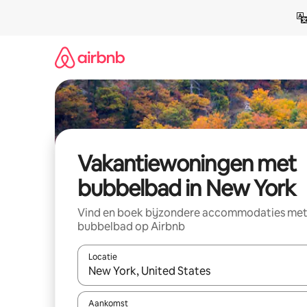
Ga
direct
naar
inhoud
Vakantiewoningen met
bubbelbad in New York
Vind en boek bijzondere accommodaties me
bubbelbad op Airbnb
Locatie
Wanneer er resultaten beschikbaar zijn, maak je 
Aankomst