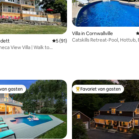
 van 4,88 op 5, 146 recensies
Villa in Cornwallville
G
Catskills Retreat-Pool, Hottub, 
urdett
Gemiddelde beoordeling van 5 op 5, 91 r
5 (91)
Shuffleboard
eca View Villa | Walk to
 van gasten
Favoriet van gasten
 van gasten
Topfavoriet van gasten