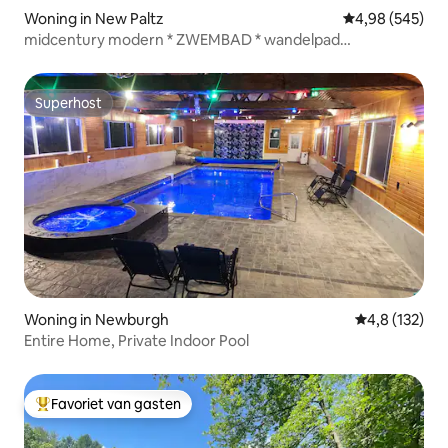
Woning in New Paltz
Gemiddelde beo
4,98 (545)
midcentury modern * ZWEMBAD * wandelpad
R2R/Mohonk
Superhost
Superhost
Woning in Newburgh
Gemiddelde be
4,8 (132)
Entire Home, Private Indoor Pool
Favoriet van gasten
Topfavoriet van gasten