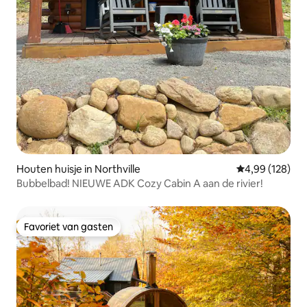
Houten huisje in Northville
Gemiddelde beo
4,99 (128)
Bubbelbad! NIEUWE ADK Cozy Cabin A aan de rivier!
Favoriet van gasten
Favoriet van gasten