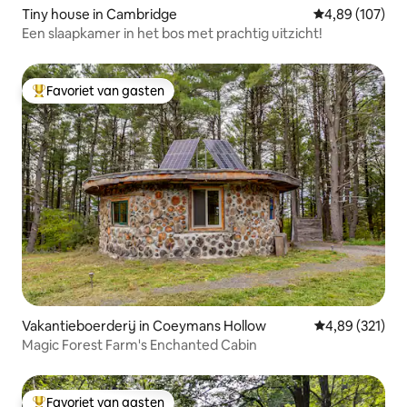
Tiny house in Cambridge
Gemiddelde beo
4,89 (107)
Een slaapkamer in het bos met prachtig uitzicht!
Favoriet van gasten
Topfavoriet van gasten
Vakantieboerderij in Coeymans Hollow
Gemiddelde beo
4,89 (321)
Magic Forest Farm's Enchanted Cabin
Favoriet van gasten