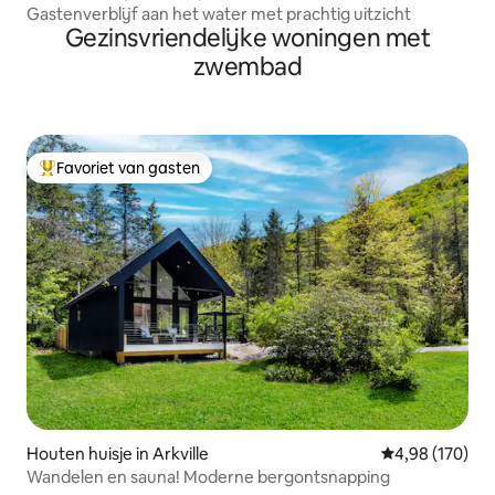
Gastenverblijf aan het water met prachtig uitzicht
Gezinsvriendelijke woningen met
zwembad
Favoriet van gasten
Topfavoriet van gasten
Houten huisje in Arkville
Gemiddelde beo
4,98 (170)
Wandelen en sauna! Moderne bergontsnapping