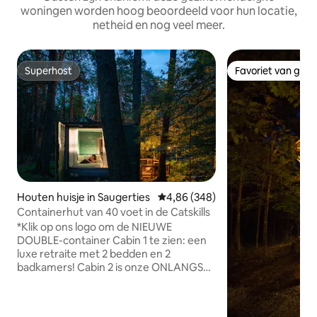
woningen worden hoog beoordeeld voor hun locatie,
netheid en nog veel meer.
Superhost
Favoriet van gas
Superhost
Favoriet van gas
Houten huisje in Saugerties
Gemiddelde beoordeling van 4,8
4,86 (348)
Containerhut van 40 voet in de Catskills
*Klik op ons logo om de NIEUWE
DOUBLE-container Cabin 1 te zien: een
luxe retraite met 2 bedden en 2
badkamers! Cabin 2 is onze ONLANGS
gerenoveerde containercabine van 12
meter - met een complete badkamer,
airconditioning en een houtgestookt