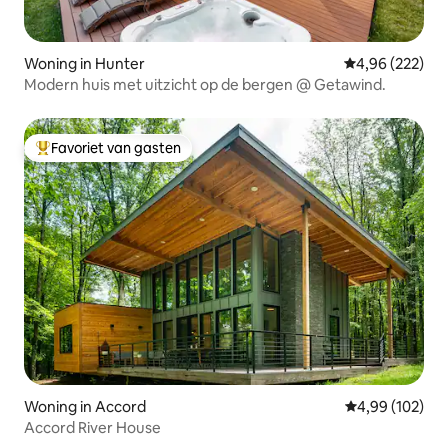
Woning in Hunter
Gemiddelde beo
4,96 (222)
Modern huis met uitzicht op de bergen @ Getawind.
Favoriet van gasten
Topfavoriet van gasten
Woning in Accord
Gemiddelde beo
4,99 (102)
Accord River House