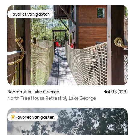
Favoriet van gasten
Favoriet van gasten
Boomhut in Lake George
Gemiddelde beo
4,93 (198)
North Tree House Retreat bij Lake George
Favoriet van gasten
Topfavoriet van gasten