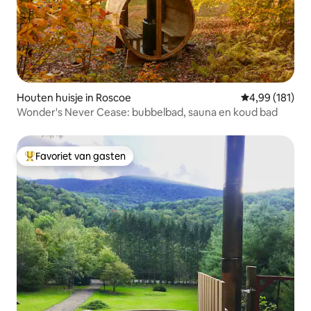
Houten huisje in Roscoe
Gemiddelde beo
4,99 (181)
Wonder's Never Cease: bubbelbad, sauna en koud bad
Favoriet van gasten
Topfavoriet van gasten