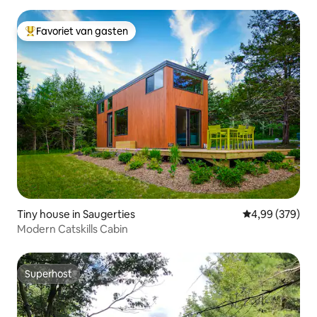
Favoriet van gasten
Topfavoriet van gasten
Tiny house in Saugerties
Gemiddelde beo
4,99 (379)
Modern Catskills Cabin
Superhost
Superhost