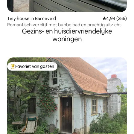
Tiny house in Barneveld
Gemiddelde beo
4,94 (256)
Romantisch verblijf met bubbelbad en prachtig uitzicht
Gezins- en huisdiervriendelijke
woningen
Favoriet van gasten
Topfavoriet van gasten