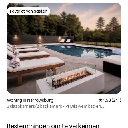
Favoriet van gasten
Favoriet van gasten
Woning in Narrowsburg
Gemiddelde beo
4,93 (241)
3 slaapkamers/2 badkamers • Privézwembad en
bubbelbad in de buurt van Bethel Woods
Bestemmingen om te verkennen