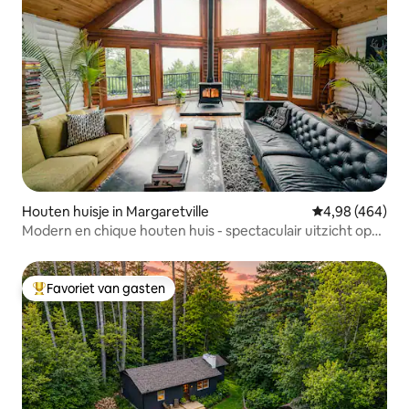
Houten huisje in Margaretville
Gemiddelde beo
4,98 (464)
Modern en chique houten huis - spectaculair uitzicht op
de bergen!
Favoriet van gasten
Topfavoriet van gasten