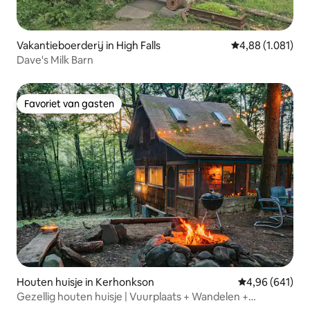
Vakantieboerderij in High Falls
Gemiddelde beoo
4,88 (1.081)
Dave's Milk Barn
Favoriet van gasten
Favoriet van gasten
Houten huisje in Kerhonkson
Gemiddelde beo
4,96 (641)
Gezellig houten huisje | Vuurplaats + Wandelen +
Huisdieren toegelaten