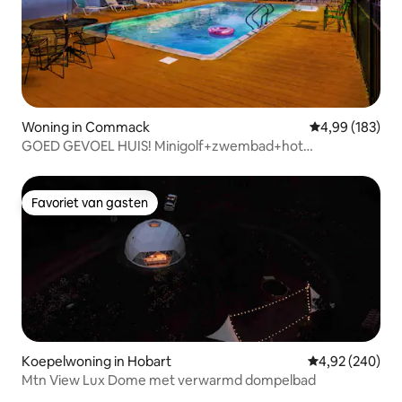
Woning in Commack
Gemiddelde beo
4,99 (183)
GOED GEVOEL HUIS! Minigolf+zwembad+hot
tub+spelletjeskamer
Favoriet van gasten
Favoriet van gasten
Koepelwoning in Hobart
Gemiddelde beo
4,92 (240)
Mtn View Lux Dome met verwarmd dompelbad