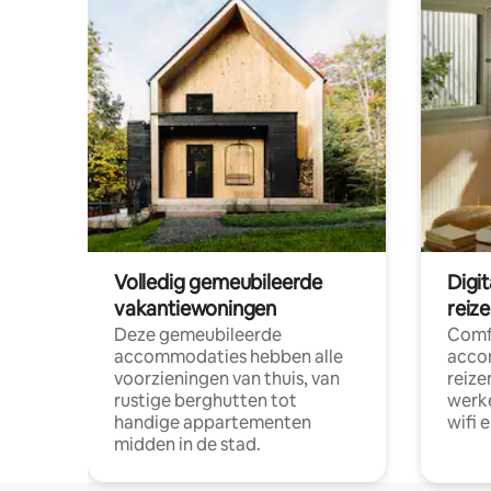
Volledig gemeubileerde
Digi
vakantiewoningen
reiz
Deze gemeubileerde
Comf
accommodaties hebben alle
acco
voorzieningen van thuis, van
reize
rustige berghutten tot
werke
handige appartementen
wifi 
midden in de stad.