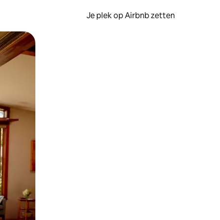
Je plek op Airbnb zetten
en of swipen.