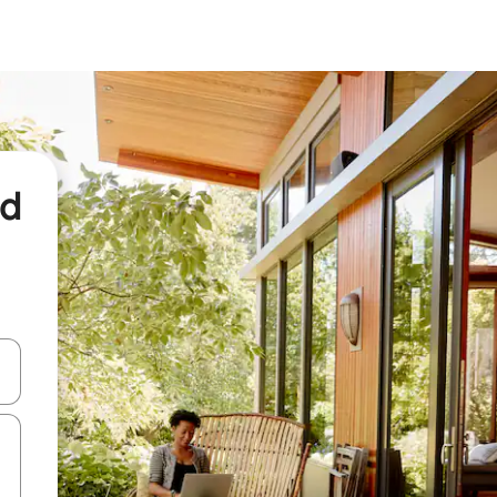
nd
een keuze met je de pijltjestoetsen omhoog en omlaag, óf door te tikk