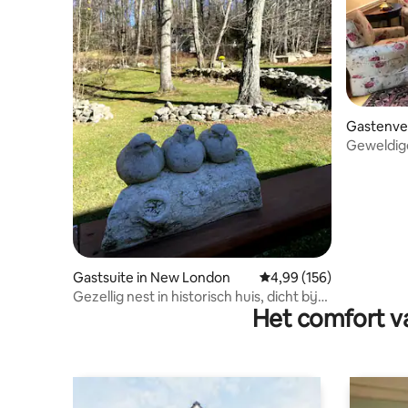
Gastenver
n
Geweldig
Area - Ge
Gastsuite in New London
Gemiddelde beoordeling
4,99 (156)
Gezellig nest in historisch huis, dicht bij
Het comfort va
de stad