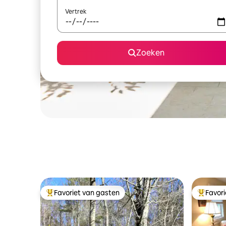
Vertrek
Zoeken
Favoriet van gasten
Favor
Topfavoriet van gasten
Topfavor