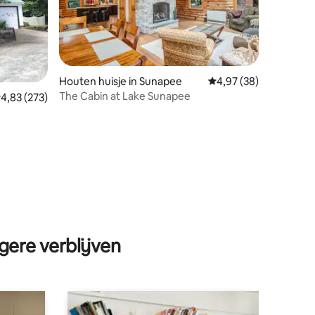
Houten huisje in Sunapee
Gemiddelde beoordelin
4,97 (38)
The Cabin at Lake Sunapee
ecensies
emiddelde beoordeling van 4,83 op 5, 273 recensies
4,83 (273)
gere verblijven