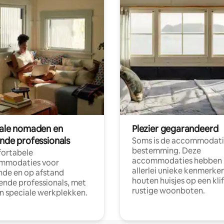
tale nomaden en
Plezier gegarandeerd
ende professionals
Soms is de accommodati
bestemming. Deze
ortabele
accommodaties hebben
mmodaties voor
allerlei unieke kenmerken
nde en op afstand
houten huisjes op een klif
nde professionals, met
rustige woonboten.
en speciale werkplekken.