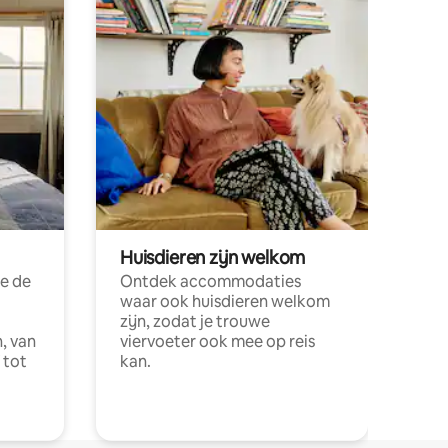
Huisdieren zijn welkom
e de
Ontdek accommodaties
waar ook huisdieren welkom
zijn, zodat je trouwe
, van
viervoeter ook mee op reis
 tot
kan.