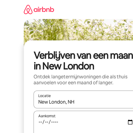
Ga
direct
naar
inhoud
Verblijven van een maa
in New London
Ontdek langetermijnwoningen die als thuis
aanvoelen voor een maand of langer.
Locatie
Wanneer er resultaten beschikbaar zijn, maak je 
Aankomst