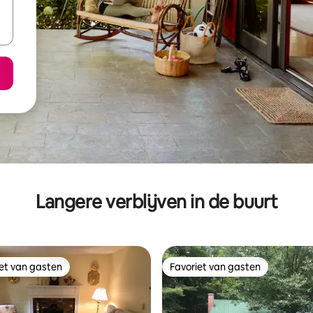
Langere verblijven in de buurt
iet van gasten
Favoriet van gasten
iet van gasten
Favoriet van gasten