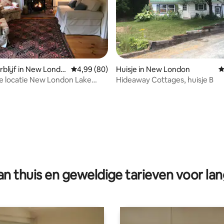
blijf in New Londo
Gemiddelde beoordeling van 4,99 op 5, 80 r
4,99 (80)
Huisje in New London
G
e locatie New London Lake
Hideaway Cottages, huisje B
hele woning
 van 4,99 op 5, 156 recensies
n thuis en geweldige tarieven voor lan