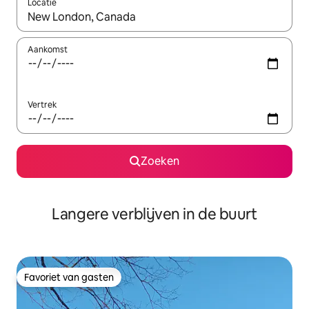
Locatie
Wanneer er resultaten beschikbaar zijn, maak je een keuze met 
Aankomst
Vertrek
Zoeken
Langere verblijven in de buurt
Favoriet van gasten
Favoriet van gasten