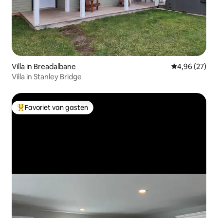
Villa in Breadalbane
Gemiddelde be
4,96 (27)
Villa in Stanley Bridge
Favoriet van gasten
Topfavoriet van gasten