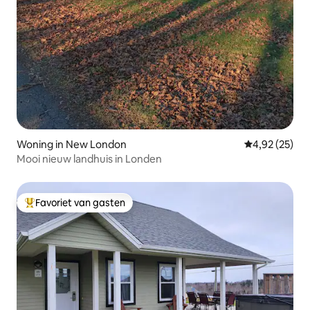
Woning in New London
Gemiddelde be
4,92 (25)
Mooi nieuw landhuis in Londen
Favoriet van gasten
Topfavoriet van gasten