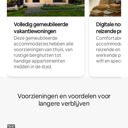
Volledig gemeubileerde
Digitale nom
vakantiewoningen
reizende prof
Deze gemeubileerde
Comfortabele
accommodaties hebben alle
accommodatie
voorzieningen van thuis, van
reizende en op
rustige berghutten tot
werkende profe
handige appartementen
wifi en special
midden in de stad.
Voorzieningen en voordelen voor
langere verblijven