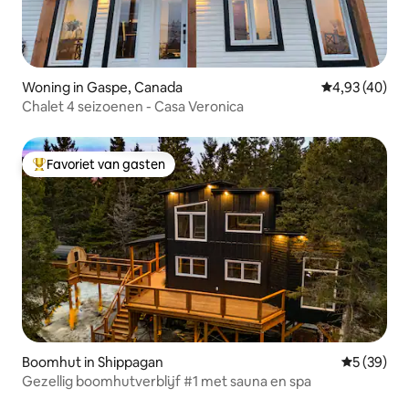
Woning in Gaspe, Canada
Gemiddelde be
4,93 (40)
Chalet 4 seizoenen - Casa Veronica
Favoriet van gasten
Topfavoriet van gasten
Boomhut in Shippagan
Gemiddelde
5 (39)
Gezellig boomhutverblijf #1 met sauna en spa