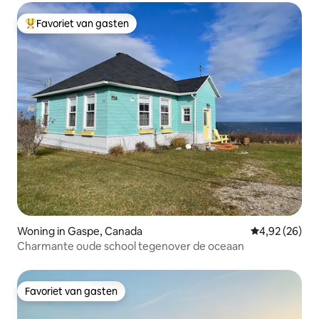
Favoriet van gasten
Topfavoriet van gasten
Woning in Gaspe, Canada
Gemiddelde be
4,92 (26)
Charmante oude school tegenover de oceaan
Favoriet van gasten
Favoriet van gasten