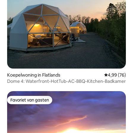
Koepelwoning in Flatlands
Gemiddelde be
4,99 (76)
Dome 4: Waterfront-HotTub-AC-BBQ-Kitchen-Badkamer
Favoriet van gasten
Favoriet van gasten