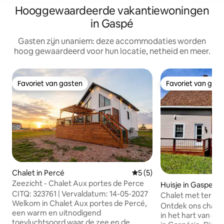
Hooggewaardeerde vakantiewoningen
in Gaspé
Gasten zijn unaniem: deze accommodaties worden
hoog gewaardeerd voor hun locatie, netheid en meer.
Favoriet van gasten
Favoriet van gas
Favoriet van gasten
Favoriet van gas
Chalet in Percé
Gemiddelde beoordeling va
5 (5)
Zeezicht - Chalet Aux portes de Perce
Huisje in Gaspe, 
CITQ: 323761 | Vervaldatum: 14-05-2027
Chalet met terras 
Welkom in Chalet Aux portes de Percé,
baai
Ontdek ons chalet
een warm en uitnodigend
in het hart van de
toevluchtsoord waar de zee en de