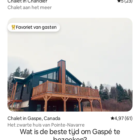
Chalet in Chandler
Gemiddelde
5 (23)
Chalet aan het meer
Favoriet van gasten
Topfavoriet van gasten
Chalet in Gaspe, Canada
Gemiddelde be
4,97 (61)
Het zwarte huis van Pointe-Navarre
Wat is de beste tijd om Gaspé te
bezoeken?