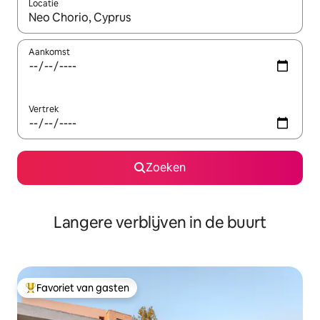
Locatie
Wanneer er resultaten beschikbaar zijn, maak je een keuze met 
Aankomst
Vertrek
Zoeken
Langere verblijven in de buurt
Favoriet van gasten
Topfavoriet van gasten