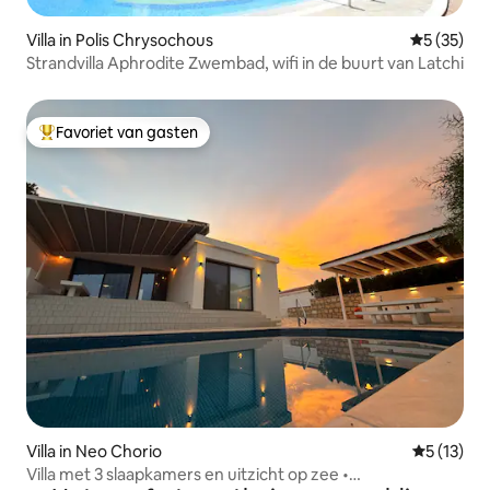
Villa in Polis Chrysochous
Gemiddelde
5 (35)
Strandvilla Aphrodite Zwembad, wifi in de buurt van Latchi
Favoriet van gasten
Topfavoriet van gasten
Villa in Neo Chorio
Gemiddeld
5 (13)
Villa met 3 slaapkamers en uitzicht op zee •