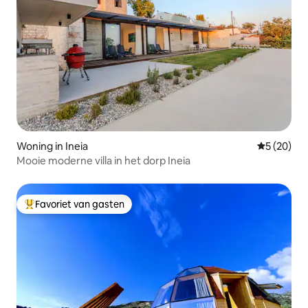
Woning in Ineia
Gemiddelde
5 (20)
Mooie moderne villa in het dorp Ineia
Favoriet van gasten
Topfavoriet van gasten