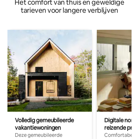
Het comfort van thuis en geweldige
Privézwembad • Dicht bij het strand
tarieven voor langere verblijven
Volledig gemeubileerde
Digitale nom
vakantiewoningen
reizende prof
Deze gemeubileerde
Comfortabele