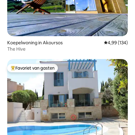
Koepelwoning in Akoursos
Gemiddelde beo
4,99 (134)
The Hive
Favoriet van gasten
Topfavoriet van gasten