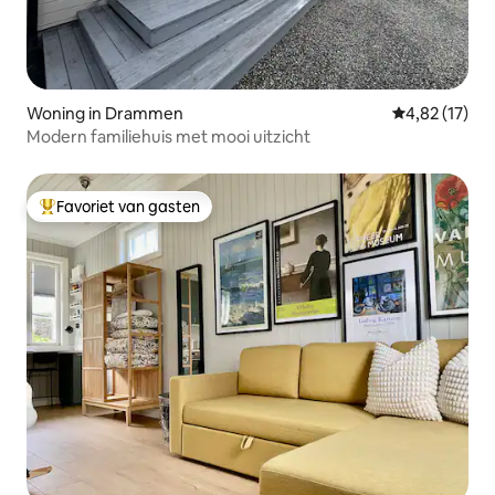
Woning in Drammen
Gemiddelde be
4,82 (17)
Modern familiehuis met mooi uitzicht
Favoriet van gasten
Topfavoriet van gasten