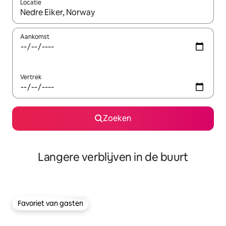
Locatie
Wanneer er resultaten beschikbaar zijn, maak je een keuze met 
Aankomst
Vertrek
Zoeken
Langere verblijven in de buurt
Favoriet van gasten
Favoriet van gasten