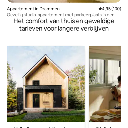
Appartement in Drammen
Gemiddelde beo
4,95 (100)
Gezellig studio-appartement met parkeerplaats in een
Het comfort van thuis en geweldige
wijk dicht bij het centrum
tarieven voor langere verblijven