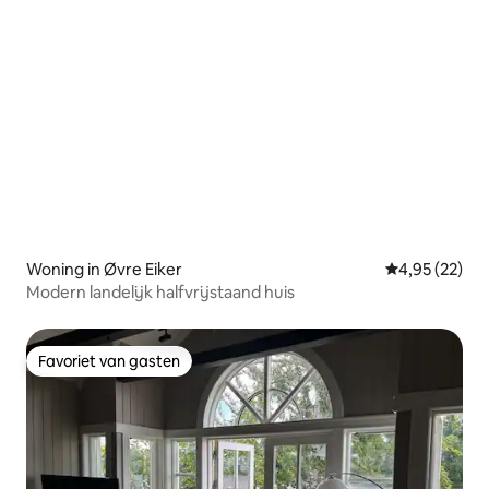
Woning in Øvre Eiker
Gemiddelde be
4,95 (22)
Modern landelijk halfvrijstaand huis
Favoriet van gasten
Favoriet van gasten