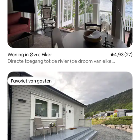
Woning in Øvre Eiker
Gemiddelde be
4,93 (27)
Directe toegang tot de rivier (de droom van elke
zalmvisser)
Favoriet van gasten
Favoriet van gasten