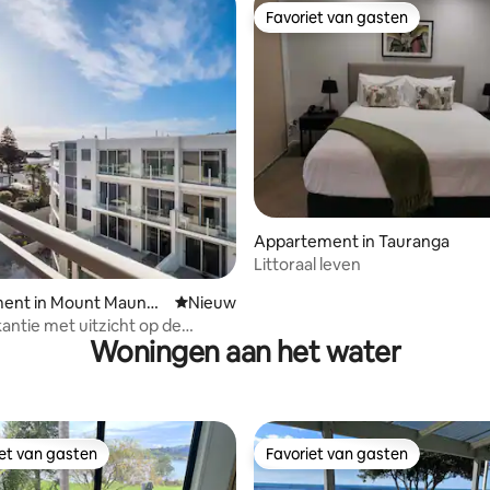
Favoriet van gasten
Favoriet van gasten
ng van 4,9 op 5, 48 recensies
Appartement in Tauranga
Littoraal leven
ent in Mount Maunga
Nieuwe accommodatie
Nieuw
antie met uitzicht op de
Woningen aan het water
 Appartement op de bovenste
g
iet van gasten
Favoriet van gasten
iet van gasten
Favoriet van gasten