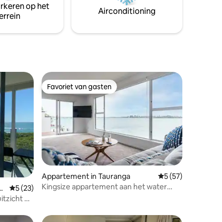
arkeren op het
Airconditioning
errein
Favoriet van gasten
Favoriet van gasten
Appartement in Tauranga
Gemiddelde beoord
5 (57)
Kingsize appartement aan het water
ecensies
a
Gemiddelde beoordeling van 5 op 5, 23 recensies
5 (23)
boven
itzicht op