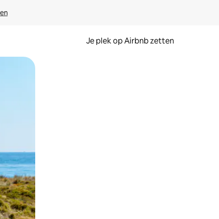
ven
Je plek op Airbnb zetten
en of swipen.