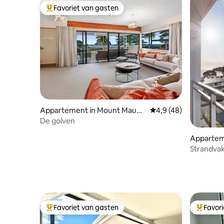
Favoriet van gasten
Topfavoriet van gasten
Appartement in Mount Maung
Gemiddelde beoordeli
4,9 (48)
anui
De golven
Appartem
nui
Strandvak
oceaan -
verdiepin
Favoriet van gasten
Favor
Topfavoriet van gasten
Topfavor