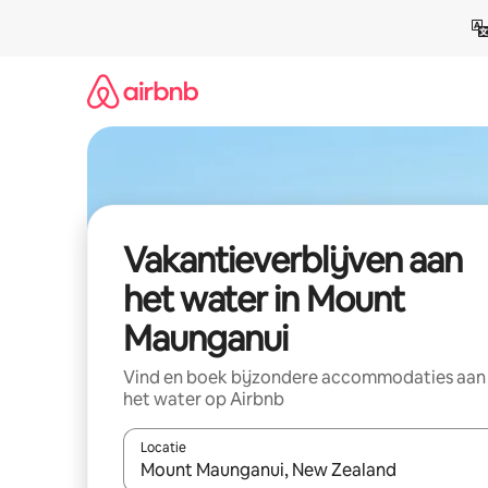
Ga
direct
naar
inhoud
Vakantieverblijven aan
het water in Mount
Maunganui
Vind en boek bijzondere accommodaties aan
het water op Airbnb
Locatie
Wanneer er resultaten beschikbaar zijn, maak je 