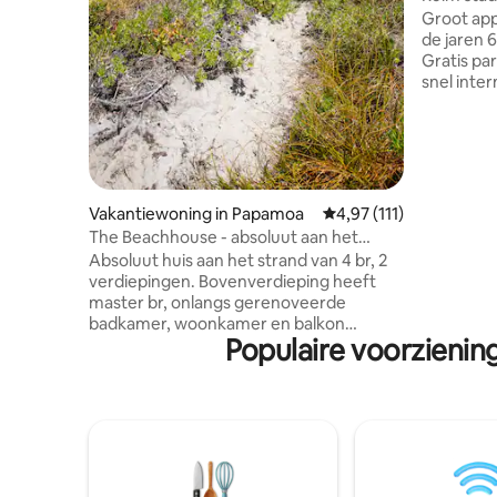
Groot app
de jaren 6
Gratis pa
snel inte
Loop vijf
stadscent
bars en r
de strand
voor sing
Queensiz
Vakantiewoning in Papamoa
Gemiddelde beoordeling
4,97 (111)
met comfo
The Beachhouse - absoluut aan het
is geen 
strand!
Absoluut huis aan het strand van 4 br, 2
alleen ven
verdiepingen. Bovenverdieping heeft
geschikt v
master br, onlangs gerenoveerde
snelweg o
badkamer, woonkamer en balkon
Populaire voorzieni
allemaal genieten van een prachtig
uitzicht gedurende de dag. Beneden
beschikt over een open haard/tv-ruimte
en een open eethoek met stijlvol
meubilair en een nieuwe keuken met
hoogwaardige apparaten. Groot terras
leidt binnen enkele seconden
rechtstreeks naar het strand. Rustieke