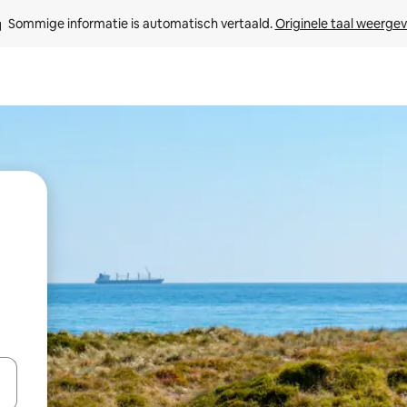
Sommige informatie is automatisch vertaald. 
Originele taal weerge
een keuze met je de pijltjestoetsen omhoog en omlaag, óf door te tikk