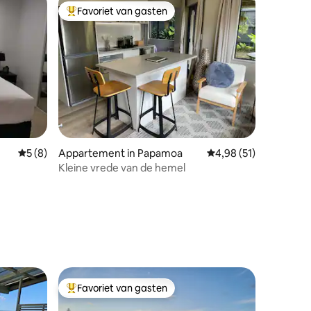
Favoriet van gasten
Topfavoriet van gasten
Gemiddelde beoordeling van 5 op 5, 8 recensies
5 (8)
Appartement in Papamoa
Gemiddelde beoordeli
4,98 (51)
Kleine vrede van de hemel
Favoriet van gasten
Topfavoriet van gasten