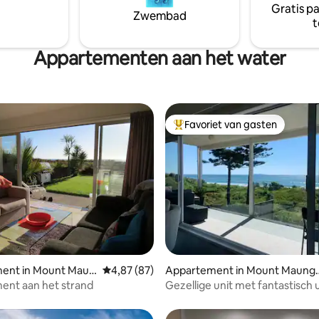
Gratis p
Zwembad
t
Appartementen aan het water
Favoriet van gasten
Topfavoriet van gasten
g van 4,99 op 5, 68 recensies
ent in Mount Maun
Gemiddelde beoordeling van 4,87 op 5, 87 r
4,87 (87)
Appartement in Mount Maung
nui
ent aan het strand
Gezellige unit met fantastisch u
zee