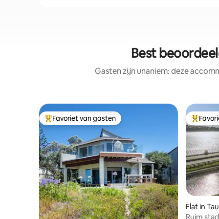
Best beoordeel
Gasten zijn unaniem: deze accommo
Favoriet van gasten
Favor
Topfavoriet van gasten
Topfavor
Flat in Ta
Ruim sta