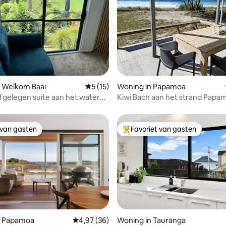
eling van 5 op 5, 9 recensies
n Welkom Baai
Gemiddelde beoordeling van 5 op 5, 15 r
5 (15)
Woning in Papamoa
afgelegen suite aan het water
Kiwi Bach aan het strand Papa
nsize bed
 van gasten
Favoriet van gasten
 van gasten
Topfavoriet van gasten
n Papamoa
Gemiddelde beoordeling van 4,97 op 5, 36 r
4,97 (36)
Woning in Tauranga
ng van 4,8 op 5, 50 recensies