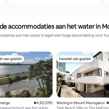
de accommodaties aan het water in 
daties aan het water kregen een hoge beoordeling voor hun 
iet van gasten
Favoriet van gasten
iet van gasten
Favoriet van gasten
uranga
Gemiddelde beoordeling van 4,92 op 5, 219 r
4,92 (219)
Woning in Mount Maunganui
G
dsappartement aan het water
Twin Beach Villa on The Mall me