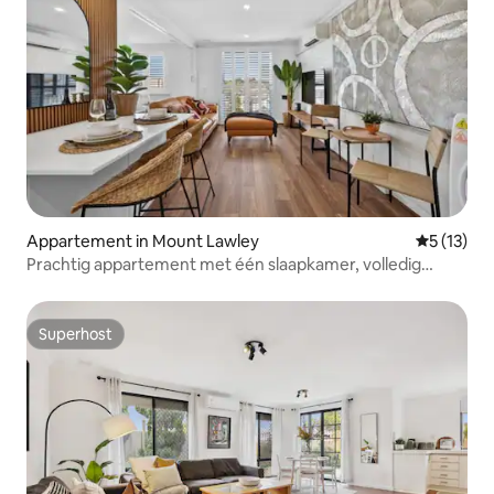
Appartement in Mount Lawley
Gemiddeld
5 (13)
Prachtig appartement met één slaapkamer, volledig
uitgerust.
Superhost
Superhost