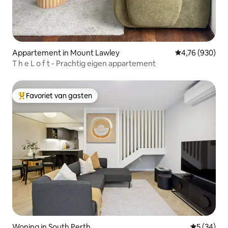
Appartement in Mount Lawley
Gemiddelde beo
4,76 (930)
T h e L o f t - Prachtig eigen appartement
Favoriet van gasten
Topfavoriet van gasten
Woning in South Perth
Gemiddelde
5 (34)