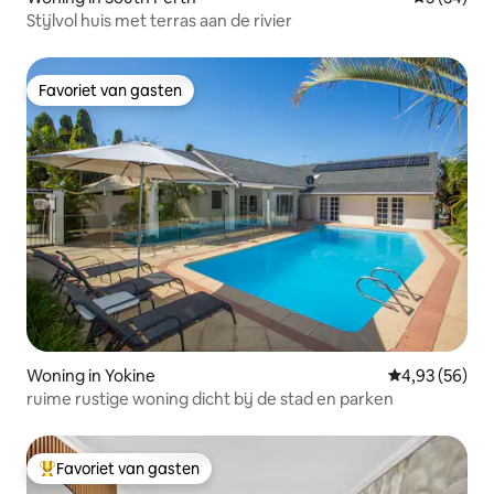
Stijlvol huis met terras aan de rivier
Favoriet van gasten
Favoriet van gasten
Woning in Yokine
Gemiddelde be
4,93 (56)
ruime rustige woning dicht bij de stad en parken
Favoriet van gasten
Topfavoriet van gasten