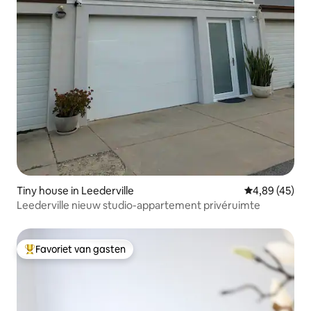
Tiny house in Leederville
Gemiddelde be
4,89 (45)
Leederville nieuw studio-appartement privéruimte
Favoriet van gasten
Topfavoriet van gasten