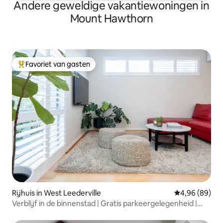
Andere geweldige vakantiewoningen in
Mount Hawthorn
Favoriet van gasten
Topfavoriet van gasten
Rijhuis in West Leederville
Gemiddelde be
4,96 (89)
Verblijf in de binnenstad | Gratis parkeergelegenheid |
Alles is te voet bereikbaar