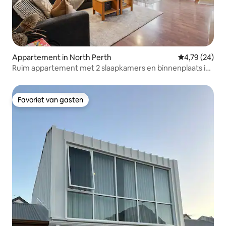
Appartement in North Perth
Gemiddelde be
4,79 (24)
Ruim appartement met 2 slaapkamers en binnenplaats in
North Perth
Favoriet van gasten
Favoriet van gasten