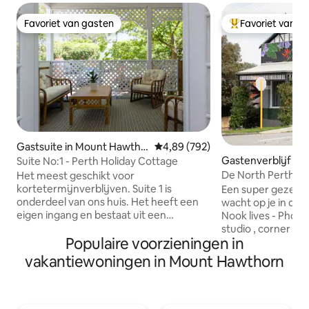
Favoriet van gasten
Favoriet van g
Favoriet van gasten
Topfavoriet van 
Gastsuite in Mount Hawtho
Gemiddelde beoordeling van 4,8
4,89 (792)
rn
Gastenverblijf in 
Suite No:1 - Perth Holiday Cottage
h
De North Perth N
Het meest geschikt voor
kortetermijnverblijven. Suite 1 is
Een super gezellig stukje geschiedenis
onderdeel van ons huis. Het heeft een
wacht op je in de No
eigen ingang en bestaat uit een
Nook lives - Photo studio , stain glass
slaapkamer, een kleine badkamer,
studio , corner del
Populaire voorzieningen in
kitchenette (waterkoker, broodrooster,
Gebouwd in 1908 is
barkoelkast, magnetron - niet geschikt
Queensize bed, ki
vakantiewoningen in Mount Hawthorn
om volledige maaltijden te koken) en
prachtige badkamer. Koffiewin
zithoek op veranda aan de voorkant. 20
cafés en boetieks 
minuten met de bus naar het centrum
loopafstand. Geen auto nodig als een
van Perth. Op loopafstand van cafés,
korte wandeling na