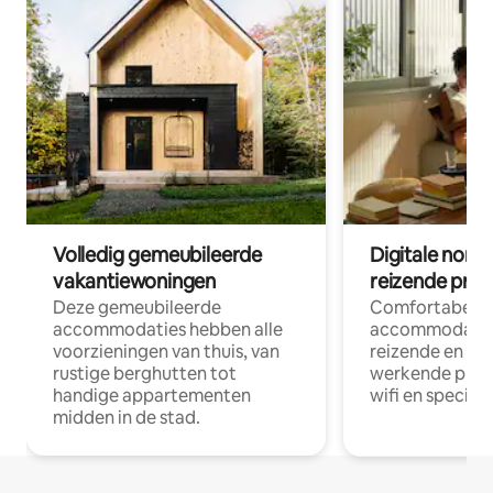
Volledig gemeubileerde
Digitale nom
vakantiewoningen
reizende prof
Deze gemeubileerde
Comfortabele
accommodaties hebben alle
accommodatie
voorzieningen van thuis, van
reizende en op
rustige berghutten tot
werkende profe
handige appartementen
wifi en special
midden in de stad.