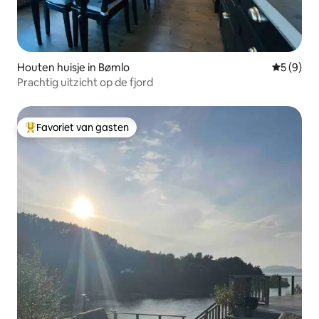
Houten huisje in Bømlo
Gemiddeld
5 (9)
Prachtig uitzicht op de fjord
Favoriet van gasten
Topfavoriet van gasten