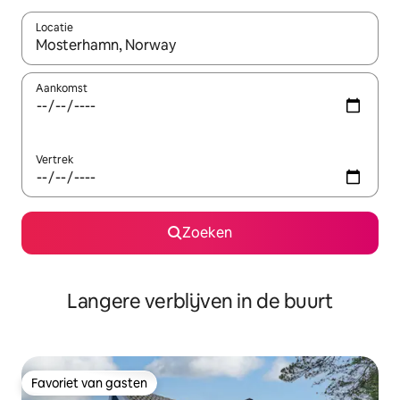
Locatie
Wanneer er resultaten beschikbaar zijn, maak je een keuze met 
Aankomst
Vertrek
Zoeken
Langere verblijven in de buurt
Favoriet van gasten
Favoriet van gasten