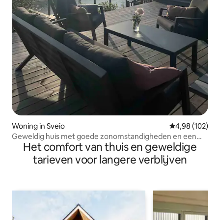
Woning in Sveio
Gemiddelde beo
4,98 (102)
Geweldig huis met goede zonomstandigheden en een
Het comfort van thuis en geweldige
prachtig uitzicht op zee
tarieven voor langere verblijven