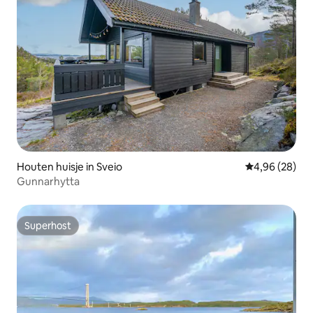
Houten huisje in Sveio
Gemiddelde be
4,96 (28)
Gunnarhytta
Superhost
Superhost