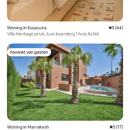
Woning in Essaouira
Gemiddelde
5 (44)
Villa Heritage privé, luxe boerderij 1 huis ALNA
Favoriet van gasten
Favoriet van gasten
Woning in Marrakesh
Gemiddeld
5 (17)