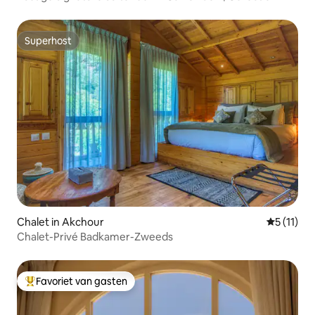
Superhost
Superhost
Chalet in Akchour
Gemiddeld
5 (11)
Chalet-Privé Badkamer-Zweeds
Favoriet van gasten
Topfavoriet van gasten