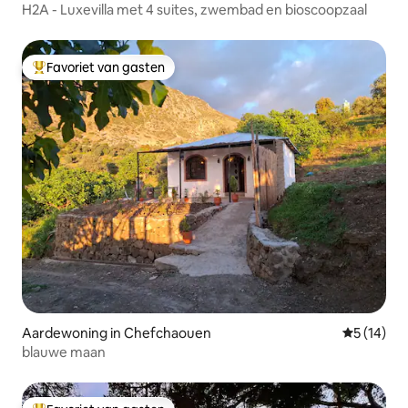
H2A - Luxevilla met 4 suites, zwembad en bioscoopzaal
Favoriet van gasten
Topfavoriet van gasten
Aardewoning in Chefchaouen
Gemiddelde
5 (14)
blauwe maan