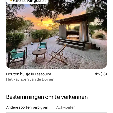
Favoriet van gasten
Topfavoriet van gasten
Houten huisje in Essaouira
Gemiddelde
5 (16)
Het Paviljoen van de Duinen
Bestemmingen om te verkennen
Andere soorten verblijven
Activiteiten