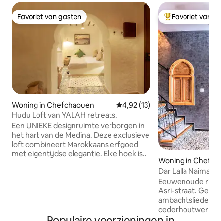
Favoriet van gasten
Favoriet van g
Favoriet van gasten
Topfavoriet van 
Woning in Chefchaouen
Gemiddelde beoordeling van 4,
4,92 (13)
Hudu Loft van YALAH retreats.
Een UNIEKE designruimte verborgen in
het hart van de Medina. Deze exclusieve
loft combineert Marokkaans erfgoed
met eigentijdse elegantie. Elke hoek is
Woning in Chefc
zorgvuldig ontworpen met verfijnde
Dar Lalla Naima -
materialen, warme texturen en op maat
wereld, modern c
Eeuwenoude riad 
gemaakte afwerkingen, waardoor een
Asri-straat. Geres
intieme sfeer ontstaat. Volledig
ambachtslieden 
uitgerust en omgeven door privacy
cederhoutwerk, 
biedt het een sensueel toevluchtsoord
Populaire voorzieningen in
tegelwerk en pra
dat is gecreëerd om een authentieke