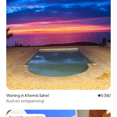
Woning in Khemis Sahel
Gemiddelde
5 (56)
Rust en ontspanning!