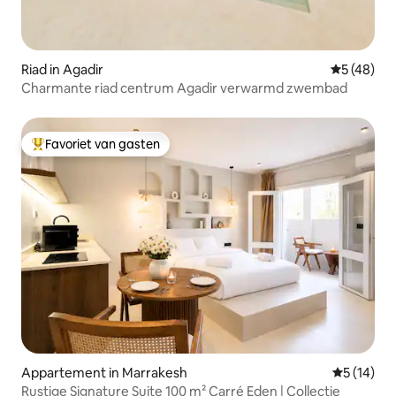
Riad in Agadir
Gemiddelde
5 (48)
Charmante riad centrum Agadir verwarmd zwembad
Favoriet van gasten
Topfavoriet van gasten
Appartement in Marrakesh
Gemiddelde
5 (14)
Rustige Signature Suite 100 m² Carré Eden | Collectie