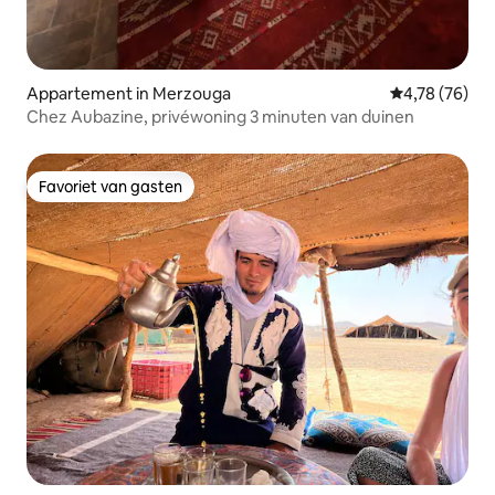
Appartement in Merzouga
Gemiddelde be
4,78 (76)
Chez Aubazine, privéwoning 3 minuten van duinen
Favoriet van gasten
Favoriet van gasten