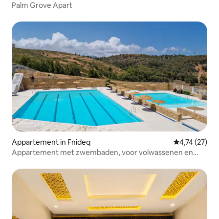
Palm Grove Apart
Appartement in Fnideq
Gemiddelde be
4,74 (27)
Appartement met zwembaden, voor volwassenen en
kinderen. Half september