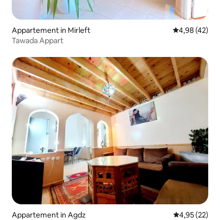
Appartement in Mirleft
Gemiddelde be
4,98 (42)
Tawada Appart
Appartement in Agdz
Gemiddelde be
4,95 (22)