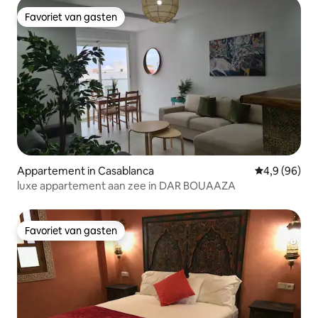
Favoriet van gasten
Favoriet van gasten
Appartement in Casablanca
Gemiddelde b
4,9 (96)
luxe appartement aan zee in DAR BOUAAZA
Favoriet van gasten
Favoriet van gasten