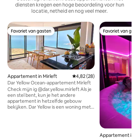
diensten kregen een hoge beoordeling voor hun
locatie, netheid en nog veel meer.
Favoriet van gasten
Favoriet van gas
Favoriet van gasten
Favoriet van gas
Appartement in Mirleft
Gemiddelde beoordeling van 4,
4,82 (28)
Dar Yellow Ocean-appartement Mirleft
Check mijn ig @dar.yellow.mirleft Als je
een stel bent, kun je het andere
appartement in hetzelfde gebouw
bekijken. Dar Yellow is een woning met
uitzicht op de oceaan in de buurt van
Aftas Beach — licht, rustig en vol leven.
We hebben het gemaakt uit liefde voor
de kust van Mirleft, een plek om te
Appartement in C
rusten, te zwemmen of te surfen en te