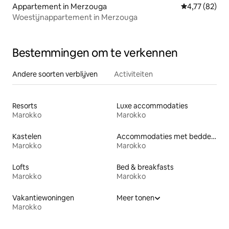
Appartement in Merzouga
Gemiddelde be
4,77 (82)
Woestijnappartement in Merzouga
Bestemmingen om te verkennen
Andere soorten verblijven
Activiteiten
Resorts
Luxe accommodaties
Marokko
Marokko
Kastelen
Accommodaties met bedden op toegankelijke hoogte
Marokko
Marokko
Lofts
Bed & breakfasts
Marokko
Marokko
Vakantiewoningen
Meer tonen
Marokko