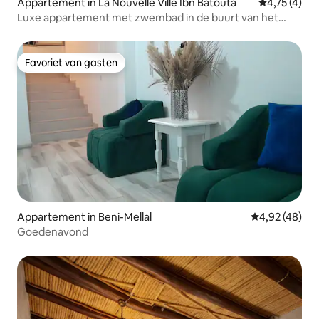
Appartement in La Nouvelle Ville Ibn Batouta
Gemiddelde 
4,75 (4)
Luxe appartement met zwembad in de buurt van het
strand van Tanger
Favoriet van gasten
Favoriet van gasten
Appartement in Beni-Mellal
Gemiddelde be
4,92 (48)
Goedenavond