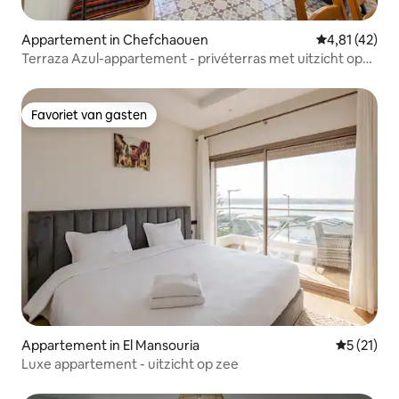
Appartement in Chefchaouen
Gemiddelde b
4,81 (42)
Terraza Azul-appartement - privéterras met uitzicht op
de stad
Favoriet van gasten
Favoriet van gasten
Appartement in El Mansouria
Gemiddeld
5 (21)
Luxe appartement - uitzicht op zee