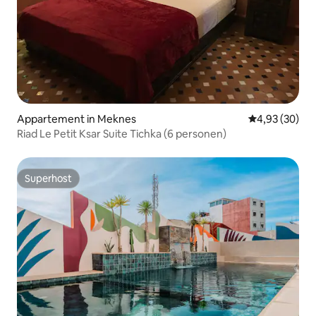
Appartement in Meknes
Gemiddelde be
4,93 (30)
Riad Le Petit Ksar Suite Tichka (6 personen)
Superhost
Superhost