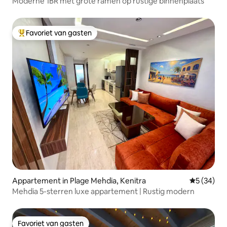
Moderne 1BR met grote ramen op rustige binnenplaats
Favoriet van gasten
Topfavoriet van gasten
Appartement in Plage Mehdia, Kenitra
Gemiddelde
5 (34)
Mehdia 5-sterren luxe appartement | Rustig modern
Favoriet van gasten