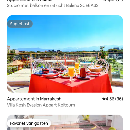
Studio met balkon en uitzicht Balima SCE6A32
Superhost
Superhost
Appartement in Marrakesh
Gemiddelde be
4,56 (36)
Villa Kesh Evasion Appart Keltoum
Favoriet van gasten
Favoriet van gasten