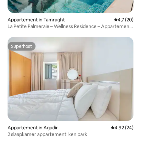
Appartement in Tamraght
Gemiddelde b
4,7 (20)
La Petite Palmeraie – Wellness Residence – Appartement
1
Superhost
Superhost
Appartement in Agadir
Gemiddelde be
4,92 (24)
2 slaapkamer appartement lken park