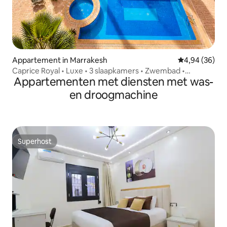
Appartement in Marrakesh
Gemiddelde be
4,94 (36)
Caprice Royal • Luxe • 3 slaapkamers • Zwembad •
Appartementen met diensten met was-
Overdekt
en droogmachine
Superhost
Superhost