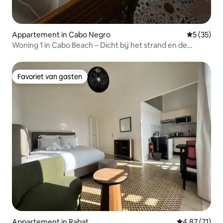
Appartement in Cabo Negro
Gemiddelde
5 (35)
Woning 1 in Cabo Beach – Dicht bij het strand en de
golfbaan
Favoriet van gasten
Favoriet van gasten
Appartement in Rabat
Gemiddelde be
4,87 (71)