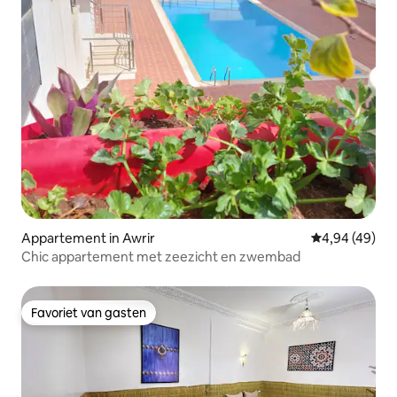
Appartement in Awrir
Gemiddelde be
4,94 (49)
Chic appartement met zeezicht en zwembad
Favoriet van gasten
Favoriet van gasten