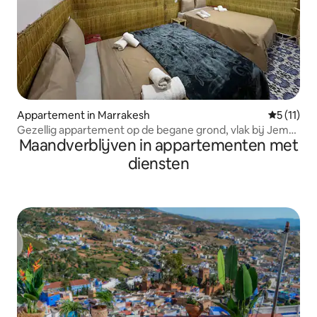
Appartement in Marrakesh
Gemiddeld
5 (11)
Gezellig appartement op de begane grond, vlak bij Jemaa
Maandverblijven in appartementen met
el-Fna
diensten