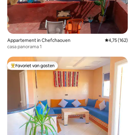
Appartement in Chefchaouen
Gemiddelde beo
4,75 (162)
casa panorama 1
Favoriet van gasten
Topfavoriet van gasten