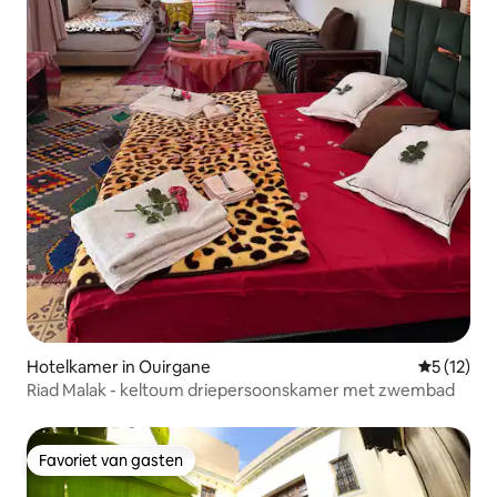
Hotelkamer in Ouirgane
Gemiddeld
5 (12)
Riad Malak - keltoum driepersoonskamer met zwembad
Favoriet van gasten
Favoriet van gasten