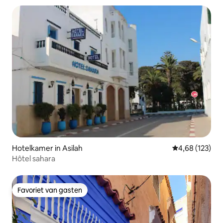
Hotelkamer in Asilah
Gemiddelde beo
4,68 (123)
Hôtel sahara
Favoriet van gasten
Favoriet van gasten