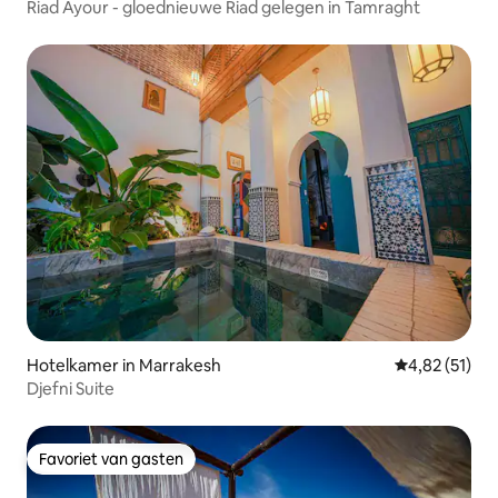
Riad Ayour - gloednieuwe Riad gelegen in Tamraght
Hotelkamer in Marrakesh
Gemiddelde be
4,82 (51)
Djefni Suite
Favoriet van gasten
Favoriet van gasten