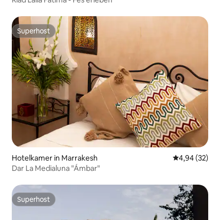
Superhost
Superhost
Hotelkamer in Marrakesh
Gemiddelde be
4,94 (32)
Dar La Medialuna "Ámbar"
Superhost
Superhost