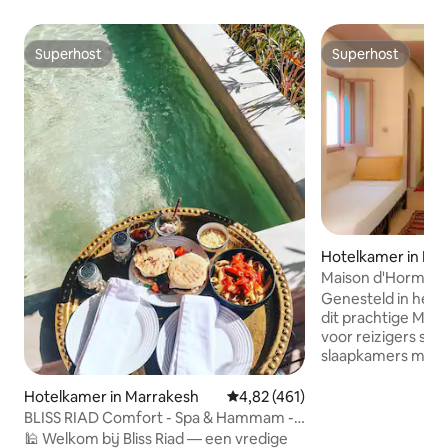
Superhost
Superhost
Superhost
Superhost
Hotelkamer in Ma
Maison d'Horme, Bl
wifi.
Genesteld in het 
dit prachtige Maro
voor reizigers sinds m
slaapkamers met 
open patio (Riad)
dakterras met uitz
Hotelkamer in Marrakesh
Gemiddelde beoordeling van 4,8
4,82 (461)
is Maison d 'Horm
BLISS RIAD Comfort - Spa & Hammam -
te genieten van d
Dompelbad
🕌 Welkom bij Bliss Riad — een vredige