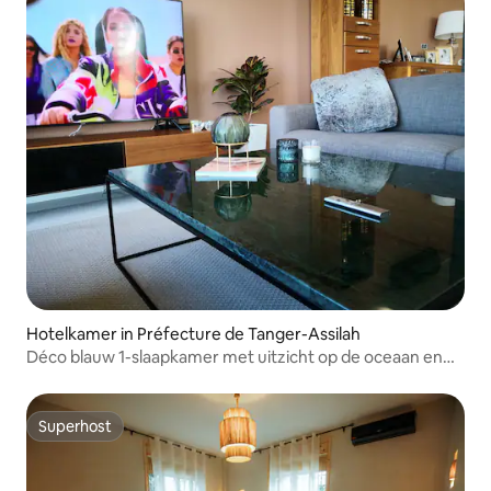
Hotelkamer in Préfecture de Tanger-Assilah
Déco blauw 1-slaapkamer met uitzicht op de oceaan en
het zwembad
Superhost
Superhost