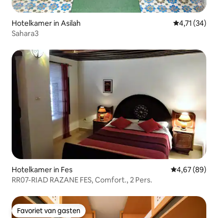
Hotelkamer in Asilah
Gemiddelde b
4,71 (34)
Sahara3
Hotelkamer in Fes
Gemiddelde be
4,67 (89)
RR07-RIAD RAZANE FES, Comfort., 2 Pers.
Favoriet van gasten
Favoriet van gasten