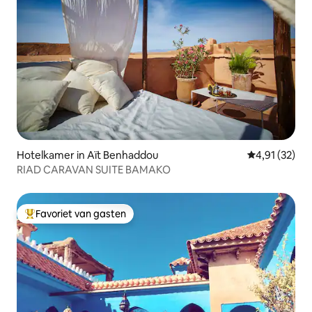
Hotelkamer in Aït Benhaddou
Gemiddelde be
4,91 (32)
RIAD CARAVAN SUITE BAMAKO
Favoriet van gasten
Topfavoriet van gasten