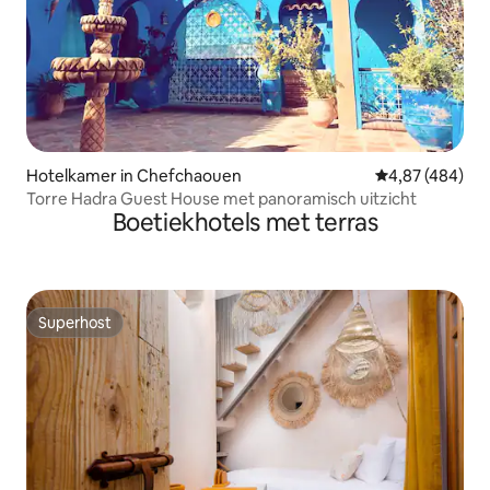
Hotelkamer in Chefchaouen
Gemiddelde beo
4,87 (484)
Torre Hadra Guest House met panoramisch uitzicht
Boetiekhotels met terras
Superhost
Superhost