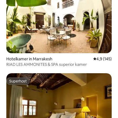
Hotelkamer in Marrakesh
Gemiddelde be
4,9 (145)
RIAD LES AMMONITES & SPA superior kamer
Superhost
Superhost