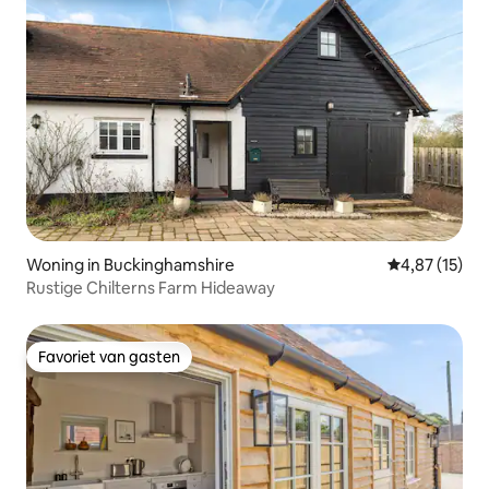
Woning in Buckinghamshire
Gemiddelde be
4,87 (15)
Rustige Chilterns Farm Hideaway
Favoriet van gasten
Favoriet van gasten