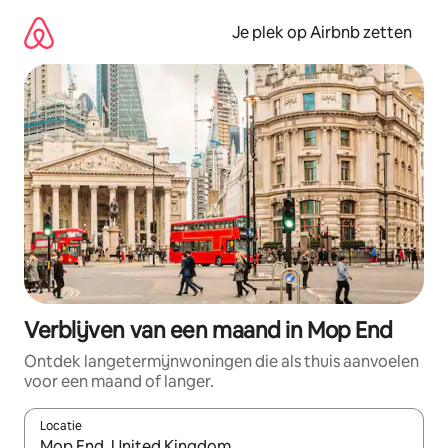
Ga
direct
Je plek op Airbnb zetten
naar
inhoud
Verblijven van een maand in Mop End
Ontdek langetermijnwoningen die als thuis aanvoelen
voor een maand of langer.
Locatie
Wanneer er resultaten beschikbaar zijn, maak je een keuze met 