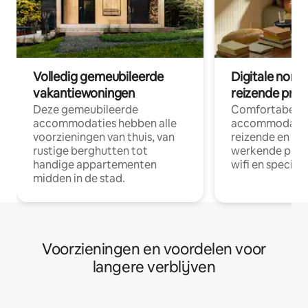
Volledig gemeubileerde
Digitale nom
vakantiewoningen
reizende prof
Deze gemeubileerde
Comfortabele
accommodaties hebben alle
accommodatie
voorzieningen van thuis, van
reizende en op
rustige berghutten tot
werkende profe
handige appartementen
wifi en special
midden in de stad.
Voorzieningen en voordelen voor
langere verblijven