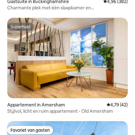
Gastsuite in Buckinghamshire
Gemiddelde beo
4,96 (382)
Charmante plek met één slaapkamer en
parkeergelegenheid.
Superhost
Superhost
Appartement in Amersham
Gemiddelde be
4,79 (42)
Stijlvol, licht en ruim appartement - Old Amersham
Favoriet van gasten
Favoriet van gasten