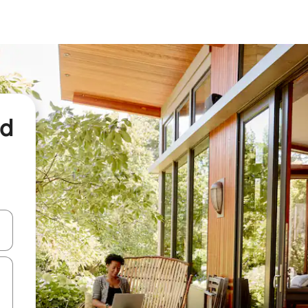
nd
een keuze met je de pijltjestoetsen omhoog en omlaag, óf door te tikk