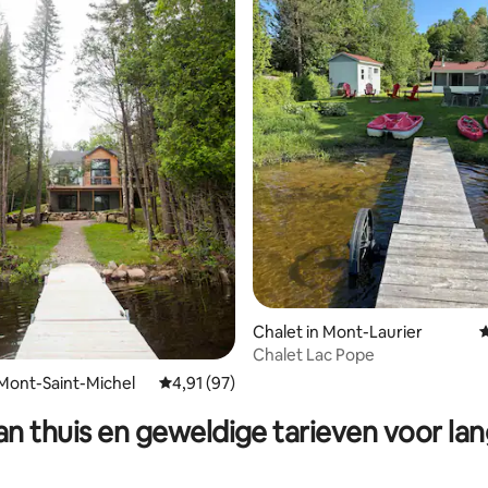
 van 4,91 op 5, 174 recensies
Chalet in Mont-Laurier
G
Chalet Lac Pope
 Mont-Saint-Michel
Gemiddelde beoordeling van 4,91 op 5, 97 r
4,91 (97)
n thuis en geweldige tarieven voor lan