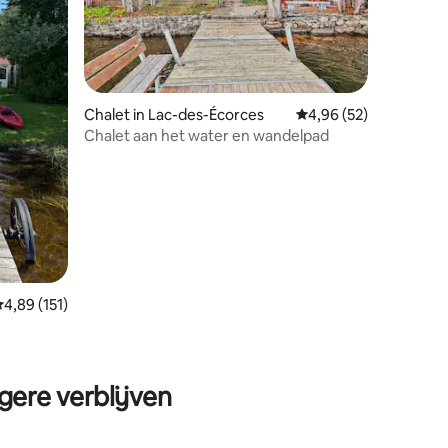
Chalet in Lac-des-Écorces
Gemiddelde beoordelin
4,96 (52)
Chalet aan het water en wandelpad
emiddelde beoordeling van 4,89 op 5, 151 recensies
4,89 (151)
ecensies
gere verblijven