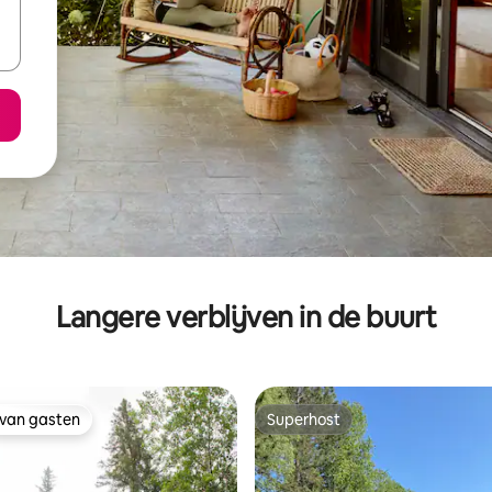
Langere verblijven in de buurt
 van gasten
Superhost
 van gasten
Superhost