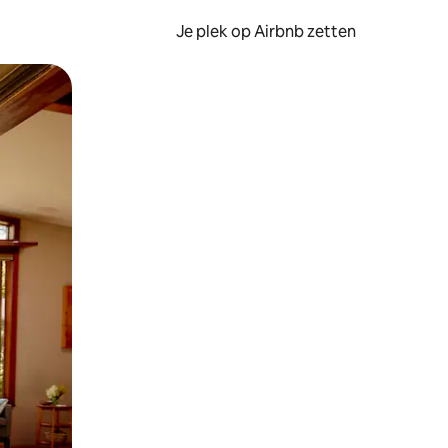
Je plek op Airbnb zetten
en of swipen.