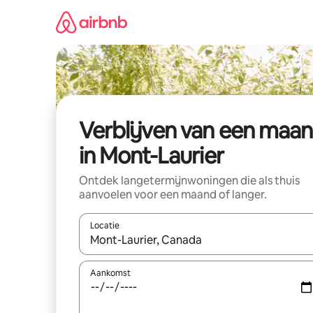
Ga
direct
naar
inhoud
Verblijven van een maa
in Mont-Laurier
Ontdek langetermijnwoningen die als thuis
aanvoelen voor een maand of langer.
Locatie
Wanneer er resultaten beschikbaar zijn, maak je 
Aankomst