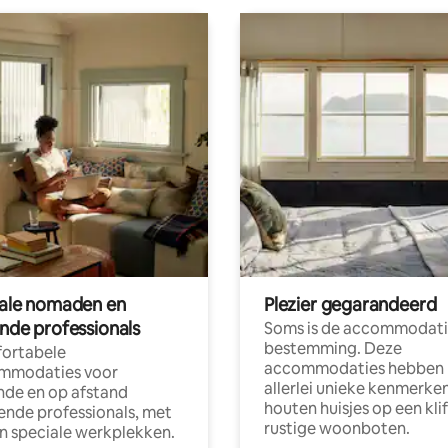
tale nomaden en
Plezier gegarandeerd
ende professionals
Soms is de accommodati
bestemming. Deze
ortabele
accommodaties hebben
mmodaties voor
allerlei unieke kenmerken
nde en op afstand
houten huisjes op een klif
nde professionals, met
rustige woonboten.
en speciale werkplekken.