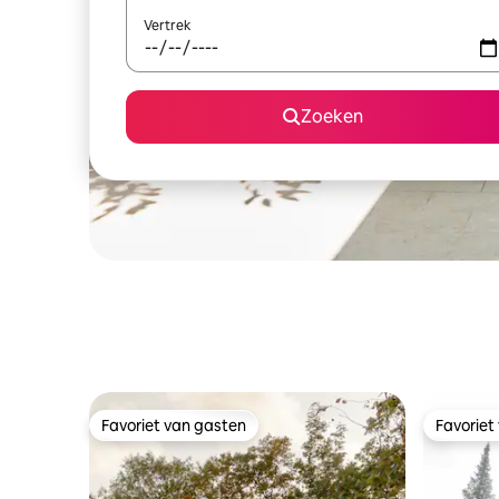
Vertrek
Zoeken
Favoriet van gasten
Favoriet
Favoriet van gasten
Favoriet