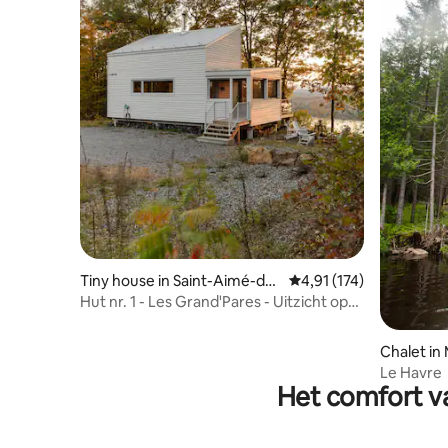
Tiny house in Saint-Aimé-du-
Gemiddelde beoordeling
4,91 (174)
Lac-des-Îles
Hut nr. 1 - Les Grand'Pares - Uitzicht op
het meer en jacuzzi
Chalet in
Le Havre
Het comfort va