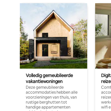
Volledig gemeubileerde
Digi
vakantiewoningen
reiz
Deze gemeubileerde
Comf
accommodaties hebben alle
acco
voorzieningen van thuis, van
reize
rustige berghutten tot
werke
handige appartementen
wifi 