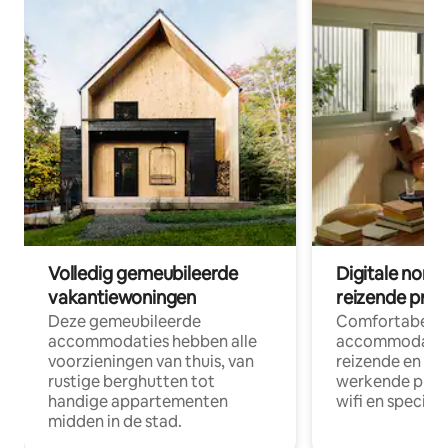
Volledig gemeubileerde
Digitale nom
vakantiewoningen
reizende prof
Deze gemeubileerde
Comfortabele
accommodaties hebben alle
accommodatie
voorzieningen van thuis, van
reizende en op
rustige berghutten tot
werkende profe
handige appartementen
wifi en special
midden in de stad.