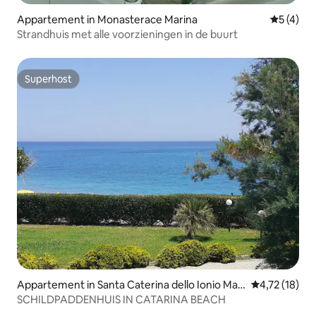
Appartement in Monasterace Marina
Gemiddeld
5 (4)
Strandhuis met alle voorzieningen in de buurt
Superhost
Superhost
Appartement in Santa Caterina dello Ionio Mari
Gemiddelde b
4,72 (18)
na
SCHILDPADDENHUIS IN CATARINA BEACH