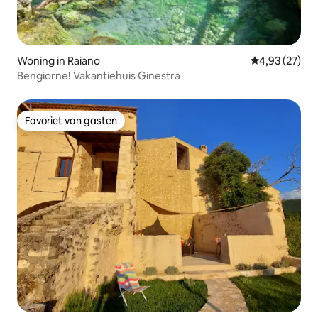
Woning in Raiano
Gemiddelde be
4,93 (27)
Bengiorne! Vakantiehuis Ginestra
Favoriet van gasten
Favoriet van gasten