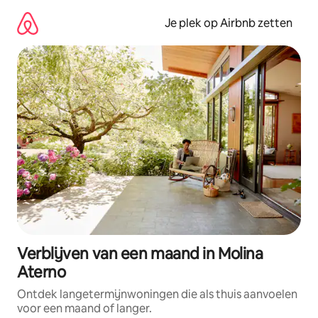
Ga
direct
Je plek op Airbnb zetten
naar
inhoud
Verblijven van een maand in Molina
Aterno
Ontdek langetermijnwoningen die als thuis aanvoelen
voor een maand of langer.