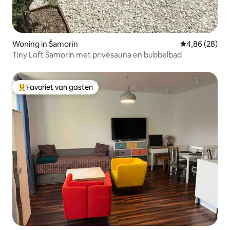
Woning in Šamorín
Gemiddelde be
4,86 (28)
Tiny Loft Šamorín met privésauna en bubbelbad
Favoriet van gasten
Topfavoriet van gasten