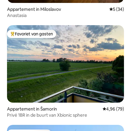
Appartement in Miloslavov
Gemiddelde
5 (34)
Anastasia
Favoriet van gasten
Topfavoriet van gasten
Appartement in Šamorín
Gemiddelde be
4,96 (79)
Privé 1BR in de buurt van Xbionic sphere