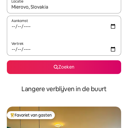
Locatie
Wanneer er resultaten beschikbaar zijn, maak je een keuze met 
Aankomst
Vertrek
Zoeken
Langere verblijven in de buurt
Favoriet van gasten
Topfavoriet van gasten