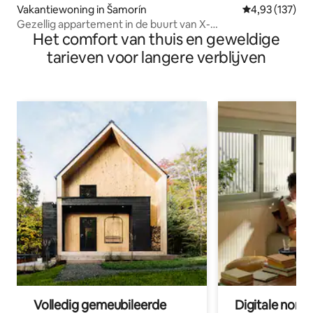
Vakantiewoning in Šamorín
Gemiddelde beo
4,93 (137)
Gezellig appartement in de buurt van X-
Het comfort van thuis en geweldige
Bionic,CardCasino,Oktagon
tarieven voor langere verblijven
Volledig gemeubileerde
Digitale nom