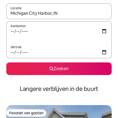
Locatie
Wanneer er resultaten beschikbaar zijn, maak je een keuze met 
Aankomst
Vertrek
Zoeken
Langere verblijven in de buurt
Favoriet van gasten
Favoriet van gasten