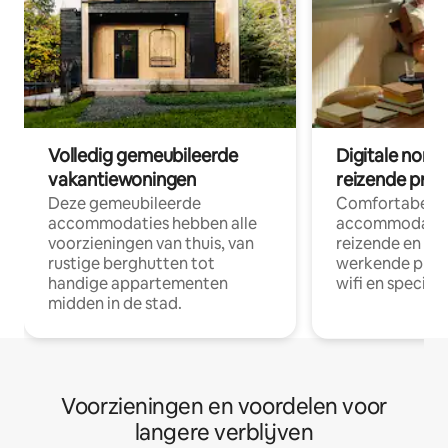
Volledig gemeubileerde
Digitale nom
vakantiewoningen
reizende prof
Deze gemeubileerde
Comfortabele
accommodaties hebben alle
accommodatie
voorzieningen van thuis, van
reizende en op
rustige berghutten tot
werkende profe
handige appartementen
wifi en special
midden in de stad.
Voorzieningen en voordelen voor
langere verblijven