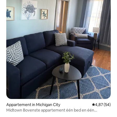
Appartement in Michigan City
Gemiddelde be
4,87 (54)
Midtown Bovenste appartement één bed en één
slaapbank