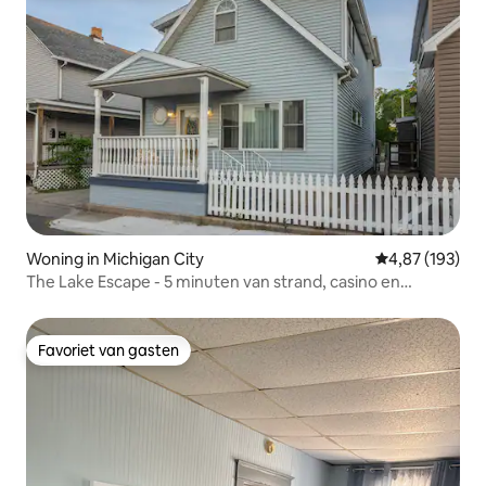
Woning in Michigan City
Gemiddelde beo
4,87 (193)
The Lake Escape - 5 minuten van strand, casino en
dierentuin
Favoriet van gasten
Favoriet van gasten