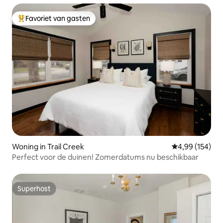
Favoriet van gasten
Topfavoriet van gasten
Woning in Trail Creek
Gemiddelde beo
4,99 (154)
Perfect voor de duinen! Zomerdatums nu beschikbaar
Superhost
Superhost