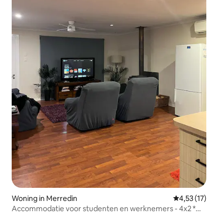
Woning in Merredin
Gemiddelde b
4,53 (17)
Accommodatie voor studenten en werknemers - 4x2 *
WIFI * AC