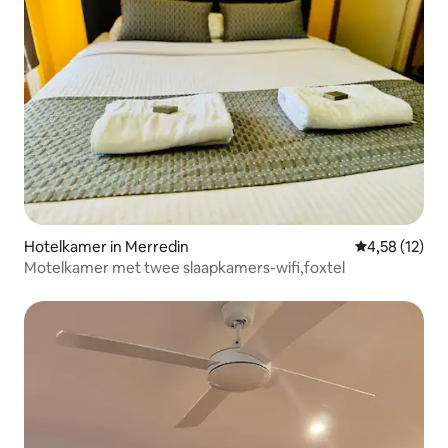
Hotelkamer in Merredin
Gemiddelde be
4,58 (12)
Motelkamer met twee slaapkamers-wifi,foxtel