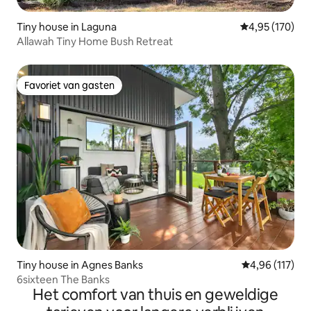
Tiny house in Laguna
Gemiddelde beo
4,95 (170)
Allawah Tiny Home Bush Retreat
Favoriet van gasten
Favoriet van gasten
Tiny house in Agnes Banks
Gemiddelde beo
4,96 (117)
6sixteen The Banks
Het comfort van thuis en geweldige