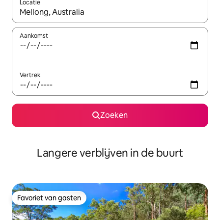
Locatie
Wanneer er resultaten beschikbaar zijn, maak je een keuze met 
Aankomst
Vertrek
Zoeken
Langere verblijven in de buurt
Favoriet van gasten
Favoriet van gasten