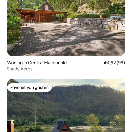
Woning in Central Macdonald
Gemiddelde be
4,92 (99)
Shady Acres
Favoriet van gasten
Favoriet van gasten