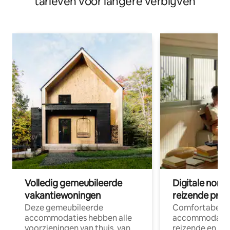
tarieven voor langere verblijven
Volledig gemeubileerde
Digitale nom
vakantiewoningen
reizende prof
Deze gemeubileerde
Comfortabele
accommodaties hebben alle
accommodatie
voorzieningen van thuis, van
reizende en op